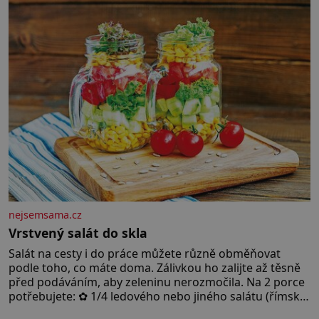
letního koupání. Stačí se však podívat
nejsemsama.cz
Vrstvený salát do skla
Salát na cesty i do práce můžete různě obměňovat
podle toho, co máte doma. Zálivkou ho zalijte až těsně
před podáváním, aby zeleninu nerozmočila. Na 2 porce
potřebujete: ✿ 1/4 ledového nebo jiného salátu (římský
salát, polníček…) ✿ 1 malá konzerva kukuřice ✿ ½