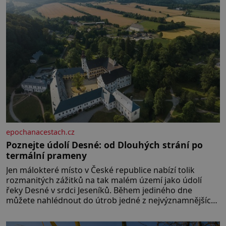
epochanacestach.cz
Poznejte údolí Desné: od Dlouhých strání po
termální prameny
Jen málokteré místo v České republice nabízí tolik
rozmanitých zážitků na tak malém území jako údolí
řeky Desné v srdci Jeseníků. Během jediného dne
můžete nahlédnout do útrob jedné z nejvýznamnějších
vodních elektráren v Evropě, vydat se na horské
hřebeny, projet se na koloběžce a den zakončit