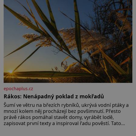
poznáváním památek ve Velkých Losinách nebo v
termálním
epochaplus.cz
Rákos: Nenápadný poklad z mokřadů
Šumí ve větru na březích rybníků, ukrývá vodní ptáky a
mnozí kolem něj procházejí bez povšimnutí. Přesto
právě rákos pomáhal stavět domy, vyrábět lodě,
zapisovat první texty a inspiroval řadu pověstí. Tato
skromná, ale užitečná rostlina provází člověka už tisíce
let. Většina lidí vnímá rákos jen jako obyčejnou kulisu