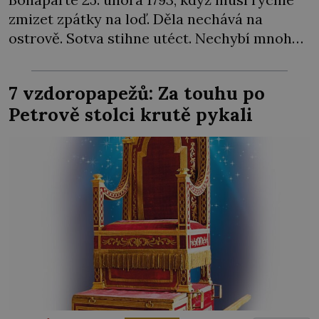
zmizet zpátky na loď. Děla nechává na
ostrově. Sotva stihne utéct. Nechybí mnoho
a rozzuření Sardiňané by ho zajali. Naštěstí
se za neúspěch nakonec najde jiný viník…
7 vzdoropapežů: Za touhu po
Francouzská flotila pod velením admirála
Petrově stolci krutě pykali
Laurenta Trugueta (1752‒1839) vyplouvá
v únoru 1793 z Toulonu. Mezi posádkou […]