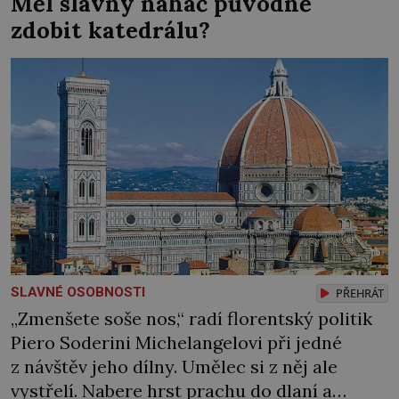
Měl slavný naháč původně
výsadou mužů. Samozřejmě, že se v průběhu
zdobit katedrálu?
dějin čas od času objevila nějaká velká
panovnice, ale daly […]
SLAVNÉ OSOBNOSTI
PŘEHRÁT
„Zmenšete soše nos,“ radí florentský politik
Piero Soderini Michelangelovi při jedné
z návštěv jeho dílny. Umělec si z něj ale
vystřelí. Nabere hrst prachu do dlaní a