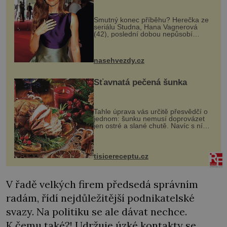
Smutný konec příběhu? Herečka ze
seriálu Studna, Hana Vagnerová
(42), poslední dobou nepůsobí
nejšťastněji. Ačkoli časy její anorexie
jsou už dávno pryč a opět se pyšnila
ženskými křivkami, najednou s...
nasehvezdy.cz
Šťavnatá pečená šunka
Tahle úprava vás určitě přesvědčí o
jednom: šunku nemusí doprovázet
jen ostré a slané chutě. Navíc s ní
nakrmíte poměrně hodně hladových
krků. Ingredience sádlo 3 kg šunky
vcelku 3 stroužky česneku hl...
tisicereceptu.cz
V řadě velkých firem předsedá správním
radám, řídí nejdůležitější podnikatelské
svazy. Na politiku se ale dávat nechce.
K čemu také?! Udržuje úzké kontakty se