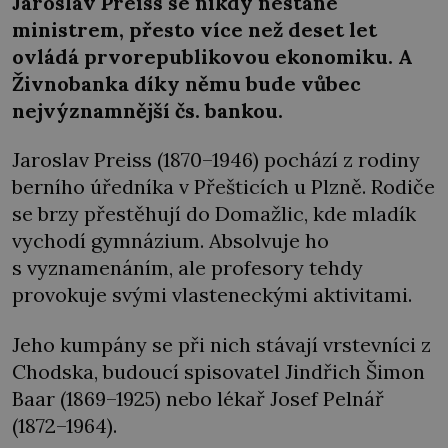
Jaroslav Preiss se nikdy nestane
ministrem, přesto více než deset let
ovládá prvorepublikovou ekonomiku. A
Živnobanka díky němu bude vůbec
nejvýznamnější čs. bankou.
Jaroslav Preiss (1870–1946) pochází z rodiny
berního úředníka v Přešticích u Plzně. Rodiče
se brzy přestěhují do Domažlic, kde mladík
vychodí gymnázium. Absolvuje ho
s vyznamenáním, ale profesory tehdy
provokuje svými vlasteneckými aktivitami.
Jeho kumpány se při nich stávají vrstevníci z
Chodska, budoucí spisovatel Jindřich Šimon
Baar (1869–1925) nebo lékař Josef Pelnář
(1872–1964).