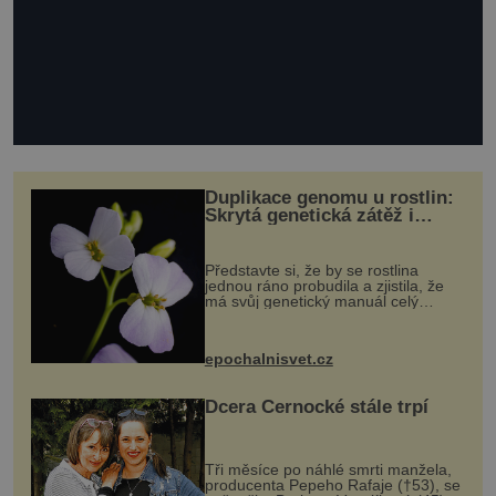
Duplikace genomu u rostlin:
Skrytá genetická zátěž i
evoluční výhoda
Představte si, že by se rostlina
jednou ráno probudila a zjistila, že
má svůj genetický manuál celý
dvakrát. Přesně to se občas v
přírodě stane – a podle nového
výzkumu to může být pro druhy
epochalnisvet.cz
vstupenka...
Dcera Černocké stále trpí
Tři měsíce po náhlé smrti manžela,
producenta Pepeho Rafaje (†53), se