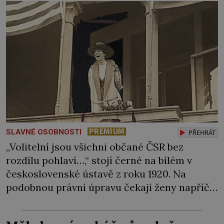
PREMIUM
SLAVNÉ OSOBNOSTI
PŘEHRÁT
„Volitelní jsou všichni občané ČSR bez
rozdílu pohlaví…,“ stojí černé na bílém v
československé ústavě z roku 1920. Na
podobnou právní úpravu čekají ženy napříč
celým světem dlouhá léta a často za ni
bojují… Politikaření bylo po dlouhá staletí