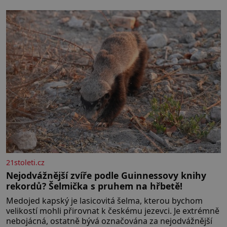
Když se ke mně doneslo, že si manžel pořídil milenku,
21stoleti.cz
Nejodvážnější zvíře podle Guinnessovy knihy
rekordů? Šelmička s pruhem na hřbetě!
Medojed kapský je lasicovitá šelma, kterou bychom
velikostí mohli přirovnat k českému jezevci. Je extrémně
nebojácná, ostatně bývá označována za nejodvážnější