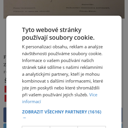
Pozvánku na Hrad obdržel několikrát.
Tyto webové stránky
používají soubory cookie.
PŘEHRÁT
K personalizaci obsahu, reklam a analýze
návštěvnosti používáme soubory cookie.
Foto:
digitalniknihovna.cz, Wikimedia Commons, ČNB
Informace o vašem používání našich
Zdroje informací:
KOSATÍK, Pavel: Bankéř první
stránek také sdílíme s našimi reklamními
republiky, wikipedia.org
a analytickými partnery, kteří je mohou
Štítky:
kombinovat s dalšími informacemi, které
jste jim poskytli nebo které shromáždili
20. STOLETÍ
JAROSLAV PREISS
při vašem používání jejich služeb.
Více
TOMÁŠ GARRIGUE MASARYK
informací
ZOBRAZIT VŠECHNY PARTNERY
(1616)
Sdílet na Facebooku
→