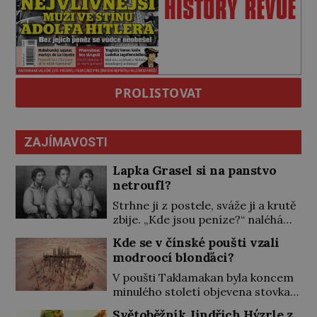
PROLISTOVAT
ZAJÍMAVOSTI
Lapka Grasel si na panstvo
netroufl?
Strhne ji z postele, sváže ji a krutě
zbije. „Kde jsou peníze?“ naléhá
Grasel na starou švadlenku. Když
Kde se v čínské poušti vzali
mu to neprozradí – ostatně ani
modroocí blonďáci?
nemůže, protože žádné nemá,
spokojí se lupič s několika měďáky
V poušti Taklamakan byla koncem
a štůčky látky. Zraněná žena pár
minulého století objevena stovka
dní nato umírá. Je to muž
hrobů s téměř netknutými
Světoběžník Jindřich Hýzrle z