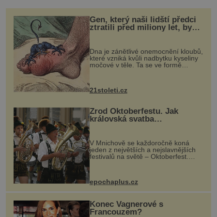
Gen, který naši lidští předci
ztratili před miliony let, by
mohl pomoci s léčbou
„nemoci králů“
Dna je zánětlivé onemocnění kloubů,
které vzniká kvůli nadbytku kyseliny
močové v těle. Ta se ve formě
krystalků ukládá v blízkosti kloubů,
nejčastěji přitom postihuje palce na
nohou, a způsobuje bole...
21stoleti.cz
Zrod Oktoberfestu. Jak
královská svatba
odstartovala největší pivní
festival světa
V Mnichově se každoročně koná
jeden z největších a nejslavnějších
festivalů na světě – Oktoberfest.
Každý rok přiláká miliony
návštěvníků, kteří si vychutnávají
pivo, tradiční jídlo a bavorskou
epochaplus.cz
kultur...
Konec Vagnerové s
Francouzem?