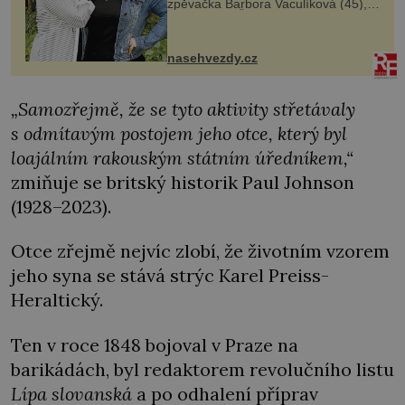
zpěvačka Barbora Vaculíková (45),
dcera Petry Černocké (75), poprvé
ozvala veřejnosti. Na sociální síti
sdílela, že se snaží fung...
nasehvezdy.cz
„Samozřejmě, že se tyto aktivity střetávaly
s odmítavým postojem jeho otce, který byl
loajálním rakouským státním úředníkem,“
zmiňuje se britský historik Paul Johnson
(1928–2023).
Otce zřejmě nejvíc zlobí, že životním vzorem
jeho syna se stává strýc Karel Preiss-
Heraltický.
Ten v roce 1848 bojoval v Praze na
barikádách, byl redaktorem revolučního listu
Lípa slovanská
a po odhalení příprav