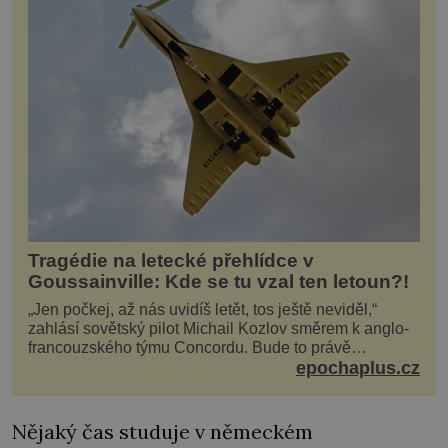
Tragédie na letecké přehlídce v
Goussainville: Kde se tu vzal ten letoun?!
„Jen počkej, až nás uvidíš letět, tos ještě neviděl,“
zahlásí sovětský pilot Michail Kozlov směrem k anglo-
francouzského týmu Concordu. Bude to právě
konkurenční boj, co bude stát za smrtí celé 6členné
epochaplus.cz
posádky Tupoleva Tu-144, zničením několika domů,
usmrcením 8 lidí na zemi (z toho 3 dětí) a 60 váž
Nějaký čas studuje v německém