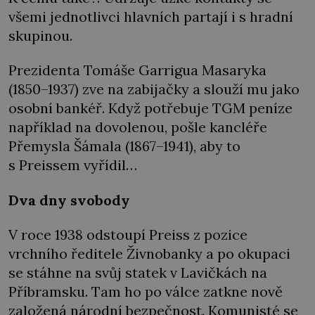
všemi jednotlivci hlavních partají i s hradní
skupinou.
Prezidenta Tomáše Garrigua Masaryka
(1850–1937) zve na zabijačky a slouží mu jako
osobní bankéř. Když potřebuje TGM peníze
například na dovolenou, pošle kancléře
Přemysla Šámala (1867–1941), aby to
s Preissem vyřídil…
Dva dny svobody
V roce 1938 odstoupí Preiss z pozice
vrchního ředitele Živnobanky a po okupaci
se stáhne na svůj statek v Lavičkách na
Příbramsku. Tam ho po válce zatkne nově
založená národní bezpečnost. Komunisté se