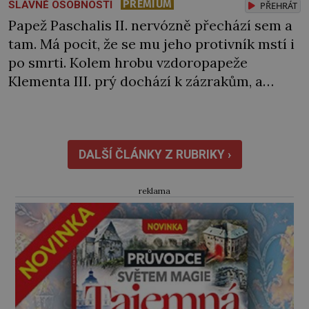
PREMIUM
SLAVNÉ OSOBNOSTI
PŘEHRÁT
Papež Paschalis II. nervózně přechází sem a
tam. Má pocit, že se mu jeho protivník mstí i
po smrti. Kolem hrobu vzdoropapeže
Klementa III. prý dochází k zázrakům, a
pokud by se to rozkřiklo, mohlo by to ohrozit
jeho postavení. „Zbavte se ho,“ rozkáže svým
pochopům. Ti se vkradou do Klementovy
hrobky a rozkládající se […]
DALŠÍ ČLÁNKY Z RUBRIKY ›
reklama