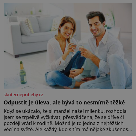
okurky ✿ 2 rajčata Zálivka: ✿ 4 lžíce olivového oleje ✿ 1
lžíci citronové šťávy ✿ ½ stroužku
skutecnepribehy.cz
Odpustit je úleva, ale bývá to nesmírně těžké
Když se ukázalo, že si manžel našel milenku, rozhodla
jsem se trpělivě vyčkávat, přesvědčena, že se dříve či
později vrátí k rodině. Možná je to jedna z nejtěžších
věcí na světě. Ale každý, kdo s tím má nějaké zkušenosti,
se zapřísahá, že pokud odpustíte, znatelně se vám uleví.