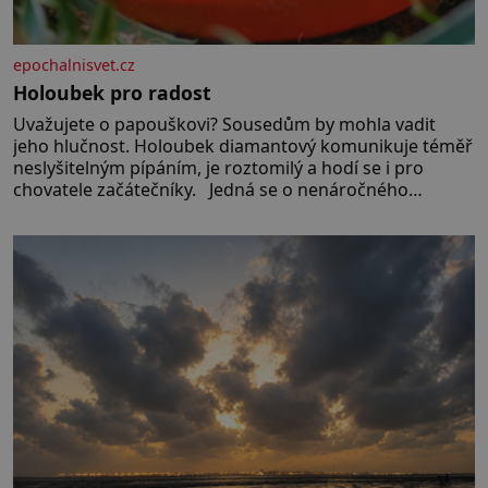
epochalnisvet.cz
Holoubek pro radost
Uvažujete o papouškovi? Sousedům by mohla vadit
jeho hlučnost. Holoubek diamantový komunikuje téměř
neslyšitelným pípáním, je roztomilý a hodí se i pro
chovatele začátečníky. Jedná se o nenáročného
klidného ptáčka, který většinu dne jen posedává. Hodně
času tráví na zemi, kde sbírá zbytky semínek Jeho
domovinou je prakticky celá Austrálie s výjimkou
pobřežní oblasti.