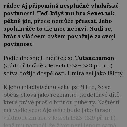
rádce Aj připomíná nesplněné vladařské
povinnosti. Teď, když mu hra Senet tak
pěkně jde, přece nemůže přestat. Jeho
spoluhráče to ale moc nebaví. Nudí se,
hrát s vládcem ovšem považuje za svoji
povinnost.
Podle dnešních měřítek se
Tutanchamon
(vládl přibližně v letech 1332–1323 př. n. l.)
sotva dožije dospělosti. Umírá asi jako 18letý.
K jeho mladistvému věku patří i to, že se
občas chová jako rozmarné, tvrdohlavé dítě,
které právě prošlo bránou puberty. Naštěstí
má vedle sebe
Aje
(sám bude jako faraon
vládnout zhruba v letech 1323–1319 př. n. l.),
jenž mu naznačí, že život není jenom samá