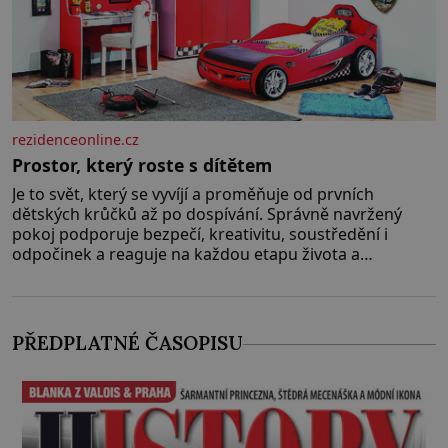
rezidenceonline.cz
Prostor, který roste s dítětem
Je to svět, který se vyvíjí a proměňuje od prvních
dětských krůčků až po dospívání. Správně navržený
pokoj podporuje bezpečí, kreativitu, soustředění i
odpočinek a reaguje na každou etapu života a
specifické potřeby dítěte. Pro nejmenší je klíčová
jednoduchost, měkkost a bezpečí, proto by pokoj
miminka měl působit především klidně a útulně.
Předškolní věk je
PŘEDPLATNÉ ČASOPISU