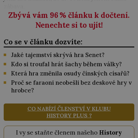
zábava.
Zbývá vám 96
%
článku k dočtení.
Nenechte si to ujít!
Co se v článku dozvíte:
Jaké tajemství skrývá hra Senet?
Kdo si troufal hrát šachy během války?
Která hra změnila osudy čínských císařů?
Proč se faraoni neobešli bez deskové hry v
hrobce?
CO NABÍZÍ ČLENSTVÍ V KLUBU
HISTORY PLUS ?
I vy se staňte členem našeho
History