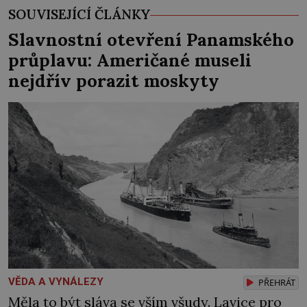
SOUVISEJÍCÍ ČLÁNKY
Slavnostní otevření Panamského
průplavu: Američané museli
nejdřív porazit moskyty
VĚDA A VYNÁLEZY
PŘEHRÁT
Měla to být sláva se vším všudy. Lavice pro