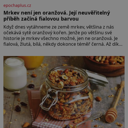
epochaplus.cz
Mrkev není jen oranžová. Její neuvěřitelný
příběh začíná fialovou barvou
Když dnes vytáhneme ze země mrkev, většina z nás
očekává sytě oranžový kořen. Jenže po většinu své
historie je mrkev všechno možné, jen ne oranžová. Je
fialová, žlutá, bílá, někdy dokonce téměř černá. Až díky
stovkám let pečlivého šlechtění se z ní stává zelenina,
bez které si českou zahradu ani nedokážeme
představit. Její příběh je