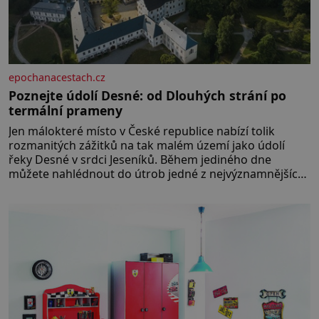
epochanacestach.cz
Poznejte údolí Desné: od Dlouhých strání po
termální prameny
Jen málokteré místo v České republice nabízí tolik
rozmanitých zážitků na tak malém území jako údolí
řeky Desné v srdci Jeseníků. Během jediného dne
můžete nahlédnout do útrob jedné z nejvýznamnějších
vodních elektráren v Evropě, vydat se na horské
hřebeny, projet se na koloběžce a den zakončit
poznáváním památek ve Velkých Losinách nebo v
termálním