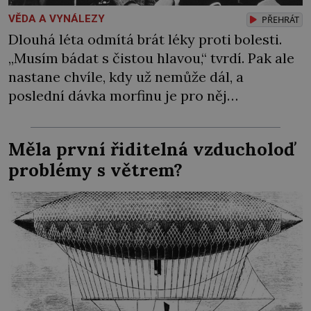
VĚDA A VYNÁLEZY
PŘEHRÁT
Dlouhá léta odmítá brát léky proti bolesti.
„Musím bádat s čistou hlavou,“ tvrdí. Pak ale
nastane chvíle, kdy už nemůže dál, a
poslední dávka morfinu je pro něj
vysvobozením. Původ zakladatele
psychoanalýzy Sigmunda Freuda (†1939) je
Měla první řiditelná vzducholoď
vskutku internacionální. Na svět přichází 6.
problémy s větrem?
května 1856 v moravském Příboru v německy
mluvící rodině původem z polské Haliče. Už
v dětství […]