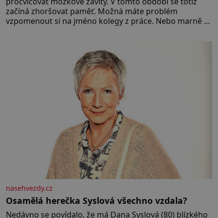
procvičovat mozkové závity. V tomto období se totiž
začíná zhoršovat paměť. Možná máte problém
vzpomenout si na jméno kolegy z práce. Nebo marně v
paměti lovíte název knížky, kterou jste nedávno přečetli.
Je to opravdu tak, s věkem jako kdyby se paměť
rozhodla stávkovat. Cvičte
nasehvezdy.cz
Osamělá herečka Syslová všechno vzdala?
Nedávno se povídalo, že má Dana Syslová (80) blízkého