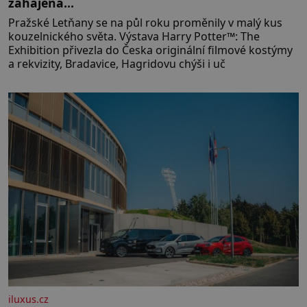
zahájena…
Pražské Letňany se na půl roku proměnily v malý kus
kouzelnického světa. Výstava Harry Potter™: The
Exhibition přivezla do Česka originální filmové kostýmy
a rekvizity, Bradavice, Hagridovu chýši i uč
iluxus.cz