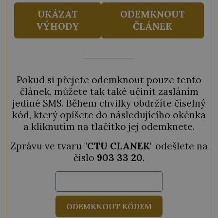
UKÁZAT
ODEMKNOUT
VÝHODY
ČLÁNEK
Pokud si přejete odemknout pouze tento
článek, můžete tak také učinit zasláním
jediné SMS. Během chvilky obdržíte číselný
kód, který opíšete do následujícího okénka
a kliknutím na tlačítko jej odemknete.
Zprávu ve tvaru "
CTU CLANEK
" odešlete na
číslo
903 33 20
.
ODEMKNOUT KÓDEM