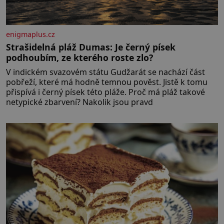
enigmaplus.cz
Strašidelná pláž Dumas: Je černý písek
podhoubím, ze kterého roste zlo?
V indickém svazovém státu Gudžarát se nachází část
pobřeží, které má hodně temnou pověst. Jistě k tomu
přispívá i černý písek této pláže. Proč má pláž takové
netypické zbarvení? Nakolik jsou pravd