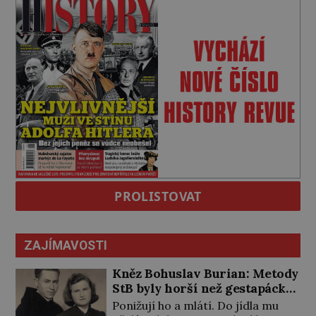
PROLISTOVAT
ZAJÍMAVOSTI
Kněz Bohuslav Burian: Metody
StB byly horší než gestapácké
trýznění
Ponižují ho a mlátí. Do jídla mu