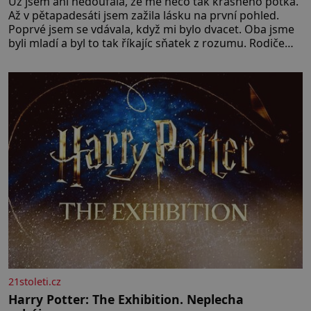
Už jsem ani nedoufala, že mě něco tak krásného potká.
Až v pětapadesáti jsem zažila lásku na první pohled.
Poprvé jsem se vdávala, když mi bylo dvacet. Oba jsme
byli mladí a byl to tak říkajíc sňatek z rozumu. Rodiče
nás dali dohromady, Toník byl dobře zaopatřený mladý
muž. Manželství nám oběma moc nesvědčilo, brzy jsme
zjistili, že
21stoleti.cz
Harry Potter: The Exhibition. Neplecha