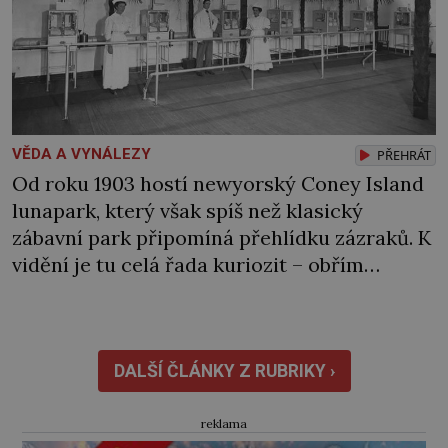
VĚDA A VYNÁLEZY
PŘEHRÁT
Od roku 1903 hostí newyorský Coney Island
lunapark, který však spíš než klasický
zábavní park připomíná přehlídku zázraků. K
vidění je tu celá řada kuriozit – obřím
modelem Vernovy ponorky počínaje a
vesničkou plnou „pravých“ živoucích
trpaslíků konče. Dokonce jsou tu i první
inkubátory. I s předčasně narozenými dětmi!
DALŠÍ ČLÁNKY Z RUBRIKY ›
Novorozenci, umístění ve zdejším zařízení,
jsou […]
reklama