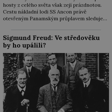
hosty z celého světa však zejí prázdnotou.
Cestu nákladní lodi SS Ancon právě
otevřeným Panamským průplavem sleduje
jen hrstka přítomných. Svět vstoupil do
války, lidé proto o jednu z největších staveb v
Sigmund Freud: Ve středověku
dějinách ztrácejí zájem. Byla to bída. Když
by ho upálili?
Američané v roce 1904 převzali od […]