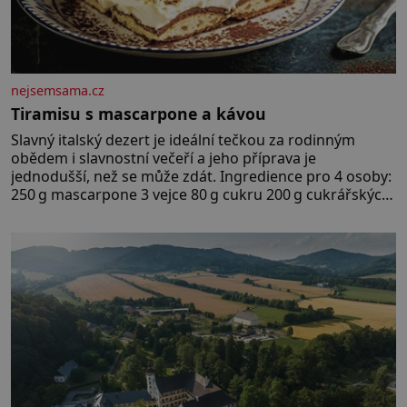
nejsemsama.cz
Tiramisu s mascarpone a kávou
Slavný italský dezert je ideální tečkou za rodinným
obědem i slavnostní večeří a jeho příprava je
jednodušší, než se může zdát. Ingredience pro 4 osoby:
250 g mascarpone 3 vejce 80 g cukru 200 g cukrářských
piškotů 250 ml silné kávy 2 lžíce amaretta kakao na
posypání Postup: Oddělte žloutky od bílků. Žloutky
vyšlehejte s cukrem do světlé pěny a postupně do nich
vmíchejte mascarpone, aby vznikl hladký