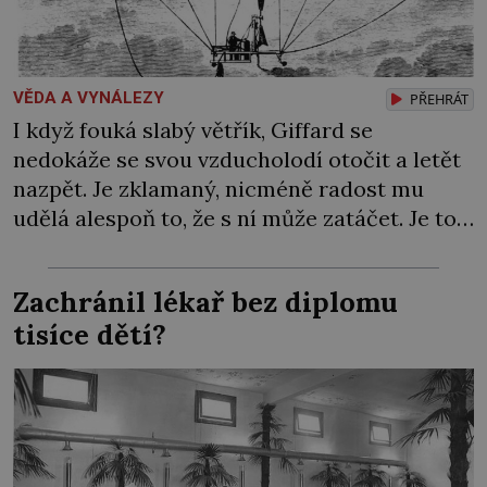
VĚDA A VYNÁLEZY
PŘEHRÁT
I když fouká slabý větřík, Giffard se
nedokáže se svou vzducholodí otočit a letět
nazpět. Je zklamaný, nicméně radost mu
udělá alespoň to, že s ní může zatáčet. Je to
pro něj důkaz, že plně řiditelná vzducholoď
není hloupým výmyslem. Chce to jen víc
Zachránil lékař bez diplomu
času a peněz, aby ji byl schopen sestrojit…
tisíce dětí?
Síla páry ho […]