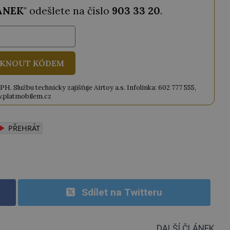
ANEK
" odešlete na číslo
903 33 20
.
KNOUT KÓDEM
. Službu technicky zajišťuje Airtoy a.s. Infolinka: 602 777 555,
.platmobilem.cz
PŘEHRÁT
Sdílet na Twitteru
DALŠÍ ČLÁNEK