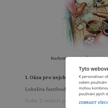
Kuchyni ve starém Římě mají je
Tyto webové
K personalizaci 
1. Oáza pro nejchudší
vašem používání n
mohou kombinovat
Lokalita fastfoodu: Řím
používání jejich 
Doba: 2. století př. n. l.
ZOBRAZIT VŠEC