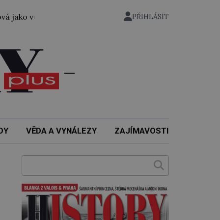
bec první žena přeplavala kanál La Manche. Zabralo jí to 
PŘIHLÁSIT
DY
VĚDA A VYNÁLEZY
ZAJÍMAVOSTI