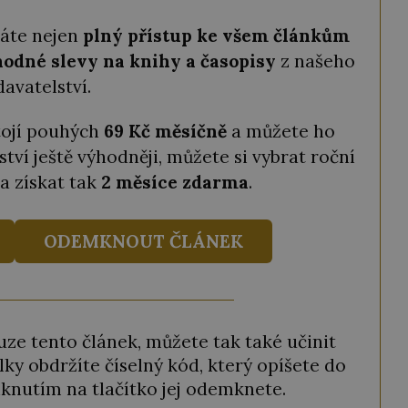
káte nejen
plný přístup ke všem článkům
odné slevy na knihy a časopisy
z našeho
davatelství.
tojí pouhých
69 Kč měsíčně
a můžete ho
ství ještě výhodněji, můžete si vybrat roční
a získat tak
2 měsíce zdarma
.
ODEMKNOUT ČLÁNEK
ze tento článek, můžete tak také učinit
ky obdržíte číselný kód, který opíšete do
iknutím na tlačítko jej odemknete.