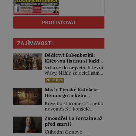
PROLISTOVAT
ZAJÍMAVOSTI
Dědictví Babenberků:
Klíčovou listinu si každý
vykládal po svém
Vrhá se do největší bitevní
vřavy. Náhle se ocitá sám
uprostřed nepřátel. Nikdo
PREMIUM
z jeho věrných si toho ani
nepovšiml. Rakouský
Mistr Týnské Kalvárie:
vévoda Fridrich II. padne
Génius gotického
15. června 1246 při střetu s
řezbářství působil v
Když ho staroměstští nebo
Uhry na Litavě. „Tvrdý
Praze
novoměstští konšelé
muž, statečný v boji, v
potkají na ulici, nejspíše ho
úsudku přísný a krutý,
Zmoudřel La Fontaine až
velmi zdvořile zdraví. Jeho
chtivý pokladů, šířil
před smrtí?
práce si nesmírně váží.
takovou hrůzu mezi svými i
Ostatně řezbář, známý
Ctihodní členové
v sousedství, že […]