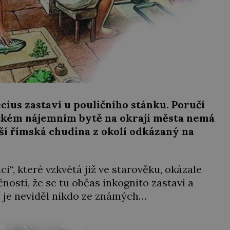
cius zastaví u pouličního stánku. Poručí
ičkém nájemním bytě na okraji města nemá
alší římská chudina z okolí odkázaný na
i“, které vzkvétá již ve starověku, okázale
nosti, že se tu občas inkognito zastaví a
 je neviděl nikdo ze známých…