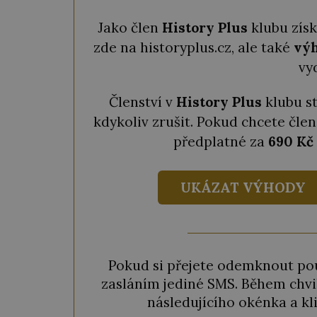
Jako člen
History Plus
klubu zís
zde na historyplus.cz, ale také
výh
vy
Členství v
History Plus
klubu s
kdykoliv zrušit. Pokud chcete člen
předplatné za
690 Kč
UKÁZAT VÝHODY
Pokud si přejete odemknout pou
zasláním jediné SMS. Během chvil
následujícího okénka a kl