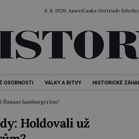
6. 8. 1926: Američanka Gertrude Ederleová jako vů
É OSOBNOSTI
VÁLKY A BITVY
HISTORICKÉ ZÁHA
 už Římané hamburgerům?
dy: Holdovali už
rům?