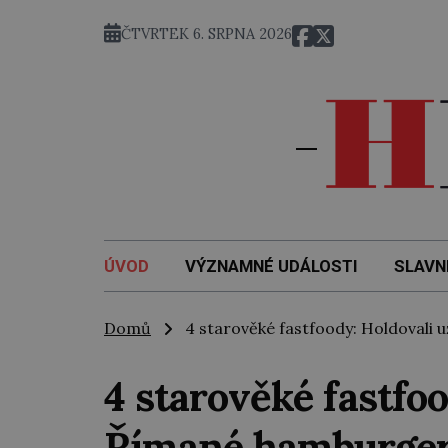
ČTVRTEK 6. SRPNA 2026
ÚVOD
VÝZNAMNÉ UDÁLOSTI
SLAVN
Domů
4 starověké fastfoody: Holdovali
4 starověké fastfoo
Římané hamburge