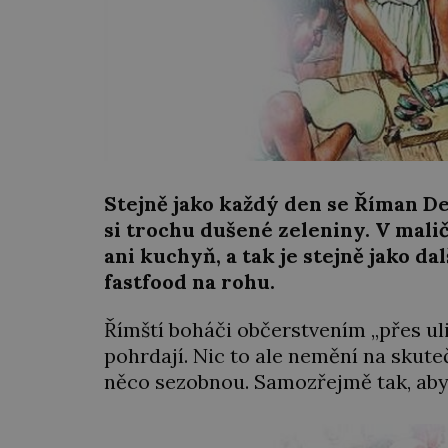
Stejně jako každý den se Říman De
si trochu dušené zeleniny. V mal
ani kuchyň, a tak je stejně jako d
fastfood na rohu.
Římští boháči občerstvením „přes ulic
pohrdají. Nic to ale nemění na skuteč
něco sezobnou. Samozřejmě tak, aby