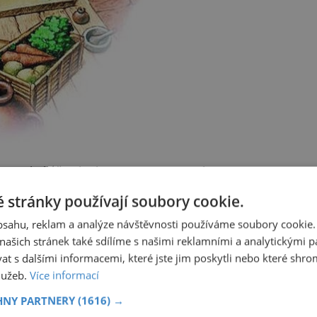
nom boháči. Chudina se stravuje na ulici.
 stránky používají soubory cookie.
obsahu, reklam a analýze návštěvnosti používáme soubory cookie.
ašich stránek také sdílíme s našimi reklamními a analytickými par
 s dalšími informacemi, které jste jim poskytli nebo které shro
služeb.
Více informací
HNY PARTNERY
(1616) →