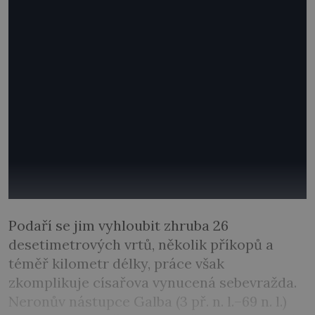
Podaří se jim vyhloubit zhruba 26
desetimetrových vrtů, několik příkopů a
téměř kilometr délky, práce však
zkomplikuje císařova vynucená sebevražda.
Neronův nástupce Galba (3 př. n. l.–69 n. l.)