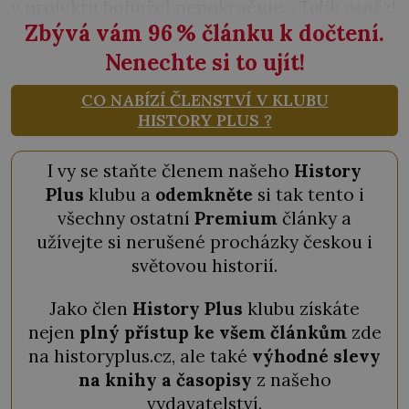
v projektu bohužel nepokračuje.
„Tolik peněz!
Zbývá vám 96
%
článku k dočtení.
Nenechte si to ujít!
CO NABÍZÍ ČLENSTVÍ V KLUBU
HISTORY PLUS ?
I vy se staňte členem našeho
History
Plus
klubu a
odemkněte
si tak tento i
všechny ostatní
Premium
články a
užívejte si nerušené procházky českou i
světovou historií.
Jako člen
History Plus
klubu získáte
nejen
plný přístup ke všem článkům
zde
na historyplus.cz, ale také
výhodné slevy
na knihy a časopisy
z našeho
vydavatelství.