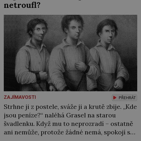
netroufl?
Syn brněnského řezníka chce být knězem a
[…]
ZAJÍMAVOSTI
PŘEHRÁT
Strhne ji z postele, sváže ji a krutě zbije. „Kde
jsou peníze?“ naléhá Grasel na starou
švadlenku. Když mu to neprozradí – ostatně
ani nemůže, protože žádné nemá, spokojí se
lupič s několika měďáky a štůčky látky.