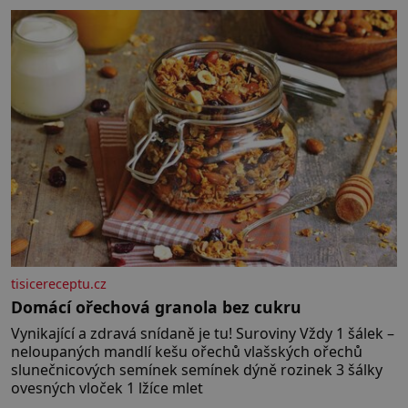
bez které si českou zahradu ani nedokážeme
představit. Její příběh je
tisicereceptu.cz
Domácí ořechová granola bez cukru
Vynikající a zdravá snídaně je tu! Suroviny Vždy 1 šálek –
neloupaných mandlí kešu ořechů vlašských ořechů
slunečnicových semínek semínek dýně rozinek 3 šálky
ovesných vloček 1 lžíce mlet