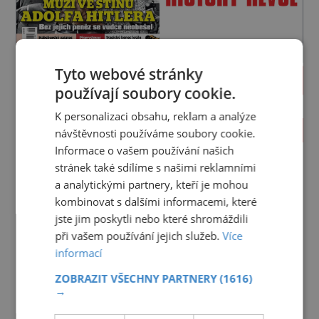
Tyto webové stránky
PROLISTOVAT
používají soubory cookie.
K personalizaci obsahu, reklam a analýze
ZAJÍMAVOSTI
návštěvnosti používáme soubory cookie.
Informace o vašem používání našich
Bratři Kleinové: Stavbu
stránek také sdílíme s našimi reklamními
železnic v monarchii ovládli
a analytickými partnery, kteří je mohou
samouci
Na začátku je jich šest a začínají
kombinovat s dalšími informacemi, které
poměrně skromně, úpravami
jste jim poskytli nebo které shromáždili
zahrad, rybníků a parků. Postupně
PREMIUM
si ale troufnou i na stavbu železnic.
při vašem používání jejich služeb.
Více
Bránili sever Evropy
Během 40 let vybudují na území
informací
muslimští Lipkové?
monarchie třetinu všech tratí,
tedy asi 3500 kilometrů! Ohromně
ZOBRAZIT VŠECHNY PARTNERY
(1616)
Neprávem je očerňují a
na tom zbohatnou… Podnikavého
→
nerespektují jejich stará privilegia.
ducha zdědí bratři Kleinové po
A hlavně jim přestali vyplácet
Dědictví Babenberků: Klíčovou
otci Johannovi (1756–1835), který