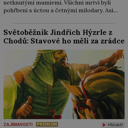
netknutými mumiemi. Všichni mrtví byli
pohřbeni s úctou a četnými milodary. Asi
nejvíc přitom vědce zaujal hrob tříměsíčního
chlapečka s modrou filcovou čapkou, z níž se
Světoběžník Jindřich Hýzrle z
draly blonďaté vlásky. Fakt, že jsou těla
Chodů: Stavové ho měli za zrádce
dávných lidí nesmírně dobře zachovalá,
přičítají odborníci zdejším klimatickým
podmínkám. Sucho, prosolené písky a
extrémně […]
PREMIUM
ZAJÍMAVOSTI
PŘEHRÁT