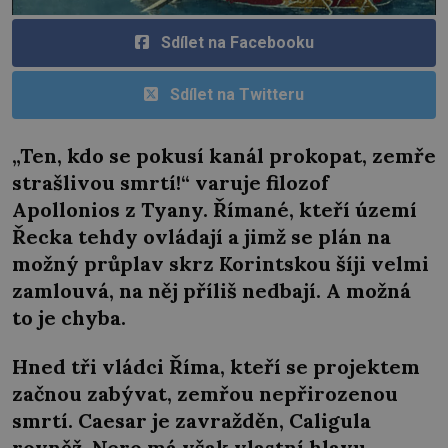
Sdílet na Facebooku
Sdílet na Twitteru
„Ten, kdo se pokusí kanál prokopat, zemře
strašlivou smrtí!“ varuje filozof
Apollonios z Tyany. Římané, kteří území
Řecka tehdy ovládají a jimž se plán na
možný průplav skrz Korintskou šíji velmi
zamlouvá, na něj příliš nedbají. A možná
to je chyba.
Hned tři vládci Říma, kteří se projektem
začnou zabývat, zemřou nepřirozenou
smrtí. Caesar je zavražděn, Caligula
rovněž. Nero má však vlastní hlavu…