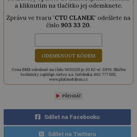
a kliknutím na tlačítko jej odemknete.
Zprávu ve tvaru "
CTU CLANEK
" odešlete na
číslo
903 33 20
.
ODEMKNOUT KÓDEM
Cena SMS odeslané na číslo 9033320 je 20 Kč vč. DPH. Službu
technicky zajišťuje Airtoy a.s. Infolinka: 602 777 555,
www.platmobilem.cz
PŘEHRÁT
Sdílet na Facebooku
Sdílet na Twitteru