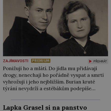
PREMIUM
ZAJÍMAVOSTI
PŘEHRÁT
Ponižují ho a mlátí. Do jídla mu přidávají
drogy, nenechají ho pořádně vyspat a smrtí
vyhrožují i jeho nejbližším. Burian kruté
týrání nevydrží a estébákům podepíše
všechno, co po něm chtějí. Svým podpisem
jim potvrdí také to, že na něj během výslechů
Lapka Grasel si na panstvo
nikdo nevyvíjel fyzický ani psychický nátlak.