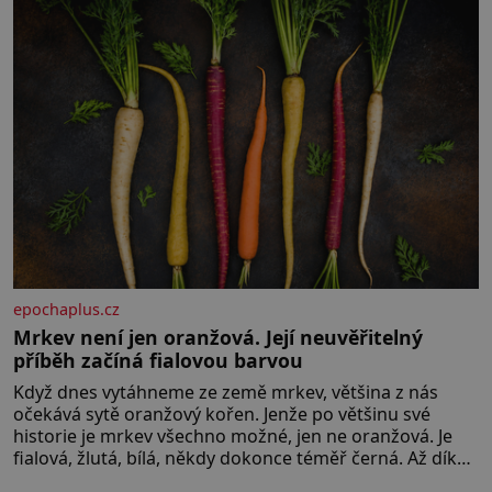
epochaplus.cz
Mrkev není jen oranžová. Její neuvěřitelný
příběh začíná fialovou barvou
Když dnes vytáhneme ze země mrkev, většina z nás
očekává sytě oranžový kořen. Jenže po většinu své
historie je mrkev všechno možné, jen ne oranžová. Je
fialová, žlutá, bílá, někdy dokonce téměř černá. Až díky
stovkám let pečlivého šlechtění se z ní stává zelenina,