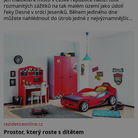
rozmanitých zážitků na tak malém území jako údolí
řeky Desné v srdci Jeseníků. Během jediného dne
můžete nahlédnout do útrob jedné z nejvýznamnějších
vodních elektráren v Evropě, vydat se na horské
hřebeny, projet se na koloběžce a den zakončit
poznáváním památek ve Velkých Losinách nebo v
termálním
rezidenceonline.cz
Prostor, který roste s dítětem