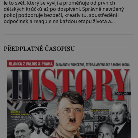
Je to svět, který se vyvíjí a proměňuje od prvních
dětských krůčků až po dospívání. Správně navržený
pokoj podporuje bezpečí, kreativitu, soustředění i
odpočinek a reaguje na každou etapu života a
specifické potřeby dítěte. Pro nejmenší je klíčová
jednoduchost, měkkost a bezpečí, proto by pokoj
miminka měl působit především klidně a útulně.
Předškolní věk je
PŘEDPLATNÉ ČASOPISU