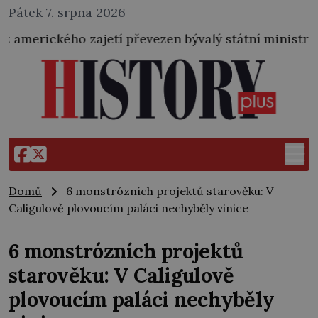
Pátek 7. srpna 2026
jetí převezen bývalý státní ministr pro protektorát K
Domů
6 monstrózních projektů starověku: V
Caligulově plovoucím paláci nechyběly vinice
6 monstrózních projektů
starověku: V Caligulově
plovoucím paláci nechyběly