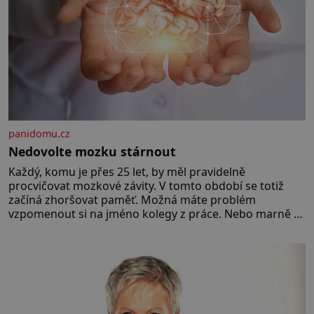
panidomu.cz
Nedovolte mozku stárnout
Každý, komu je přes 25 let, by měl pravidelně
procvičovat mozkové závity. V tomto období se totiž
začíná zhoršovat paměť. Možná máte problém
vzpomenout si na jméno kolegy z práce. Nebo marně v
paměti lovíte název knížky, kterou jste nedávno přečetli.
Je to opravdu tak, s věkem jako kdyby se paměť
rozhodla stávkovat. Cvičte