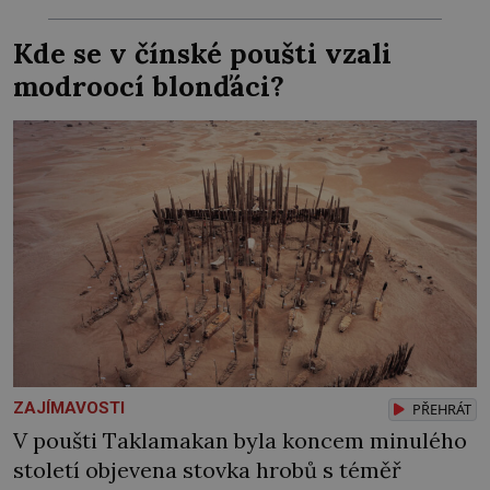
Zraněná žena pár dní nato umírá. Je to muž
Kde se v čínské poušti vzali
nebývale krutý. Jeho činy budí hrůzu ještě
modroocí blonďáci?
dlouho po jeho smrti […]
ZAJÍMAVOSTI
PŘEHRÁT
V poušti Taklamakan byla koncem minulého
století objevena stovka hrobů s téměř