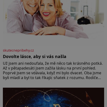
skutecnepribehy.cz
Dovolte lásce, aby si vás našla
Už jsem ani nedoufala, že mě něco tak krásného potká.
Až v pětapadesáti jsem zažila lásku na první pohled.
Poprvé jsem se vdávala, když mi bylo dvacet. Oba jsme
byli mladí a byl to tak říkajíc sňatek z rozumu. Rodiče
nás dali dohromady, Toník byl dobře zaopatřený mladý
muž. Manželství nám oběma moc nesvědčilo, brzy jsme
zjistili, že