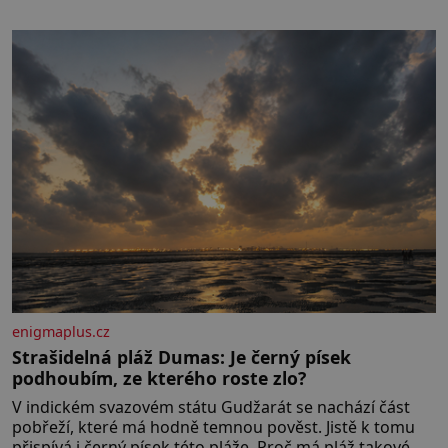
klidného ptáčka, který většinu dne jen posedává. Hodně
času tráví na zemi, kde sbírá zbytky semínek Jeho
domovinou je prakticky celá Austrálie s výjimkou
pobřežní oblasti.
enigmaplus.cz
Strašidelná pláž Dumas: Je černý písek
podhoubím, ze kterého roste zlo?
V indickém svazovém státu Gudžarát se nachází část
pobřeží, které má hodně temnou pověst. Jistě k tomu
přispívá i černý písek této pláže. Proč má pláž takové