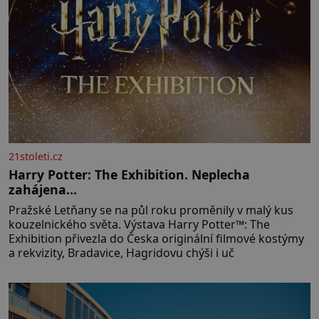
21stoleti.cz
Harry Potter: The Exhibition. Neplecha
zahájena…
Pražské Letňany se na půl roku proměnily v malý kus
kouzelnického světa. Výstava Harry Potter™: The
Exhibition přivezla do Česka originální filmové kostýmy
a rekvizity, Bradavice, Hagridovu chýši i uč