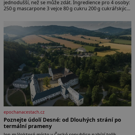
jednodušší, než se může zdát. Ingredience pro 4 osoby:
250 g mascarpone 3 vejce 80 g cukru 200 g cukrářských
piškotů 250 ml silné kávy 2 lžíce amaretta kakao na
posypání Postup: Oddělte žloutky od bílků. Žloutky
vyšlehejte s cukrem do světlé pěny a postupně do nich
vmíchejte mascarpone, aby vznikl hladký
epochanacestach.cz
Poznejte údolí Desné: od Dlouhých strání po
termální prameny
Jen málokteré místo v České republice nabízí tolik