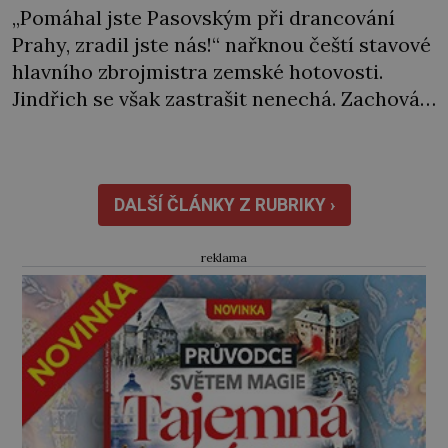
„Pomáhal jste Pasovským při drancování
Prahy, zradil jste nás!“ nařknou čeští stavové
hlavního zbrojmistra zemské hotovosti.
Jindřich se však zastrašit nenechá. Zachová
chladnou hlavu a trestu unikne. Nicméně
cejchu zrádce se už nezbaví… Tři roky
stačily! Škola pro něj není. Jindřich Michal
Hýzrle z Chodů (1575–1665) se v ní nudí. 10letý
DALŠÍ ČLÁNKY Z RUBRIKY ›
chlapec chce procestovat […]
reklama