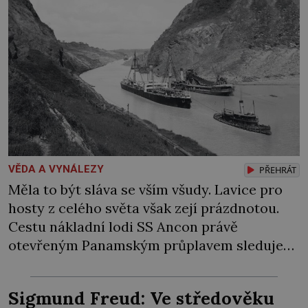
VĚDA A VYNÁLEZY
PŘEHRÁT
Měla to být sláva se vším všudy. Lavice pro
hosty z celého světa však zejí prázdnotou.
Cestu nákladní lodi SS Ancon právě
otevřeným Panamským průplavem sleduje
jen hrstka přítomných. Svět vstoupil do
války, lidé proto o jednu z největších staveb v
Sigmund Freud: Ve středověku
dějinách ztrácejí zájem. Byla to bída. Když