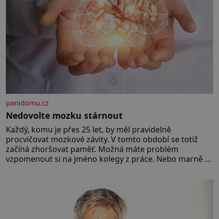
panidomu.cz
Nedovolte mozku stárnout
Každý, komu je přes 25 let, by měl pravidelně
procvičovat mozkové závity. V tomto období se totiž
začíná zhoršovat paměť. Možná máte problém
vzpomenout si na jméno kolegy z práce. Nebo marně v
paměti lovíte název knížky, kterou jste nedávno přečetli.
Je to opravdu tak, s věkem jako kdyby se paměť
rozhodla stávkovat. Cvičte