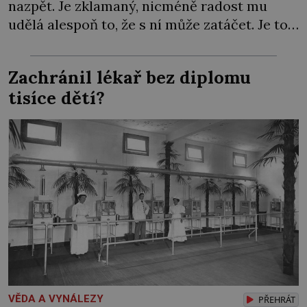
nazpět. Je zklamaný, nicméně radost mu
udělá alespoň to, že s ní může zatáčet. Je to
pro něj důkaz, že plně řiditelná vzducholoď
není hloupým výmyslem. Chce to jen víc
Zachránil lékař bez diplomu
času a peněz, aby ji byl schopen sestrojit…
tisíce dětí?
Síla páry ho […]
VĚDA A VYNÁLEZY
PŘEHRÁT