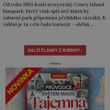
Od roku 1903 hostí newyorský Coney Island
lunapark, který však spíš než klasický
zábavní park připomíná přehlídku zázraků. K
vidění je tu celá řada kuriozit – obřím
modelem Vernovy ponorky počínaje a
vesničkou plnou „pravých“ živoucích
trpaslíků konče. Dokonce jsou tu i první
inkubátory. I s předčasně narozenými dětmi!
DALŠÍ ČLÁNKY Z RUBRIKY ›
Novorozenci, umístění ve zdejším zařízení,
jsou […]
reklama