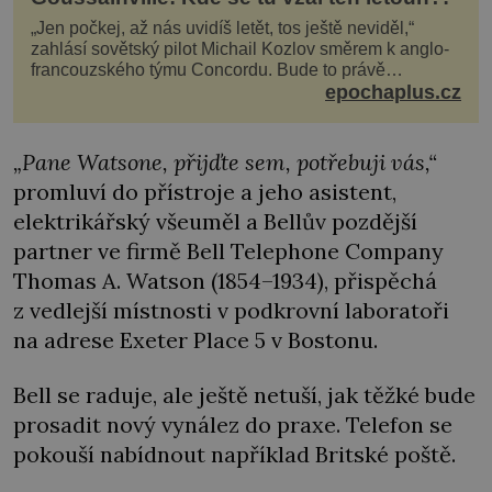
„Jen počkej, až nás uvidíš letět, tos ještě neviděl,“
zahlásí sovětský pilot Michail Kozlov směrem k anglo-
francouzského týmu Concordu. Bude to právě
konkurenční boj, co bude stát za smrtí celé 6členné
epochaplus.cz
posádky Tupoleva Tu-144, zničením několika domů,
usmrcením 8 lidí na zemi (z toho 3 dětí) a 60 váž
„Pane Watsone, přijďte sem, potřebuji vás,“
promluví do přístroje a jeho asistent,
elektrikářský všeuměl a Bellův pozdější
partner ve firmě Bell Telephone Company
Thomas A. Watson (1854–1934), přispěchá
z vedlejší místnosti v podkrovní laboratoři
na adrese Exeter Place 5 v Bostonu.
Bell se raduje, ale ještě netuší, jak těžké bude
prosadit nový vynález do praxe. Telefon se
pokouší nabídnout například Britské poště.