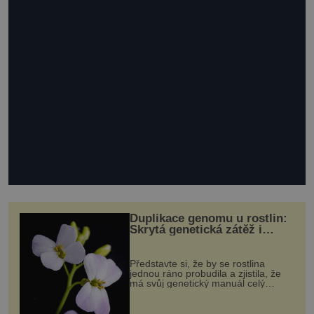
Duplikace genomu u rostlin:
Skrytá genetická zátěž i
evoluční výhoda
Představte si, že by se rostlina
jednou ráno probudila a zjistila, že
má svůj genetický manuál celý
dvakrát. Přesně to se občas v
přírodě stane – a podle nového
výzkumu to může být pro druhy