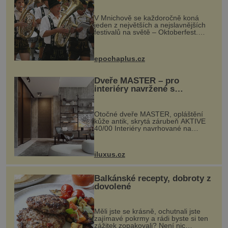
odstartovala největší pivní
festival světa
V Mnichově se každoročně koná
jeden z největších a nejslavnějších
festivalů na světě – Oktoberfest.
Každý rok přiláká miliony
návštěvníků, kteří si vychutnávají
pivo, tradiční jídlo a bavorskou
epochaplus.cz
kultur...
Dveře MASTER – pro
interiéry navržené s
rozumem i vášní!
Otočné dveře MASTER, opláštění
kůže antik, skrytá zárubeň AKTIVE
40/00 Interiéry navrhované na
zakázku často vyžadují atypické
rozměry nejen nábytku, ale i
otvorových prvků. Technické zázemí
iluxus.cz
dnes umož...
Balkánské recepty, dobroty z
dovolené
Měli jste se krásně, ochutnali jste
zajímavé pokrmy a rádi byste si ten
zážitek zopakovali? Není nic