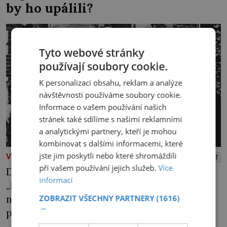
by ho upálili?
Američané v roce 1904 převzali od […]
Tyto webové stránky
používají soubory cookie.
K personalizaci obsahu, reklam a analýze
návštěvnosti používáme soubory cookie.
Informace o vašem používání našich
stránek také sdílíme s našimi reklamními
a analytickými partnery, kteří je mohou
kombinovat s dalšími informacemi, které
jste jim poskytli nebo které shromáždili
VĚDA A VYNÁLEZY
PŘEHRÁT
při vašem používání jejich služeb.
Více
Dlouhá léta odmítá brát léky proti bolesti.
informací
„Musím bádat s čistou hlavou,“ tvrdí. Pak ale
nastane chvíle, kdy už nemůže dál, a
ZOBRAZIT VŠECHNY PARTNERY
(1616)
→
poslední dávka morfinu je pro něj
vysvobozením. Původ zakladatele