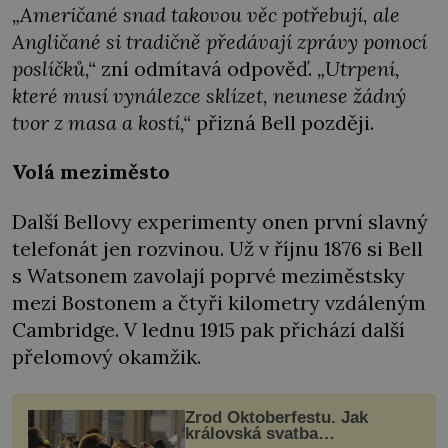
„Američané snad takovou věc potřebují, ale
Angličané si tradičně předávají zprávy pomocí
poslíčků,“
zní odmítavá odpověď.
„Utrpení,
které musí vynálezce sklízet, neunese žádný
tvor z masa a kostí,“
přizná Bell později.
Volá meziměsto
Další Bellovy experimenty onen první slavný
telefonát jen rozvinou. Už v říjnu 1876 si Bell
s Watsonem zavolají poprvé meziměstsky
mezi Bostonem a čtyři kilometry vzdáleným
Cambridge. V lednu 1915 pak přichází další
přelomový okamžik.
Zrod Oktoberfestu. Jak
královská svatba