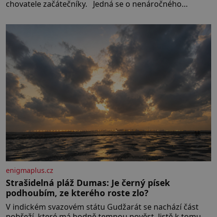
chovatele začátečníky. Jedná se o nenáročného
klidného ptáčka, který většinu dne jen posedává. Hodně
času tráví na zemi, kde sbírá zbytky semínek Jeho
domovinou je prakticky celá Austrálie s výjimkou
pobřežní oblasti.
enigmaplus.cz
Strašidelná pláž Dumas: Je černý písek
podhoubím, ze kterého roste zlo?
V indickém svazovém státu Gudžarát se nachází část
pobřeží, které má hodně temnou pověst. Jistě k tomu