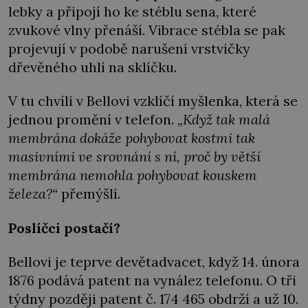
lebky a připojí ho ke stéblu sena, které
zvukové vlny přenáší. Vibrace stébla se pak
projevují v podobě narušení vrstvičky
dřevěného uhlí na sklíčku.
V tu chvíli v Bellovi vzklíčí myšlenka, která se
jednou promění v telefon.
„Když tak malá
membrána dokáže pohybovat kostmi tak
masivními ve srovnání s ní, proč by větší
membrána nemohla pohybovat kouskem
železa?“
přemýšlí.
Poslíčci postačí?
Bellovi je teprve devětadvacet, když 14. února
1876 podává patent na vynález telefonu. O tři
týdny později patent č. 174 465 obdrží a už 10.