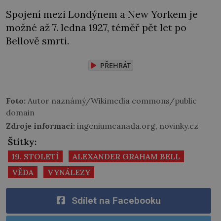
Spojení mezi Londýnem a New Yorkem je
možné až 7. ledna 1927, téměř pět let po
Bellově smrti.
PŘEHRÁT
Foto:
Autor naznámý/Wikimedia commons/public
domain
Zdroje informací:
ingeniumcanada.org, novinky.cz
Štítky:
19. STOLETÍ
ALEXANDER GRAHAM BELL
VĚDA
VYNÁLEZY
Sdílet na Facebooku