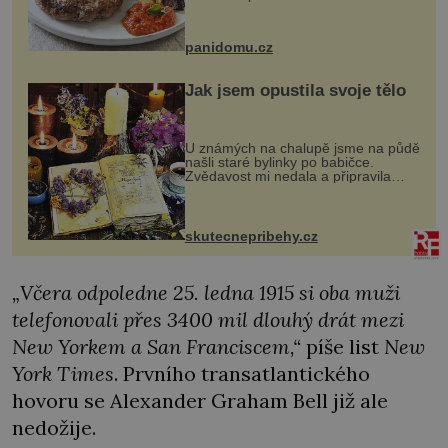
snazšího. Pljeskavica (10 porcí)
Možná jste ji ochutnali na dovolené v
bývalé Jugoslávii, lze ji vi...
panidomu.cz
Jak jsem opustila svoje tělo
U známých na chalupě jsme na půdě
našli staré bylinky po babičce.
Zvědavost mi nedala a připravila
jsem si z nich lektvar… Zimní pobyt
na chalupě se pro mě vlastní vinou
změnil v děsivý zážitek, na kt...
skutecnepribehy.cz
„Včera odpoledne 25. ledna 1915 si oba muži
telefonovali přes 3400 mil dlouhý drát mezi
New Yorkem a San Franciscem,“
píše list
New
York Times
. Prvního transatlantického
hovoru se Alexander Graham Bell již ale
nedožije.