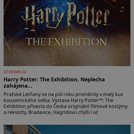
21stoleti.cz
Harry Potter: The Exhibition. Neplecha
zahájena…
Pražské Letňany se na půl roku proměnily v malý kus
kouzelnického světa. Výstava Harry Potter™: The
Exhibition přivezla do Česka originální filmové kostýmy
a rekvizity, Bradavice, Hagridovu chýši i uč