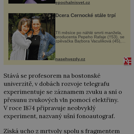
epochalnisvet.cz
vstupenka...
Dcera Černocké stále trpí
Tři měsíce po náhlé smrti manžela,
producenta Pepeho Rafaje (†53), se
zpěvačka Barbora Vaculíková (45),
dcera Petry Černocké (75), poprvé
ozvala veřejnosti. Na sociální síti
sdílela, že se snaží fung...
nasehvezdy.cz
Stává se profesorem na bostonské
univerzitě, v dobách rozvoje telegrafu
experimentuje se záznamem zvuku a sní o
přesunu zvukových vln pomocí elektřiny.
V roce 1874 připravuje neobvyklý
experiment, nazvaný ušní fonoautograf.
Získá ucho z mrtvoly spolu s fragmentem