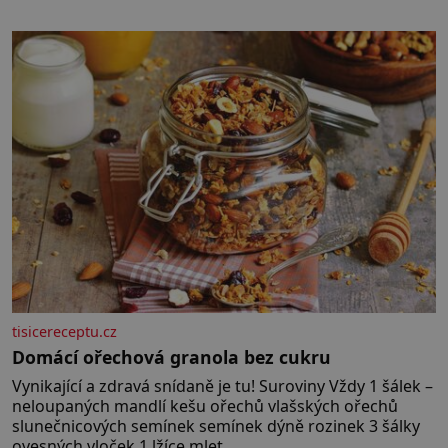
stovkám let pečlivého šlechtění se z ní stává zelenina,
bez které si českou zahradu ani nedokážeme
představit. Její příběh je
tisicereceptu.cz
Domácí ořechová granola bez cukru
Vynikající a zdravá snídaně je tu! Suroviny Vždy 1 šálek –
neloupaných mandlí kešu ořechů vlašských ořechů
slunečnicových semínek semínek dýně rozinek 3 šálky
ovesných vloček 1 lžíce mlet