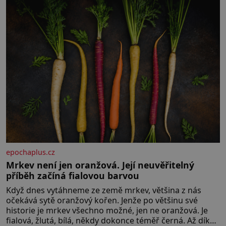
epochaplus.cz
Mrkev není jen oranžová. Její neuvěřitelný
příběh začíná fialovou barvou
Když dnes vytáhneme ze země mrkev, většina z nás
očekává sytě oranžový kořen. Jenže po většinu své
historie je mrkev všechno možné, jen ne oranžová. Je
fialová, žlutá, bílá, někdy dokonce téměř černá. Až díky