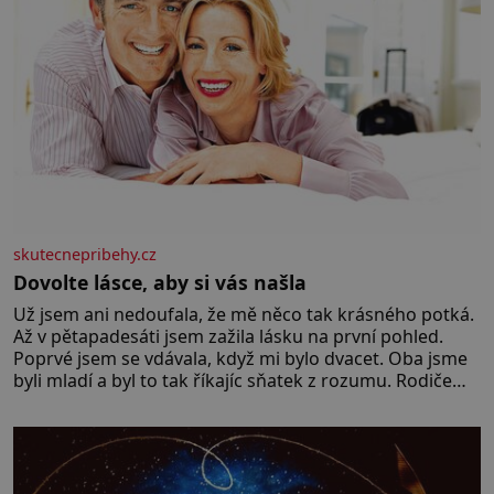
skutecnepribehy.cz
Dovolte lásce, aby si vás našla
Už jsem ani nedoufala, že mě něco tak krásného potká.
Až v pětapadesáti jsem zažila lásku na první pohled.
Poprvé jsem se vdávala, když mi bylo dvacet. Oba jsme
byli mladí a byl to tak říkajíc sňatek z rozumu. Rodiče
nás dali dohromady, Toník byl dobře zaopatřený mladý
muž. Manželství nám oběma moc nesvědčilo, brzy jsme
zjistili, že