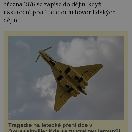
března 1876 se zapíše do dějin, když
uskuteční první telefonní hovor lidských
dějin.
Tragédie na letecké přehlídce v
Goussainville: Kde se tu vzal ten letoun?!