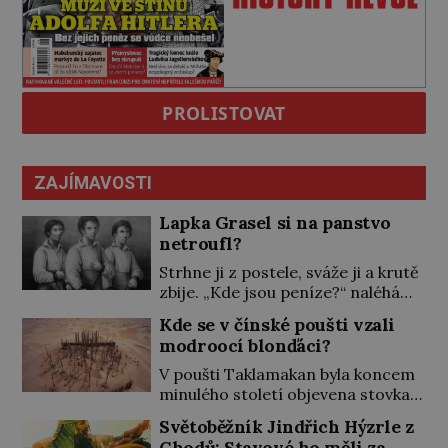
PROLISTOVAT
ZAJÍMAVOSTI
Lapka Grasel si na panstvo
netroufl?
Strhne ji z postele, sváže ji a krutě
zbije. „Kde jsou peníze?“ naléhá
Grasel na starou švadlenku. Když
Kde se v čínské poušti vzali
mu to neprozradí – ostatně ani
modroocí blonďáci?
nemůže, protože žádné nemá,
spokojí se lupič s několika měďáky
V poušti Taklamakan byla koncem
a štůčky látky. Zraněná žena pár
minulého století objevena stovka
dní nato umírá. Je to muž
hrobů s téměř netknutými
Světoběžník Jindřich Hýzrle z
nebývale krutý. Jeho činy budí
mumiemi. Všichni mrtví byli
Chodů: Stavové ho měli za