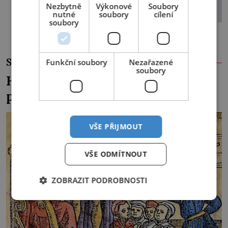
Udělal Hitler z Karla Maye povinnou
Nezbytně
Výkonové
Soubory
četbu pro vojáky?
nutné
soubory
cílení
soubory
SOUVISEJÍCÍ ČLÁNKY
Funkční soubory
Nezařazené
soubory
Hon na čarodějnice: Lovcům šel
příkladem sám král
VŠE PŘIJMOUT
VŠE ODMÍTNOUT
ZOBRAZIT PODROBNOSTI