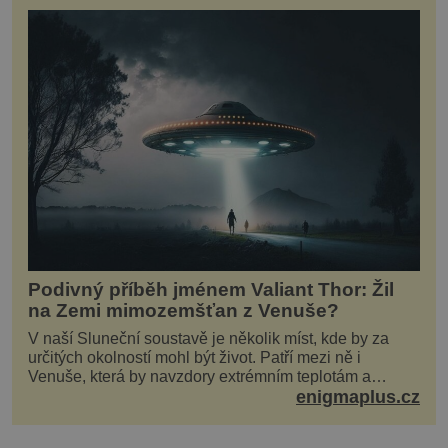
Podivný příběh jménem Valiant Thor: Žil
na Zemi mimozemšťan z Venuše?
V naší Sluneční soustavě je několik míst, kde by za
určitých okolností mohl být život. Patří mezi ně i
Venuše, která by navzdory extrémním teplotám a
smrtícímu složení atmosféry teoreticky mohla ukrývat
enigmaplus.cz
životní formy. Potvrzovat to má i podivný příběh muže
jménem Valiant Thor. Opravdu šlo o mimozem