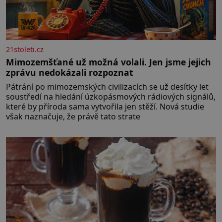
21stoleti.cz
Mimozemšťané už možná volali. Jen jsme jejich
zprávu nedokázali rozpoznat
Pátrání po mimozemských civilizacích se už desítky let
soustředí na hledání úzkopásmových rádiových signálů,
které by příroda sama vytvořila jen stěží. Nová studie
však naznačuje, že právě tato strate