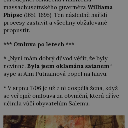
massachusettského guvernéra
Williama
Phipse
(1651–1695). Ten následně nařídí
procesy zastavit a všechny obžalované
propustit.
*** Omluva po letech ***
*
„Nyní mám dobrý důvod věřit, že byly
nevinné.
Byla jsem oklamána satanem
,“
sype si Ann Putnamová popel na hlavu.
*
V srpnu 1706 je už z ní dospělá žena, když
se veřejně omlouvá za obvinění, která dříve
učinila vůči obyvatelům Salemu.