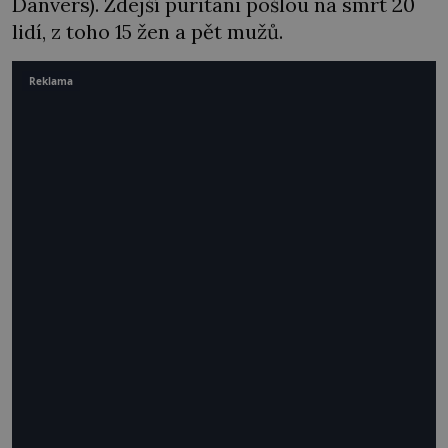
Danvers). Zdejší puritáni pošlou na smrt 20
lidí, z toho 15 žen a pět mužů.
Reklama