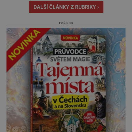
dlouho po jeho smrti […]
DALŠÍ ČLÁNKY Z RUBRIKY ›
reklama