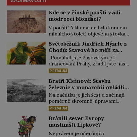
ZAJÍMAVOSTI
Kde se v čínské poušti vzali
modroocí blonďáci?
V poušti Taklamakan byla koncem
minulého století objevena stovka
hrobů s téměř netknutými
Světoběžník Jindřich Hýzrle z
mumiemi. Všichni mrtví byli
Chodů: Stavové ho měli za
pohřbeni s úctou a četnými
zrádce
„Pomáhal jste Pasovským při
milodary. Asi nejvíc přitom vědce
drancování Prahy, zradil jste nás!“
zaujal hrob tříměsíčního
nařknou čeští stavové hlavního
chlapečka s modrou filcovou
PREMIUM
zbrojmistra zemské hotovosti.
čapkou, z níž se draly blonďaté
Bratři Kleinové: Stavbu
Jindřich se však zastrašit nenechá.
vlásky. Fakt, že jsou těla dávných
železnic v monarchii ovládli
Zachová chladnou hlavu a trestu
lidí nesmírně dobře zachovalá,
samouci
unikne. Nicméně cejchu zrádce se
přičítají odborníci zdejším
Na začátku je jich šest a začínají
už nezbaví… Tři roky stačily! Škola
klimatickým podmínkám. Sucho,
poměrně skromně, úpravami
pro něj není. Jindřich Michal
prosolené písky a extrémně […]
zahrad, rybníků a parků. Postupně
PREMIUM
Hýzrle z Chodů (1575–1665) se v ní
si ale troufnou i na stavbu železnic.
Bránili sever Evropy
nudí. 10letý chlapec chce
Během 40 let vybudují na území
muslimští Lipkové?
procestovat […]
monarchie třetinu všech tratí,
tedy asi 3500 kilometrů! Ohromně
Neprávem je očerňují a