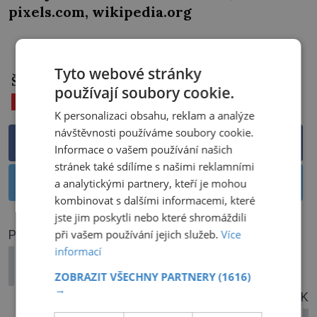
pixels.com, wikipedia.org
PŘEHRÁT
Tyto webové stránky
Štítky:
používají soubory cookie.
ČARODĚJNICTVÍ
PROCES
SALEM
SMRT
K personalizaci obsahu, reklam a analýze
návštěvnosti používáme soubory cookie.
Sdílet na Facebooku
Informace o vašem používání našich
stránek také sdílíme s našimi reklamními
Sdílet na Twitteru
a analytickými partnery, kteří je mohou
kombinovat s dalšími informacemi, které
jste jim poskytli nebo které shromáždili
při vašem používání jejich služeb.
Více
PŘEDCHOZÍ ČLÁNEK
informací
Speciální oddíly Commandos: Plnily
tajná přání Winstona Churchilla
ZOBRAZIT VŠECHNY PARTNERY
(1616)
→
DALŠÍ ČLÁNEK