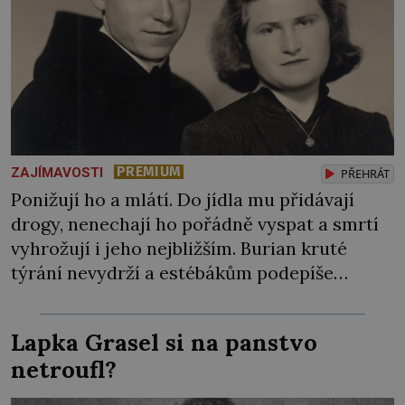
PREMIUM
ZAJÍMAVOSTI
PŘEHRÁT
Ponižují ho a mlátí. Do jídla mu přidávají
drogy, nenechají ho pořádně vyspat a smrtí
vyhrožují i jeho nejbližším. Burian kruté
týrání nevydrží a estébákům podepíše
všechno, co po něm chtějí. Svým podpisem
jim potvrdí také to, že na něj během výslechů
Lapka Grasel si na panstvo
nikdo nevyvíjel fyzický ani psychický nátlak.
netroufl?
Syn brněnského řezníka chce být knězem a
[…]