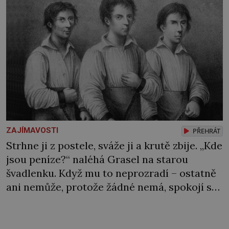
ZAJÍMAVOSTI
PŘEHRÁT
Strhne ji z postele, sváže ji a krutě zbije. „Kde
jsou peníze?“ naléhá Grasel na starou
švadlenku. Když mu to neprozradí – ostatně
ani nemůže, protože žádné nemá, spokojí se
lupič s několika měďáky a štůčky látky.
Zraněná žena pár dní nato umírá. Je to muž
nebývale krutý. Jeho činy budí hrůzu ještě