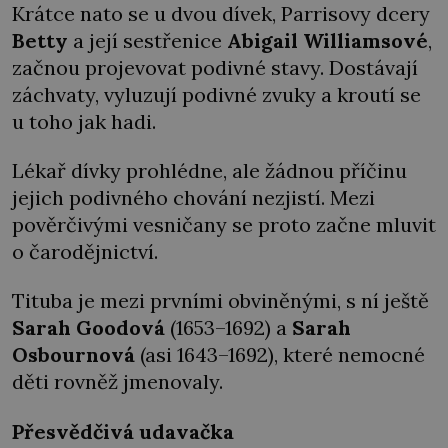
Krátce nato se u dvou dívek, Parrisovy dcery
Betty
a její sestřenice
Abigail Williamsové
,
začnou projevovat podivné stavy. Dostávají
záchvaty, vyluzují podivné zvuky a kroutí se
u toho jak hadi.
Lékař dívky prohlédne, ale žádnou příčinu
jejich podivného chování nezjistí. Mezi
pověrčivými vesničany se proto začne mluvit
o čarodějnictví.
Tituba je mezi prvními obviněnými, s ní ještě
Sarah Goodová
(1653–1692) a
Sarah
Osbournová
(asi 1643–1692), které nemocné
děti rovněž jmenovaly.
Přesvědčivá udavačka