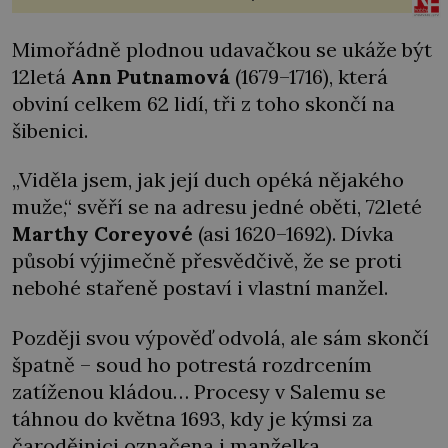
Mimořádně plodnou udavačkou se ukáže být
12letá
Ann Putnamová
(1679–1716), která
obviní celkem 62 lidí, tři z toho skončí na
šibenici.
„Viděla jsem, jak její duch opéká nějakého
muže,“ svěří se na adresu jedné oběti, 72leté
Marthy Coreyové
(asi 1620–1692). Dívka
působí výjimečně přesvědčivě, že se proti
nebohé stařeně postaví i vlastní manžel.
Později svou výpověď odvolá, ale sám skončí
špatně – soud ho potrestá rozdrcením
zatíženou kládou… Procesy v Salemu se
táhnou do května 1693, kdy je kýmsi za
čarodějnici označena i manželka