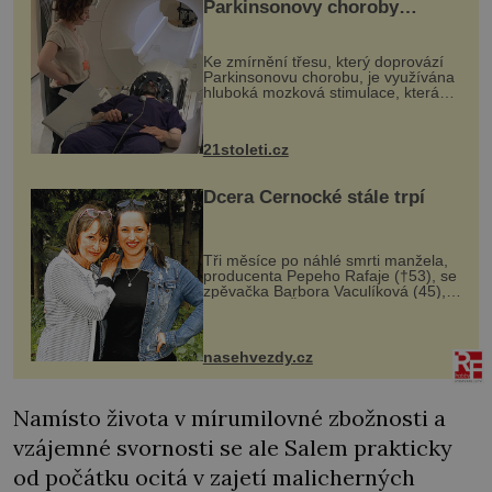
Parkinsonovy choroby
pomocí ultrazvukové
„helmy“
Ke zmírnění třesu, který doprovází
Parkinsonovu chorobu, je využívána
hluboká mozková stimulace, která
však vyžaduje vysoce invazivní
zákrok. Ultrazvuk zase není vhodný
k dostatečně přesnému zacílení ...
21stoleti.cz
Dcera Černocké stále trpí
Tři měsíce po náhlé smrti manžela,
producenta Pepeho Rafaje (†53), se
zpěvačka Barbora Vaculíková (45),
dcera Petry Černocké (75), poprvé
ozvala veřejnosti. Na sociální síti
sdílela, že se snaží fung...
nasehvezdy.cz
Namísto života v mírumilovné zbožnosti a
vzájemné svornosti se ale Salem prakticky
od počátku ocitá v zajetí malicherných