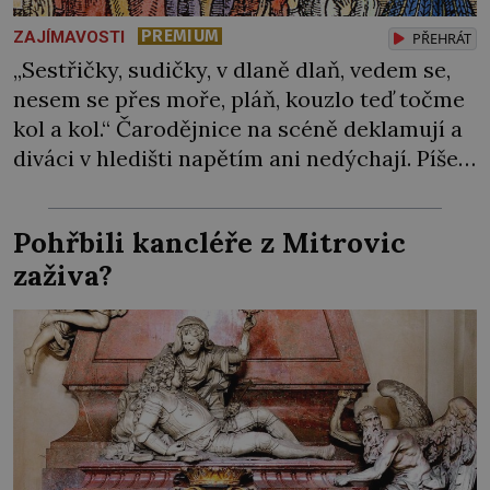
PREMIUM
ZAJÍMAVOSTI
PŘEHRÁT
„Sestřičky, sudičky, v dlaně dlaň, vedem se,
nesem se přes moře, pláň, kouzlo teď točme
kol a kol.“ Čarodějnice na scéně deklamují a
diváci v hledišti napětím ani nedýchají. Píše
se rok 1606 a populární anglický dramatik
William Shakespeare uvádí svou Tragédii o
Pohřbili kancléře z Mitrovic
Macbethovi. Napsal ji pro krále Jakuba I.,
zaživa?
jenž v roce 1603 vystřídal […]