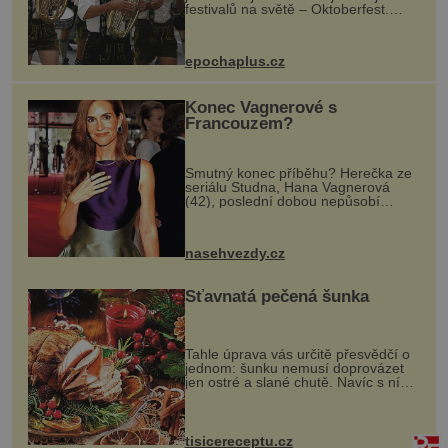
festivalů na světě – Oktoberfest.
Každý rok přiláká miliony
návštěvníků, kteří si vychutnávají
pivo, tradiční jídlo a bavorskou
epochaplus.cz
kultur...
Konec Vagnerové s
Francouzem?
Smutný konec příběhu? Herečka ze
seriálu Studna, Hana Vagnerová
(42), poslední dobou nepůsobí
nejšťastněji. Ačkoli časy její anorexie
jsou už dávno pryč a opět se pyšnila
ženskými křivkami, najednou s...
nasehvezdy.cz
Šťavnatá pečená šunka
Tahle úprava vás určitě přesvědčí o
jednom: šunku nemusí doprovázet
jen ostré a slané chutě. Navíc s ní
nakrmíte poměrně hodně hladových
krků. Ingredience sádlo 3 kg šunky
vcelku 3 stroužky česneku hl...
tisicereceptu.cz