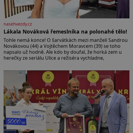
nasehvezdy.cz
Lákala Nováková řemeslníka na polonahé tělo!
Tohle nemá konce! O šarvátkách mezi manželi Sandrou
Novákovou (44) a Vojtěchem Moravcem (39) se toho
napsalo už hodně. Ale kdo by doufal, že horká zem u
herečky ze seriálu Ulice a režiséra vychladne,