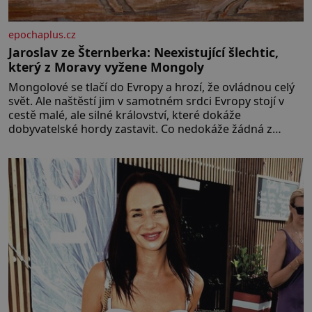
epochaplus.cz
Jaroslav ze Šternberka: Neexistující šlechtic,
který z Moravy vyžene Mongoly
Mongolové se tlačí do Evropy a hrozí, že ovládnou celý
svět. Ale naštěstí jim v samotném srdci Evropy stojí v
cestě malé, ale silné království, které dokáže
dobyvatelské hordy zastavit. Co nedokáže žádná z
asijských říší, co nedokážou Němci – to dokáže český
král. Nebo že by ne? Mongolové od roku 1223 postupují
podél Kaspického a Azovského moře,