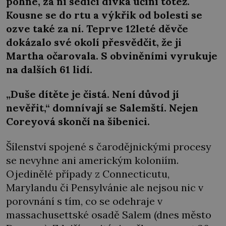
pohne, za ní sedící dívka učiní totéž.
Kousne se do rtu a výkřik od bolesti se
ozve také za ní. Teprve 12leté děvče
dokázalo své okolí přesvědčit, že ji
Martha očarovala. S obviněními vyrukuje
na dalších 61 lidí.
„Duše dítěte je čistá. Není důvod jí
nevěřit,“ domnívají se Salemští. Nejen
Coreyová skončí na šibenici.
Šílenství spojené s čarodějnickými procesy
se nevyhne ani americkým koloniím.
Ojedinělé případy z Connecticutu,
Marylandu či Pensylvánie ale nejsou nic v
porovnání s tím, co se odehraje v
massachusettské osadě Salem (dnes město