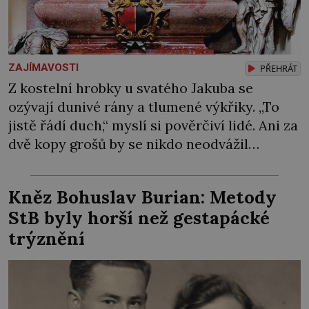
ZAJÍMAVOSTI
PŘEHRÁT
Z kostelní hrobky u svatého Jakuba se
ozývají dunivé rány a tlumené výkřiky. „To
jistě řádí duch,“ myslí si pověrčiví lidé. Ani za
dvě kopy grošů by se nikdo neodvážil
podzemní hrobku otevřít a její poklop tak
raději jen skrápí svěcenou vodou. Za několik
Kněz Bohuslav Burian: Metody
dní divné burácení skutečně ustane. Když o
StB byly horší než gestapácké
mnoho let později hrobku […]
trýznění