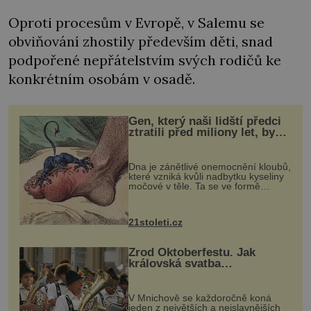
Oproti procesům v Evropě, v Salemu se
obviňování zhostily především děti, snad
podpořené nepřátelstvím svých rodičů ke
konkrétním osobám v osadě.
Gen, který naši lidští předci
ztratili před miliony let, by
mohl pomoci s léčbou
„nemoci králů“
Dna je zánětlivé onemocnění kloubů,
které vzniká kvůli nadbytku kyseliny
močové v těle. Ta se ve formě
krystalků ukládá v blízkosti kloubů,
nejčastěji přitom postihuje palce na
nohou, a způsobuje bole...
21stoleti.cz
Zrod Oktoberfestu. Jak
královská svatba
odstartovala největší pivní
festival světa
V Mnichově se každoročně koná
jeden z největších a nejslavnějších