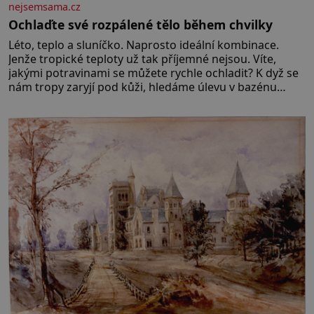
nejsemsama.cz
Ochlaďte své rozpálené tělo během chvilky
Léto, teplo a sluníčko. Naprosto ideální kombinace.
Jenže tropické teploty už tak příjemné nejsou. Víte,
jakými potravinami se můžete rychle ochladit? K dyž se
nám tropy zaryjí pod kůži, hledáme úlevu v bazénu
nebo pomocí klimatizace. Jenže ne vždycky můžeme být
v jejich blízkosti. Nemusíte však zoufat. Pokud budete
mít promyšlený jídelníček, žadné pařáky si na vás