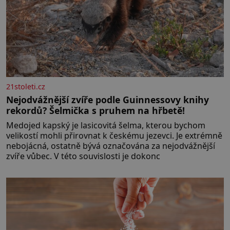
21stoleti.cz
Nejodvážnější zvíře podle Guinnessovy knihy
rekordů? Šelmička s pruhem na hřbetě!
Medojed kapský je lasicovitá šelma, kterou bychom
velikostí mohli přirovnat k českému jezevci. Je extrémně
nebojácná, ostatně bývá označována za nejodvážnější
zvíře vůbec. V této souvislosti je dokonc