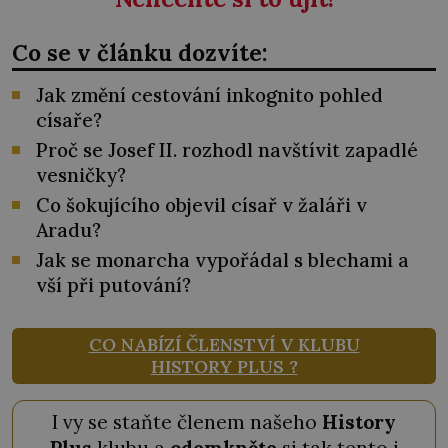
Co se v článku dozvíte:
Jak změní cestování inkognito pohled
císaře?
Proč se Josef II. rozhodl navštívit zapadlé
vesničky?
Co šokujícího objevil císař v žaláři v
Aradu?
Jak se monarcha vypořádal s blechami a
vší při putování?
CO NABÍZÍ ČLENSTVÍ V KLUBU
HISTORY PLUS ?
I vy se staňte členem našeho
History
Plus
klubu a
odemkněte
si tak tento i