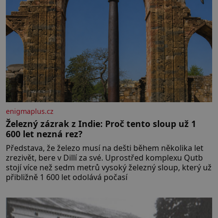
enigmaplus.cz
Železný zázrak z Indie: Proč tento sloup už 1
600 let nezná rez?
Představa, že železo musí na dešti během několika let
zrezivět, bere v Dillí za své. Uprostřed komplexu Qutb
stojí více než sedm metrů vysoký železný sloup, který už
přibližně 1 600 let odolává počasí