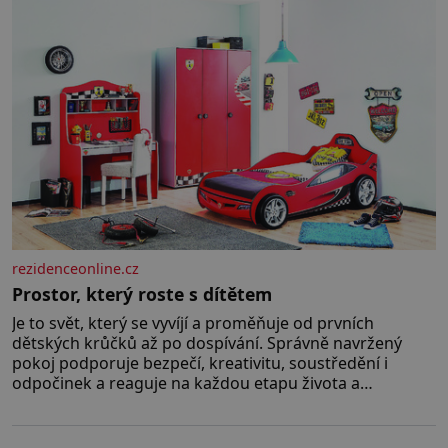
rodinných vyprávění, už dávno
rezidenceonline.cz
Prostor, který roste s dítětem
Je to svět, který se vyvíjí a proměňuje od prvních
dětských krůčků až po dospívání. Správně navržený
pokoj podporuje bezpečí, kreativitu, soustředění i
odpočinek a reaguje na každou etapu života a
specifické potřeby dítěte. Pro nejmenší je klíčová
jednoduchost, měkkost a bezpečí, proto by pokoj
miminka měl působit především klidně a útulně.