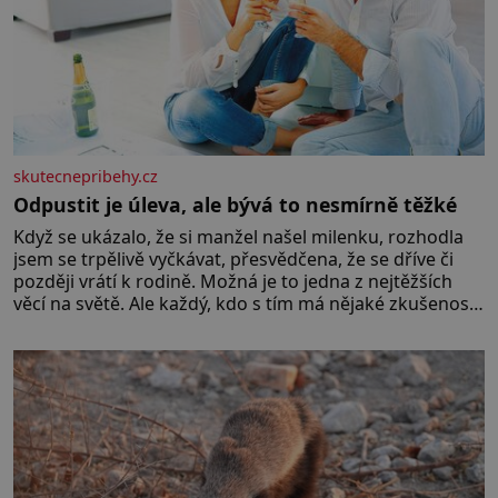
skutecnepribehy.cz
Odpustit je úleva, ale bývá to nesmírně těžké
Když se ukázalo, že si manžel našel milenku, rozhodla
jsem se trpělivě vyčkávat, přesvědčena, že se dříve či
později vrátí k rodině. Možná je to jedna z nejtěžších
věcí na světě. Ale každý, kdo s tím má nějaké zkušenosti,
se zapřísahá, že pokud odpustíte, znatelně se vám uleví.
Když se ke mně doneslo, že si manžel pořídil milenku,