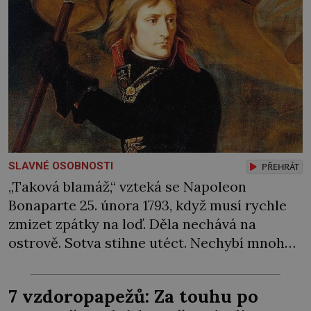
SLAVNÉ OSOBNOSTI
PŘEHRÁT
„Taková blamáž,“ vzteká se Napoleon
Bonaparte 25. února 1793, když musí rychle
zmizet zpátky na loď. Děla nechává na
ostrově. Sotva stihne utéct. Nechybí mnoho
a rozzuření Sardiňané by ho zajali. Naštěstí
se za neúspěch nakonec najde jiný viník…
7 vzdoropapežů: Za touhu po
Francouzská flotila pod velením admirála