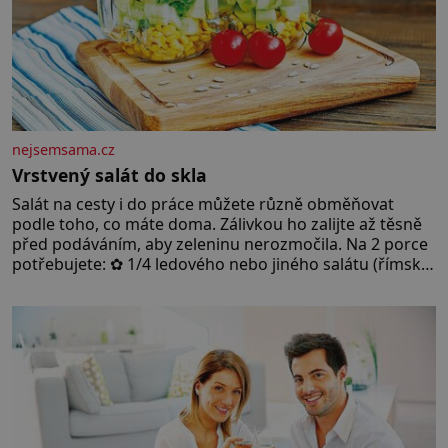
nejsemsama.cz
Vrstvený salát do skla
Salát na cesty i do práce můžete různě obměňovat
podle toho, co máte doma. Zálivkou ho zalijte až těsně
před podáváním, aby zeleninu nerozmočila. Na 2 porce
potřebujete: ✿ 1/4 ledového nebo jiného salátu (římský
salát, polníček…) ✿ 1 malá konzerva kukuřice ✿ ½
okurky ✿ 2 rajčata Zálivka: ✿ 4 lžíce olivového oleje ✿ 1
lžíci citronové šťávy ✿ ½ stroužku