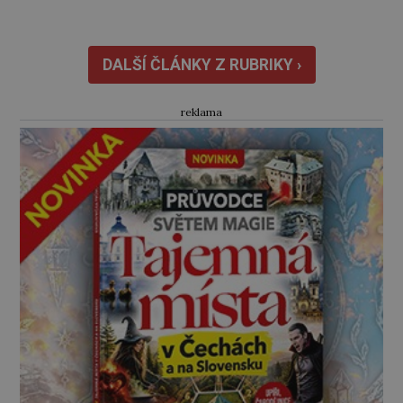
jeho postavení. „Zbavte se ho,“ rozkáže svým
pochopům. Ti se vkradou do Klementovy
hrobky a rozkládající se […]
DALŠÍ ČLÁNKY Z RUBRIKY ›
reklama