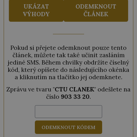
UKÁZAT
ODEMKNOUT
VÝHODY
ČLÁNEK
Pokud si přejete odemknout pouze tento
článek, můžete tak také učinit zasláním
jediné SMS. Během chvilky obdržíte číselný
kód, který opíšete do následujícího okénka
a kliknutím na tlačítko jej odemknete.
Zprávu ve tvaru "
CTU CLANEK
" odešlete na
číslo
903 33 20
.
ODEMKNOUT KÓDEM