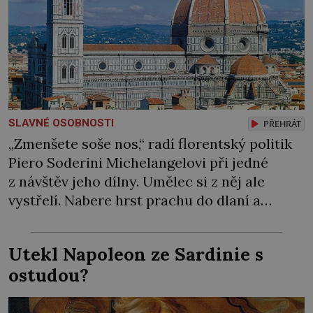
SLAVNÉ OSOBNOSTI
PŘEHRÁT
„Zmenšete soše nos,“ radí florentský politik
Piero Soderini Michelangelovi při jedné
z návštěv jeho dílny. Umělec si z něj ale
vystřelí. Nabere hrst prachu do dlaní a
předstírá, že jedinou ranou dláta opravdu
kus nosu odsekl. Přitom se svého díla ve
Utekl Napoleon ze Sardinie s
skutečnosti ani nedotkne. Mluvit do práce si
ostudou?
nenechá – od nikoho! Hrdí Florenťané touží
[…]