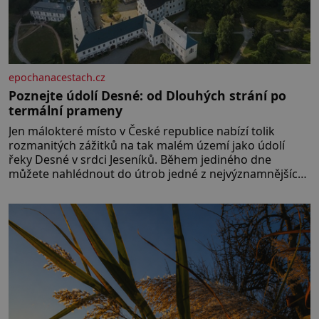
epochanacestach.cz
Poznejte údolí Desné: od Dlouhých strání po
termální prameny
Jen málokteré místo v České republice nabízí tolik
rozmanitých zážitků na tak malém území jako údolí
řeky Desné v srdci Jeseníků. Během jediného dne
můžete nahlédnout do útrob jedné z nejvýznamnějších
vodních elektráren v Evropě, vydat se na horské
hřebeny, projet se na koloběžce a den zakončit
poznáváním památek ve Velkých Losinách nebo v
termálním