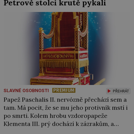
Petrově stolci krutě pykali
Laurenta Trugueta (1752‒1839) vyplouvá
v únoru 1793 z Toulonu. Mezi posádkou […]
PREMIUM
SLAVNÉ OSOBNOSTI
PŘEHRÁT
Papež Paschalis II. nervózně přechází sem a
tam. Má pocit, že se mu jeho protivník mstí i
po smrti. Kolem hrobu vzdoropapeže
Klementa III. prý dochází k zázrakům, a
pokud by se to rozkřiklo, mohlo by to ohrozit