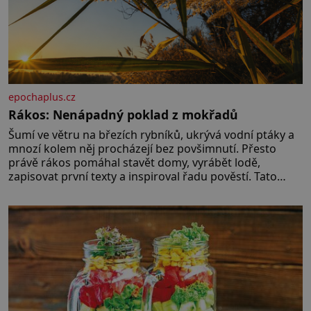
epochaplus.cz
Rákos: Nenápadný poklad z mokřadů
Šumí ve větru na březích rybníků, ukrývá vodní ptáky a
mnozí kolem něj procházejí bez povšimnutí. Přesto
právě rákos pomáhal stavět domy, vyrábět lodě,
zapisovat první texty a inspiroval řadu pověstí. Tato
skromná, ale užitečná rostlina provází člověka už tisíce
let. Většina lidí vnímá rákos jen jako obyčejnou kulisu
letního koupání. Stačí se však podívat