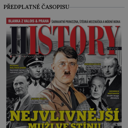
Předškolní věk je
PŘEDPLATNÉ ČASOPISU