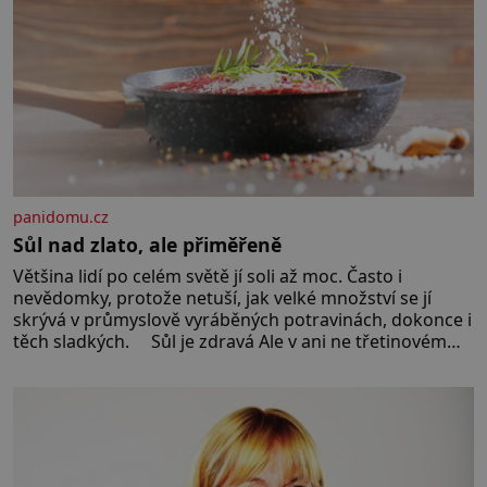
panidomu.cz
Sůl nad zlato, ale přiměřeně
Většina lidí po celém světě jí soli až moc. Často i
nevědomky, protože netuší, jak velké množství se jí
skrývá v průmyslově vyráběných potravinách, dokonce i
těch sladkých. Sůl je zdravá Ale v ani ne třetinovém
množství, než je pro většinu populace běžné. Její
základní složky– sodík a chlór – jsou zásadní pro
správné hospodaření