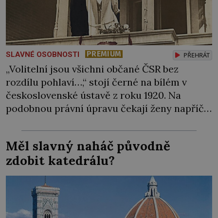
PREMIUM
SLAVNÉ OSOBNOSTI
PŘEHRÁT
„Volitelní jsou všichni občané ČSR bez
rozdílu pohlaví…,“ stojí černé na bílém v
československé ústavě z roku 1920. Na
podobnou právní úpravu čekají ženy napříč
celým světem dlouhá léta a často za ni
bojují… Politikaření bylo po dlouhá staletí
Měl slavný naháč původně
výsadou mužů. Samozřejmě, že se v průběhu
zdobit katedrálu?
dějin čas od času objevila nějaká velká
panovnice, ale daly […]