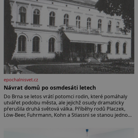
epochalnisvet.cz
Návrat domů po osmdesáti letech
Do Brna se letos vrátí potomci rodin, které pomáhaly
utvářet podobu města, ale jejichž osudy dramaticky
přerušila druhá světová válka. Příběhy rodů Placzek,
Löw-Beer, Fuhrmann, Kohn a Stiassni se stanou jednou
z hlavních dramaturgických linií festivalu židovské
kultury ŠTETL FEST 2026. Některé návraty nejsou
jednoduché. Místa, která si člověk pamatuje z