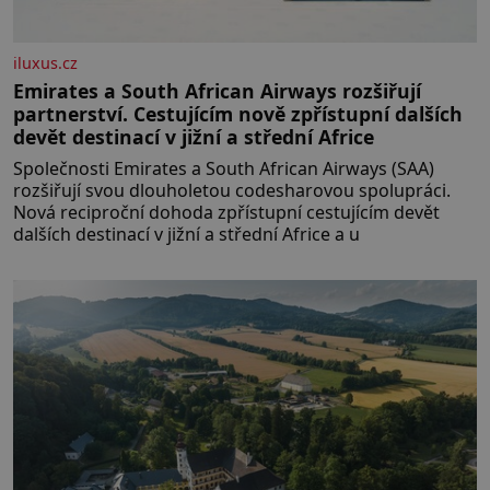
iluxus.cz
Emirates a South African Airways rozšiřují
partnerství. Cestujícím nově zpřístupní dalších
devět destinací v jižní a střední Africe
Společnosti Emirates a South African Airways (SAA)
rozšiřují svou dlouholetou codesharovou spolupráci.
Nová reciproční dohoda zpřístupní cestujícím devět
dalších destinací v jižní a střední Africe a u