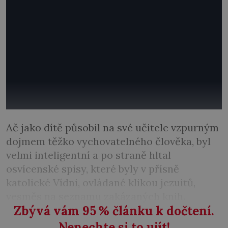
Ač jako dítě působil na své učitele vzpurným
dojmem těžko vychovatelného člověka, byl
velmi inteligentní a po straně hltal
osvícenské spisy, které byly v přísně
katolické Vídni, ovládané klikou jezuitů,
vesměs na seznamu zakázaných knih.
Zbývá vám 95
%
článku k dočtení.
Nenechte si to ujít!