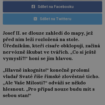
Sdílet na Facebooku
Sdílet na Twitteru
Josef II. se dlouze zahledí do mapy, jež
před ním leží rozložená na stole.
Úředníkům, kteří císaře obklopují, začíná
nervózně škubat ve tvářích. „Co si ještě
vymyslí?!“ honí se jim hlavou.
„Hlavně inkognito!“ konečně prolomí
vladař Svaté říše římské zlověstné ticho.
„Ale Vaše Milosti?“ odváží se někdo
hlesnout. „Pro případ nouze budu mít s
sebou stan!“