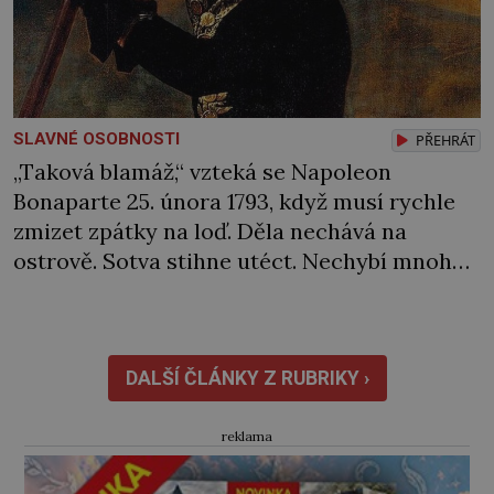
SLAVNÉ OSOBNOSTI
PŘEHRÁT
„Taková blamáž,“ vzteká se Napoleon
Bonaparte 25. února 1793, když musí rychle
zmizet zpátky na loď. Děla nechává na
ostrově. Sotva stihne utéct. Nechybí mnoho
a rozzuření Sardiňané by ho zajali. Naštěstí
se za neúspěch nakonec najde jiný viník…
Francouzská flotila pod velením admirála
Laurenta Trugueta (1752‒1839) vyplouvá
DALŠÍ ČLÁNKY Z RUBRIKY ›
v únoru 1793 z Toulonu. Mezi posádkou […]
reklama