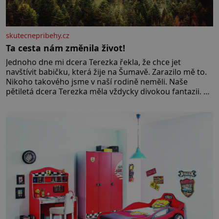
skutecnepribehy.cz
Ta cesta nám změnila život!
Jednoho dne mi dcera Terezka řekla, že chce jet
navštívit babičku, která žije na Šumavě. Zarazilo mě to.
Nikoho takového jsme v naší rodině neměli. Naše
pětiletá dcera Terezka měla vždycky divokou fantazii. Už
odmalička milovala svět pohádek. Každou chvilku mi
říkala, že se jí zdálo o jednorožcích, krásných
princeznách, statečných rytířích a létajících dracích.