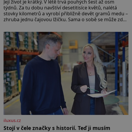
Její život je krátký. V létě trvá pouhých šest až osm
týdnů. Za tu dobu navštíví desetitisíce květů, nalétá
stovky kilometrů a vyrobí přibližně devět gramů medu –
zhruba jednu čajovou lžičku. Sama o sobě se může zdát
bezvýznamná. Teprve když se spojí s dalšími desítkami
tisíc příslušnic svého včelstva, vznikne jeden z
nejdokonalejších organismů
iluxus.cz
Stojí v čele značky s historií. Teď ji musím