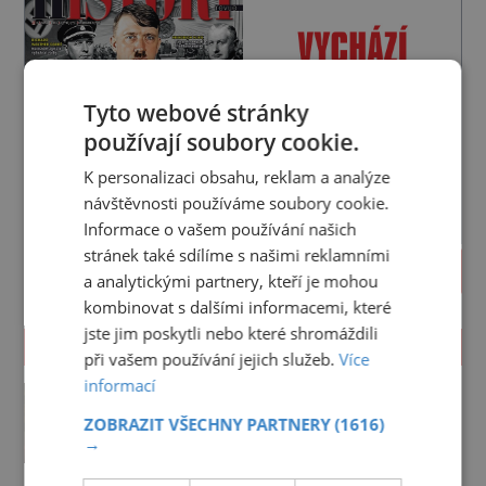
Tyto webové stránky
používají soubory cookie.
K personalizaci obsahu, reklam a analýze
návštěvnosti používáme soubory cookie.
Informace o vašem používání našich
stránek také sdílíme s našimi reklamními
PROLISTOVAT
a analytickými partnery, kteří je mohou
kombinovat s dalšími informacemi, které
jste jim poskytli nebo které shromáždili
ZAJÍMAVOSTI
při vašem používání jejich služeb.
Více
informací
Okradl Bavor lucemburskou
princeznu?
ZOBRAZIT VŠECHNY PARTNERY
(1616)
→
Z Itálie nepřicházejí dobré zprávy.
Jan Lucemburský by se nejraději