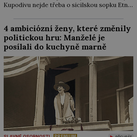
Kupodivu nejde třeba o sicilskou sopku Etnu,
ale o pražské Staroměstské náměstí. Na jaře
1570 zde císař Maxmilián II. pořádá velkolepé
4 ambiciózní ženy, které změnily
slavnosti, při kterých Pražané vůbec poprvé
politickou hru: Manželé je
spatří také živého slona […]
posílali do kuchyně marně
PREMIUM
SLAVNÉ OSOBNOSTI
PŘEHRÁT