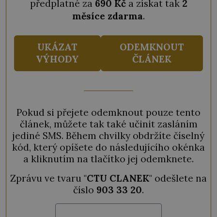
předplatné za
690 Kč
a získat tak
2
měsíce zdarma
.
UKÁZAT
ODEMKNOUT
VÝHODY
ČLÁNEK
Pokud si přejete odemknout pouze tento
článek, můžete tak také učinit zasláním
jediné SMS. Během chvilky obdržíte číselný
kód, který opíšete do následujícího okénka
a kliknutím na tlačítko jej odemknete.
Zprávu ve tvaru "
CTU CLANEK
" odešlete na
číslo
903 33 20
.