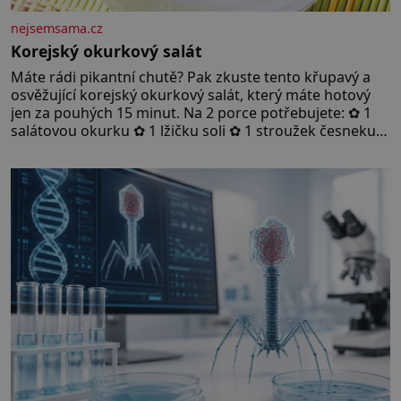
nejsemsama.cz
Korejský okurkový salát
Máte rádi pikantní chutě? Pak zkuste tento křupavý a
osvěžující korejský okurkový salát, který máte hotový
jen za pouhých 15 minut. Na 2 porce potřebujete: ✿ 1
salátovou okurku ✿ 1 lžičku soli ✿ 1 stroužek česneku
✿ 1 lžíci sójové omáčky ✿ 1 lžíci rýžového octa ✿ 1 lžičku
sezamového oleje ✿ 1 lžičku chilli ✿ 1 lžičku cukru ✿ 1
jarní cibulku ✿ 1 lžíci sezamových semínek