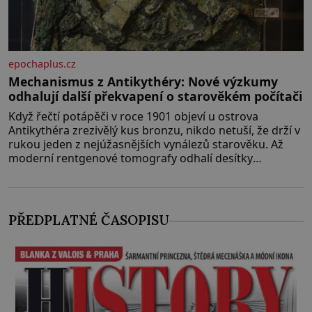
epochaplus.cz
Mechanismus z Antikythéry: Nové výzkumy
odhalují další překvapení o starověkém počítači
Když řečtí potápěči v roce 1901 objeví u ostrova
Antikythéra zrezivělý kus bronzu, nikdo netuší, že drží v
rukou jeden z nejúžasnějších vynálezů starověku. Až
moderní rentgenové tomografy odhalí desítky
ozubených kol ukrytých uvnitř. Mechanismus z
Antikythéry je dnes považován za nejstarší známý
analogový počítač na světě. Přesto ani po více než sto
letech výzkumu
PŘEDPLATNÉ ČASOPISU