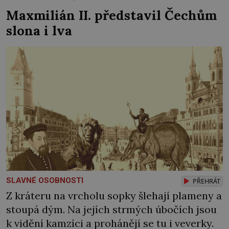
Maxmilián II. představil Čechům
slona i lva
SLAVNÉ OSOBNOSTI
PŘEHRÁT
Z kráteru na vrcholu sopky šlehají plameny a
stoupá dým. Na jejích strmých úbočích jsou
k vidění kamzíci a prohánějí se tu i veverky.