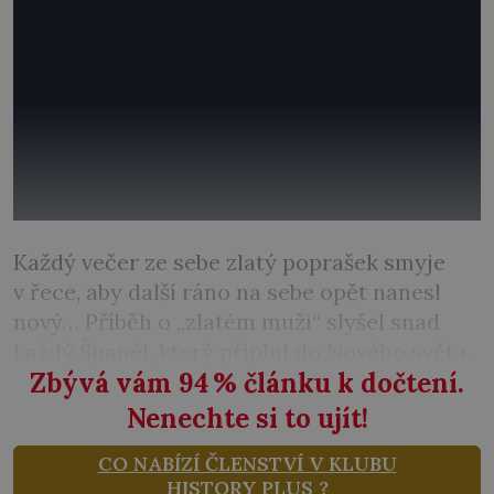
Každý večer ze sebe zlatý poprašek smyje
v řece, aby další ráno na sebe opět nanesl
nový… Příběh o „zlatém muži“ slyšel snad
každý Španěl, který připlul do Nového světa.
Zbývá vám 94
%
článku k dočtení.
Nenechte si to ujít!
CO NABÍZÍ ČLENSTVÍ V KLUBU
HISTORY PLUS ?