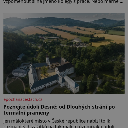
vzpomenout si na jméno kolegy z práce. Nebo marně v
paměti lovíte název knížky, kterou jste nedávno přečetli.
Je to opravdu tak, s věkem jako kdyby se paměť
rozhodla stávkovat. Cvičte
epochanacestach.cz
Poznejte údolí Desné: od Dlouhých strání po
termální prameny
Jen málokteré místo v České republice nabízí tolik
rozmanitých zážitků na tak malém území jako údolí