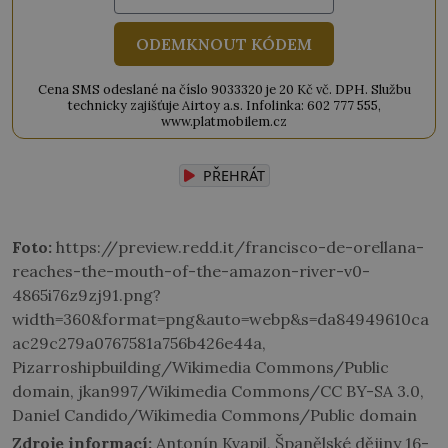
ODEMKNOUT KÓDEM
Cena SMS odeslané na číslo 9033320 je 20 Kč vč. DPH. Službu
technicky zajišťuje Airtoy a.s. Infolinka: 602 777 555,
www.platmobilem.cz
PŘEHRÁT
Foto:
https://preview.redd.it/francisco-de-orellana-
reaches-the-mouth-of-the-amazon-river-v0-
4865i76z9zj91.png?
width=360&format=png&auto=webp&s=da84949610ca
ac29c279a0767581a756b426e44a,
Pizarroshipbuilding/Wikimedia Commons/Public
domain, jkan997/Wikimedia Commons/CC BY-SA 3.0,
Daniel Candido/Wikimedia Commons/Public domain
Zdroje informací:
Antonín Kvapil, Španělské dějiny 16-