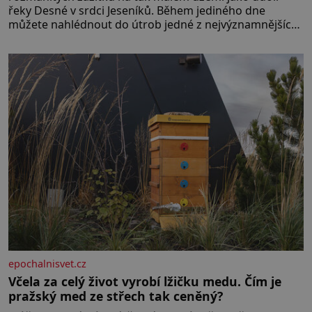
řeky Desné v srdci Jeseníků. Během jediného dne
můžete nahlédnout do útrob jedné z nejvýznamnějších
vodních elektráren v Evropě, vydat se na horské
hřebeny, projet se na koloběžce a den zakončit
poznáváním památek ve Velkých Losinách nebo v
termálním
epochalnisvet.cz
Včela za celý život vyrobí lžičku medu. Čím je
pražský med ze střech tak ceněný?