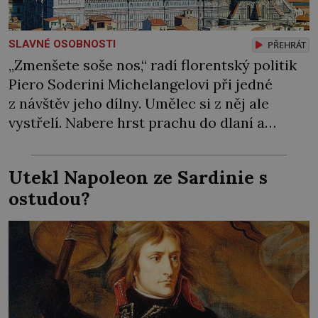
SLAVNÉ OSOBNOSTI
PŘEHRÁT
„Zmenšete soše nos,“ radí florentský politik
Piero Soderini Michelangelovi při jedné
z návštěv jeho dílny. Umělec si z něj ale
vystřelí. Nabere hrst prachu do dlaní a
předstírá, že jedinou ranou dláta opravdu
kus nosu odsekl. Přitom se svého díla ve
Utekl Napoleon ze Sardinie s
skutečnosti ani nedotkne. Mluvit do práce si
ostudou?
nenechá – od nikoho! Hrdí Florenťané touží
[…]