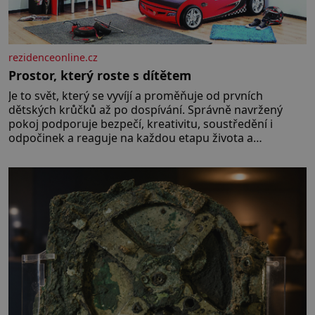
rezidenceonline.cz
Prostor, který roste s dítětem
Je to svět, který se vyvíjí a proměňuje od prvních
dětských krůčků až po dospívání. Správně navržený
pokoj podporuje bezpečí, kreativitu, soustředění i
odpočinek a reaguje na každou etapu života a
specifické potřeby dítěte. Pro nejmenší je klíčová
jednoduchost, měkkost a bezpečí, proto by pokoj
miminka měl působit především klidně a útulně.
Předškolní věk je