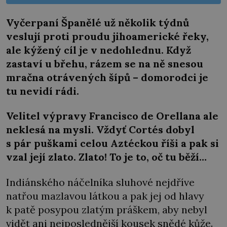
Vyčerpaní Španělé už několik týdnů
veslují proti proudu jihoamerické řeky,
ale kýžený cíl je v nedohlednu. Když
zastaví u břehu, rázem se na ně snesou
mračna otrávených šípů – domorodci je
tu nevidí rádi.
Velitel výpravy Francisco de Orellana ale
neklesá na mysli. Vždyť Cortés dobyl
s pár puškami celou Aztéckou říši a pak si
vzal její zlato. Zlato! To je to, oč tu běží…
Indiánského náčelníka sluhové nejdříve
natřou mazlavou látkou a pak jej od hlavy
k patě posypou zlatým práškem, aby nebyl
vidět ani nejposlednější kousek snědé kůže.