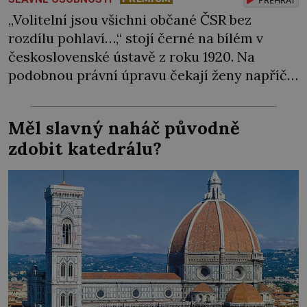
„Volitelní jsou všichni občané ČSR bez
rozdílu pohlaví…,“ stojí černé na bílém v
československé ústavě z roku 1920. Na
podobnou právní úpravu čekají ženy napříč
celým světem dlouhá léta a často za ni
bojují… Politikaření bylo po dlouhá staletí
Měl slavný naháč původně
výsadou mužů. Samozřejmě, že se v průběhu
zdobit katedrálu?
dějin čas od času objevila nějaká velká
panovnice, ale daly […]