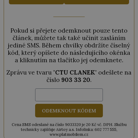
Pokud si přejete odemknout pouze tento
článek, můžete tak také učinit zasláním
jediné SMS. Během chvilky obdržíte číselný
kód, který opíšete do následujícího okénka
a kliknutím na tlačítko jej odemknete.
Zprávu ve tvaru "
CTU CLANEK
" odešlete na
číslo
903 33 20
.
ODEMKNOUT KÓDEM
Cena SMS odeslané na číslo 9033320 je 20 Kč vč. DPH. Službu
technicky zajišťuje Airtoy a.s. Infolinka: 602 777 555,
www.platmobilem.cz