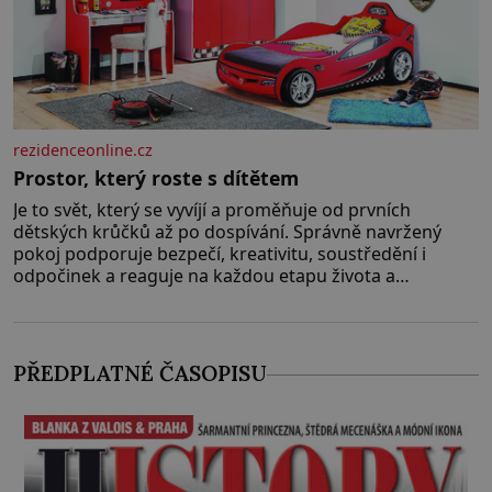
rezidenceonline.cz
Prostor, který roste s dítětem
Je to svět, který se vyvíjí a proměňuje od prvních
dětských krůčků až po dospívání. Správně navržený
pokoj podporuje bezpečí, kreativitu, soustředění i
odpočinek a reaguje na každou etapu života a
specifické potřeby dítěte. Pro nejmenší je klíčová
jednoduchost, měkkost a bezpečí, proto by pokoj
miminka měl působit především klidně a útulně.
Předškolní věk je
PŘEDPLATNÉ ČASOPISU