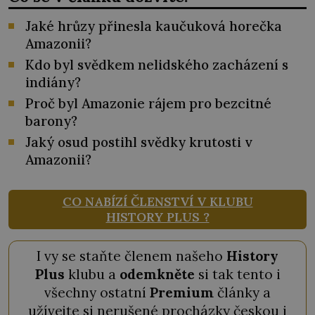
Jaké hrůzy přinesla kaučuková horečka
Amazonii?
Kdo byl svědkem nelidského zacházení s
indiány?
Proč byl Amazonie rájem pro bezcitné
barony?
Jaký osud postihl svědky krutosti v
Amazonii?
CO NABÍZÍ ČLENSTVÍ V KLUBU
HISTORY PLUS ?
I vy se staňte členem našeho
History
Plus
klubu a
odemkněte
si tak tento i
všechny ostatní
Premium
články a
užívejte si nerušené procházky českou i