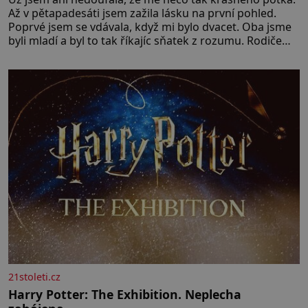
Až v pětapadesáti jsem zažila lásku na první pohled.
Poprvé jsem se vdávala, když mi bylo dvacet. Oba jsme
byli mladí a byl to tak říkajíc sňatek z rozumu. Rodiče
nás dali dohromady, Toník byl dobře zaopatřený mladý
muž. Manželství nám oběma moc nesvědčilo, brzy jsme
zjistili, že
21stoleti.cz
Harry Potter: The Exhibition. Neplecha