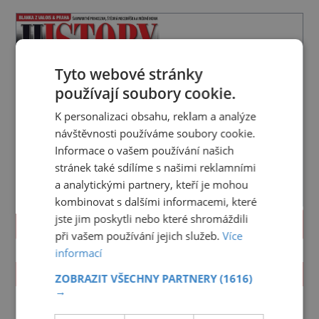
Tyto webové stránky
používají soubory cookie.
K personalizaci obsahu, reklam a analýze
návštěvnosti používáme soubory cookie.
Informace o vašem používání našich
stránek také sdílíme s našimi reklamními
a analytickými partnery, kteří je mohou
kombinovat s dalšími informacemi, které
jste jim poskytli nebo které shromáždili
PROLISTOVAT
při vašem používání jejich služeb.
Více
informací
ZAJÍMAVOSTI
ZOBRAZIT VŠECHNY PARTNERY
(1616)
→
Bránili sever Evropy
muslimští Lipkové?