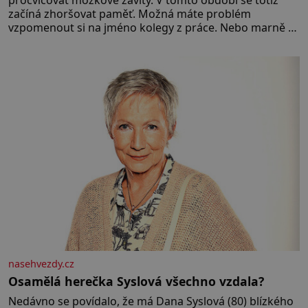
procvičovat mozkové závity. V tomto období se totiž
začíná zhoršovat paměť. Možná máte problém
vzpomenout si na jméno kolegy z práce. Nebo marně v
paměti lovíte název knížky, kterou jste nedávno přečetli.
Je to opravdu tak, s věkem jako kdyby se paměť
rozhodla stávkovat. Cvičte
nasehvezdy.cz
Osamělá herečka Syslová všechno vzdala?
Nedávno se povídalo, že má Dana Syslová (80) blízkého