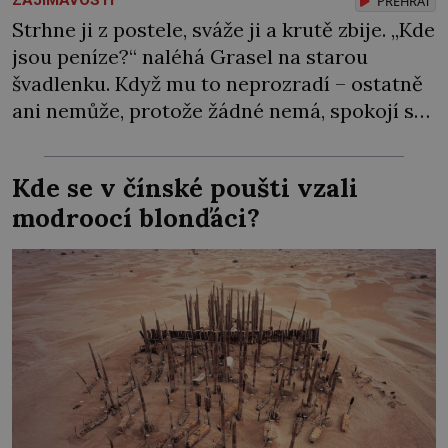
ZAJÍMAVOSTI
PŘEHRÁT
Strhne ji z postele, sváže ji a krutě zbije. „Kde
jsou peníze?“ naléhá Grasel na starou
švadlenku. Když mu to neprozradí – ostatně
ani nemůže, protože žádné nemá, spokojí se
lupič s několika měďáky a štůčky látky.
Zraněná žena pár dní nato umírá. Je to muž
Kde se v čínské poušti vzali
nebývale krutý. Jeho činy budí hrůzu ještě
modroocí blonďáci?
dlouho po jeho smrti […]