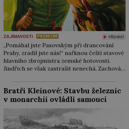
PREMIUM
ZAJÍMAVOSTI
PŘEHRÁT
„Pomáhal jste Pasovským při drancování
Prahy, zradil jste nás!“ nařknou čeští stavové
hlavního zbrojmistra zemské hotovosti.
Jindřich se však zastrašit nenechá. Zachová
chladnou hlavu a trestu unikne. Nicméně
cejchu zrádce se už nezbaví… Tři roky
Bratři Kleinové: Stavbu železnic
stačily! Škola pro něj není. Jindřich Michal
v monarchii ovládli samouci
Hýzrle z Chodů (1575–1665) se v ní nudí. 10letý
chlapec chce procestovat […]