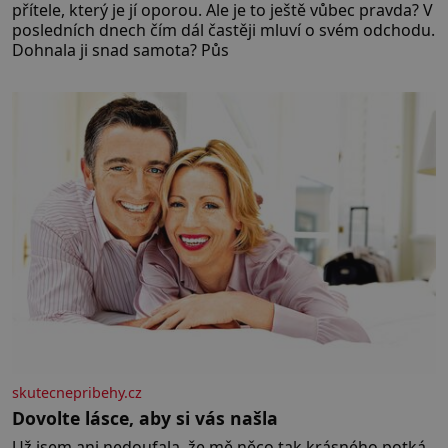
přítele, který je jí oporou. Ale je to ještě vůbec pravda? V
posledních dnech čím dál častěji mluví o svém odchodu.
Dohnala ji snad samota? Půs
skutecnepribehy.cz
Dovolte lásce, aby si vás našla
Už jsem ani nedoufala, že mě něco tak krásného potká.