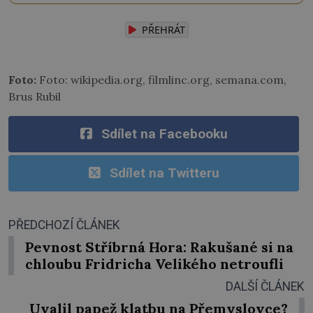
PŘEHRÁT
Foto:
Foto: wikipedia.org, filmlinc.org, semana.com,
Brus Rubil
Sdílet na Facebooku
Sdílet na Twitteru
PŘEDCHOZÍ ČLÁNEK
Pevnost Stříbrná Hora: Rakušané si na
chloubu Fridricha Velikého netroufli
DALŠÍ ČLÁNEK
Uvalil papež klatbu na Přemyslovce?