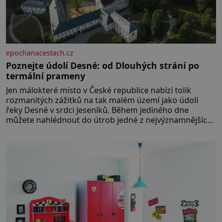
epochanacestach.cz
Poznejte údolí Desné: od Dlouhých strání po
termální prameny
Jen málokteré místo v České republice nabízí tolik
rozmanitých zážitků na tak malém území jako údolí
řeky Desné v srdci Jeseníků. Během jediného dne
můžete nahlédnout do útrob jedné z nejvýznamnějších
vodních elektráren v Evropě, vydat se na horské
hřebeny, projet se na koloběžce a den zakončit
poznáváním památek ve Velkých Losinách nebo v
termálním