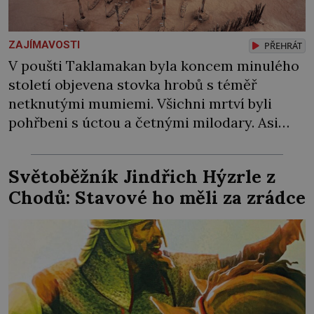
ZAJÍMAVOSTI
PŘEHRÁT
V poušti Taklamakan byla koncem minulého
století objevena stovka hrobů s téměř
netknutými mumiemi. Všichni mrtví byli
pohřbeni s úctou a četnými milodary. Asi
nejvíc přitom vědce zaujal hrob tříměsíčního
chlapečka s modrou filcovou čapkou, z níž se
Světoběžník Jindřich Hýzrle z
draly blonďaté vlásky. Fakt, že jsou těla
Chodů: Stavové ho měli za zrádce
dávných lidí nesmírně dobře zachovalá,
přičítají odborníci zdejším klimatickým
podmínkám. Sucho, prosolené písky a
extrémně […]