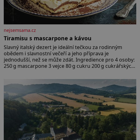
nejsemsama.cz
Tiramisu s mascarpone a kávou
Slavný italský dezert je ideální tečkou za rodinným
obědem i slavnostní večeří a jeho příprava je
jednodušší, než se může zdát. Ingredience pro 4 osoby:
250 g mascarpone 3 vejce 80 g cukru 200 g cukrářských
piškotů 250 ml silné kávy 2 lžíce amaretta kakao na
posypání Postup: Oddělte žloutky od bílků. Žloutky
vyšlehejte s cukrem do světlé pěny a postupně do nich
vmíchejte mascarpone, aby vznikl hladký