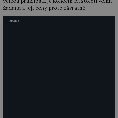
velkou pružností, je koncem 19. století velmi
žádaná a její ceny proto závratné.
Reklama