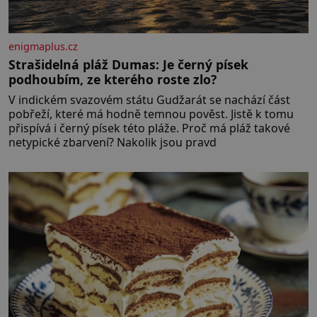
enigmaplus.cz
Strašidelná pláž Dumas: Je černý písek
podhoubím, ze kterého roste zlo?
V indickém svazovém státu Gudžarát se nachází část
pobřeží, které má hodně temnou pověst. Jistě k tomu
přispívá i černý písek této pláže. Proč má pláž takové
netypické zbarvení? Nakolik jsou pravd