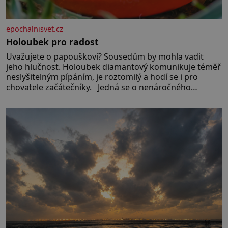
epochalnisvet.cz
Holoubek pro radost
Uvažujete o papouškovi? Sousedům by mohla vadit
jeho hlučnost. Holoubek diamantový komunikuje téměř
neslyšitelným pípáním, je roztomilý a hodí se i pro
chovatele začátečníky. Jedná se o nenáročného
klidného ptáčka, který většinu dne jen posedává. Hodně
času tráví na zemi, kde sbírá zbytky semínek Jeho
domovinou je prakticky celá Austrálie s výjimkou
pobřežní oblasti.