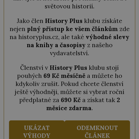
světovou historií.
Jako člen
History Plus
klubu získáte
nejen
plný přístup ke všem článkům
zde
na historyplus.cz, ale také
výhodné slevy
na knihy a časopisy
z našeho
vydavatelství.
Členství v
History Plus
klubu stojí
pouhých
69 Kč měsíčně
a můžete ho
kdykoliv zrušit. Pokud chcete členství
ještě výhodněji, můžete si vybrat roční
předplatné za
690 Kč
a získat tak
2
měsíce zdarma
.
UKÁZAT
ODEMKNOUT
VÝHODY
ČLÁNEK