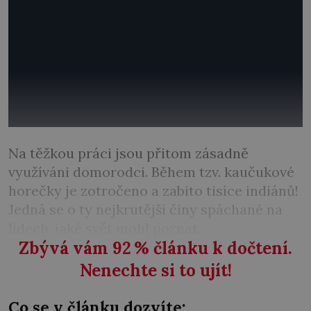
Na těžkou práci jsou přitom zásadně
využíváni domorodci. Během tzv. kaučukové
horečky je zotročeno a zabito tisíce indiánů!
Jedná se o ty nejkrutější činy spáchané na
lidech, jaké svět mohl poznat.
Zbývá vám 92
%
článku k dočtení.
Nenechte si to ujít!
Co se v článku dozvíte: