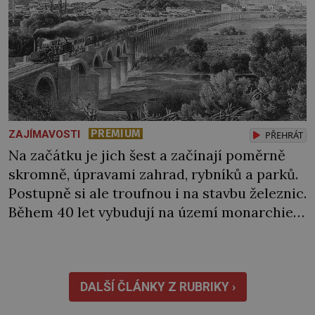
PREMIUM
ZAJÍMAVOSTI
PŘEHRÁT
Na začátku je jich šest a začínají poměrně
skromně, úpravami zahrad, rybníků a parků.
Postupně si ale troufnou i na stavbu železnic.
Během 40 let vybudují na území monarchie
třetinu všech tratí, tedy asi 3500 kilometrů!
Ohromně na tom zbohatnou… Podnikavého
ducha zdědí bratři Kleinové po otci
Johannovi (1756–1835), který má malý statek
DALŠÍ ČLÁNKY Z RUBRIKY ›
na Jesenicku […]