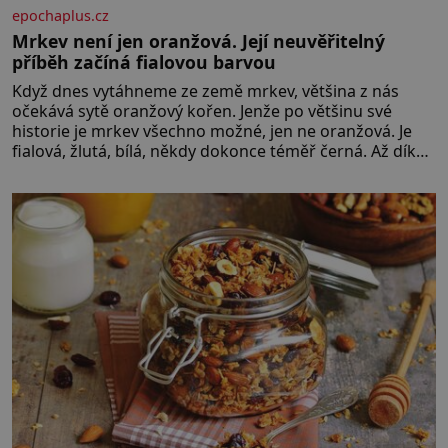
epochaplus.cz
Mrkev není jen oranžová. Její neuvěřitelný
příběh začíná fialovou barvou
Když dnes vytáhneme ze země mrkev, většina z nás
očekává sytě oranžový kořen. Jenže po většinu své
historie je mrkev všechno možné, jen ne oranžová. Je
fialová, žlutá, bílá, někdy dokonce téměř černá. Až díky
stovkám let pečlivého šlechtění se z ní stává zelenina,
bez které si českou zahradu ani nedokážeme
představit. Její příběh je