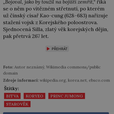
„Bojoval, jako by toužil na bojišti zemřít,“
říká
se o něm po vítězném střetnutí, po kterém
už čínský císař Kao-cung (628–683) nařizuje
stažení vojsk z Korejského poloostrova.
Sjednocená Silla, zlatý věk korejských dějin,
pak přetrvá 267 let.
PŘEHRÁT
Foto:
Autor neznámý, Wikimedia commons/public
domain
Zdroje informací:
wikipedia.org, korea.net, ebsco.com
Štítky:
BITVA
KORYEO
PRINC JUMONG
STAROVĚK