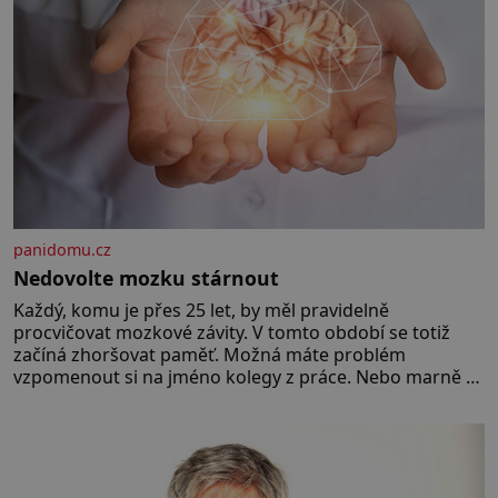
umístění ve zdejším zařízení, jsou
[…]
panidomu.cz
Nedovolte mozku stárnout
Každý, komu je přes 25 let, by měl pravidelně
procvičovat mozkové závity. V tomto období se totiž
začíná zhoršovat paměť. Možná máte problém
vzpomenout si na jméno kolegy z práce. Nebo marně v
paměti lovíte název knížky, kterou jste nedávno přečetli.
Je to opravdu tak, s věkem jako kdyby se paměť
rozhodla stávkovat. Cvičte