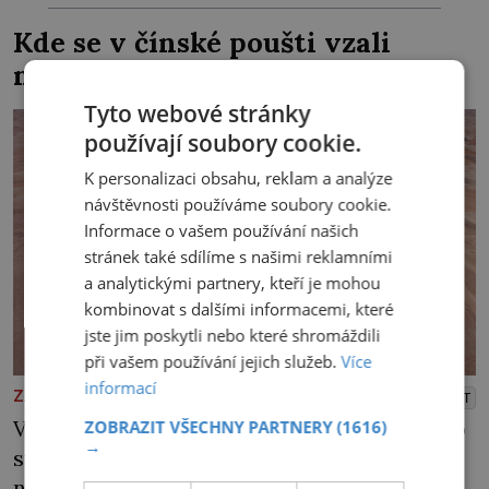
Zraněná žena pár dní nato umírá. Je to muž
Kde se v čínské poušti vzali
nebývale krutý. Jeho činy budí hrůzu ještě
modroocí blonďáci?
dlouho po jeho smrti […]
Tyto webové stránky
používají soubory cookie.
K personalizaci obsahu, reklam a analýze
návštěvnosti používáme soubory cookie.
Informace o vašem používání našich
stránek také sdílíme s našimi reklamními
a analytickými partnery, kteří je mohou
kombinovat s dalšími informacemi, které
jste jim poskytli nebo které shromáždili
při vašem používání jejich služeb.
Více
informací
ZAJÍMAVOSTI
PŘEHRÁT
V poušti Taklamakan byla koncem minulého
ZOBRAZIT VŠECHNY PARTNERY
(1616)
→
století objevena stovka hrobů s téměř
netknutými mumiemi. Všichni mrtví byli