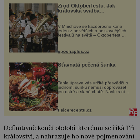
Zrod Oktoberfestu. Jak
královská svatba
odstartovala největší pivní
festival světa
V Mnichově se každoročně koná
jeden z největších a nejslavnějších
festivalů na světě – Oktoberfest.
Každý rok přiláká miliony
návštěvníků, kteří si vychutnávají
pivo, tradiční jídlo a bavorskou
epochaplus.cz
kultur...
Šťavnatá pečená šunka
Tahle úprava vás určitě přesvědčí o
jednom: šunku nemusí doprovázet
jen ostré a slané chutě. Navíc s ní
nakrmíte poměrně hodně hladových
krků. Ingredience sádlo 3 kg šunky
vcelku 3 stroužky česneku hl...
tisicereceptu.cz
Definitivně končí období, kterému se říká Tři
království, a nahrazuje ho nové pojmenování