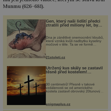
Munmu (626–681).
Gen, který naši lidští předci
ztratili před miliony let, by
mohl pomoci s léčbou
„nemoci králů“
Dna je zánětlivé onemocnění kloubů,
které vzniká kvůli nadbytku kyseliny
močové v těle. Ta se ve formě
krystalků ukládá v blízkosti kloubů,
nejčastěji přitom postihuje palce na
nohou, a způsobuje bole...
21stoleti.cz
Utržený kus skály se zastavil
těsně před kostelem!
Ochránila ho boží síla?
30 centimetrů! Přesně v takové
vzdálenosti se od amerického
kostela zastavil obrovský 20tunový
balvan, který se v květnu 2014
nečekaně odtrhl od nedaleké skály
při její demolici. Podle místních stojí
enigmaplus.cz
...