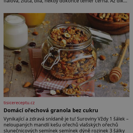
fialová, žlutá, bílá, někdy dokonce téměř černá. Až díky
stovkám let pečlivého šlechtění se z ní stává zelenina,
bez které si českou zahradu ani nedokážeme
představit. Její příběh je
tisicereceptu.cz
Domácí ořechová granola bez cukru
Vynikající a zdravá snídaně je tu! Suroviny Vždy 1 šálek –
neloupaných mandlí kešu ořechů vlašských ořechů
slunečnicových semínek semínek dýně rozinek 3 šálky