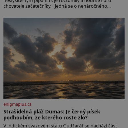
neslyšitelným pípáním, je roztomilý a hodí se i pro
chovatele začátečníky. Jedná se o nenáročného
klidného ptáčka, který většinu dne jen posedává. Hodně
času tráví na zemi, kde sbírá zbytky semínek Jeho
domovinou je prakticky celá Austrálie s výjimkou
pobřežní oblasti.
enigmaplus.cz
Strašidelná pláž Dumas: Je černý písek
podhoubím, ze kterého roste zlo?
V indickém svazovém státu Gudžarát se nachází část