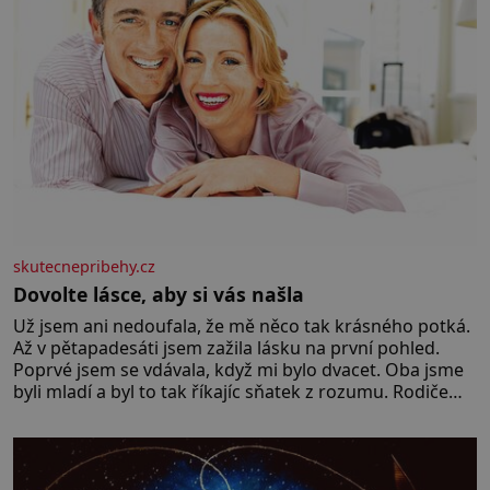
skutecnepribehy.cz
Dovolte lásce, aby si vás našla
Už jsem ani nedoufala, že mě něco tak krásného potká.
Až v pětapadesáti jsem zažila lásku na první pohled.
Poprvé jsem se vdávala, když mi bylo dvacet. Oba jsme
byli mladí a byl to tak říkajíc sňatek z rozumu. Rodiče
nás dali dohromady, Toník byl dobře zaopatřený mladý
muž. Manželství nám oběma moc nesvědčilo, brzy jsme
zjistili, že