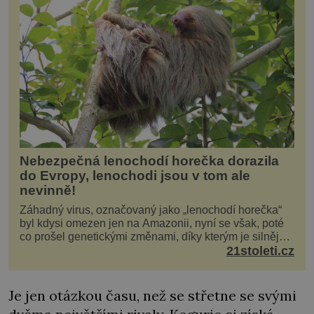
Nebezpečná lenochodí horečka dorazila
do Evropy, lenochodi jsou v tom ale
nevinně!
Záhadný virus, označovaný jako „lenochodí horečka“
byl kdysi omezen jen na Amazonii, nyní se však, poté
co prošel genetickými změnami, díky kterým je silnější,
šíří po celé Americe a první případy se objevily už i v
21stoleti.cz
Evropě. Máme se bát? Virus oropouche (čti oropuče),
jak se odborně nazývá, byl až do
Je jen otázkou času, než se střetne se svými