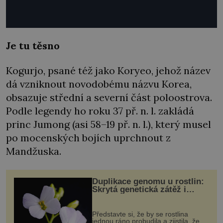
Je tu těsno
Kogurjo, psané též jako Koryeo, jehož název
dá vzniknout novodobému názvu Korea,
obsazuje střední a severní část poloostrova.
Podle legendy ho roku 37 př. n. l. zakládá
princ Jumong (asi 58–19 př. n. l.), který musel
po mocenských bojích uprchnout z
Mandžuska.
Duplikace genomu u rostlin:
Skrytá genetická zátěž i
evoluční výhoda
Představte si, že by se rostlina
jednou ráno probudila a zjistila, že