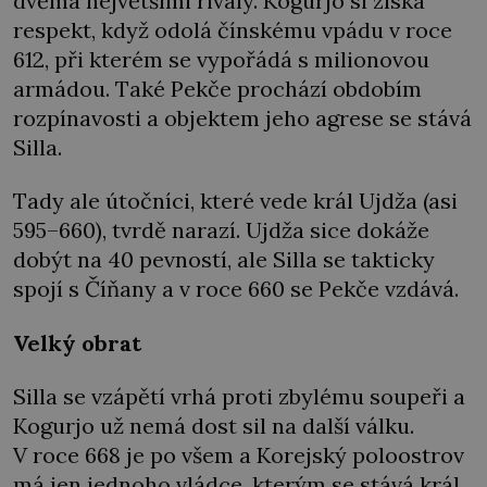
dvěma největšími rivaly. Kogurjo si získá
respekt, když odolá čínskému vpádu v roce
612, při kterém se vypořádá s milionovou
armádou. Také Pekče prochází obdobím
rozpínavosti a objektem jeho agrese se stává
Silla.
Tady ale útočníci, které vede král Ujdža (asi
595–660), tvrdě narazí. Ujdža sice dokáže
dobýt na 40 pevností, ale Silla se takticky
spojí s Číňany a v roce 660 se Pekče vzdává.
Velký obrat
Silla se vzápětí vrhá proti zbylému soupeři a
Kogurjo už nemá dost sil na další válku.
V roce 668 je po všem a Korejský poloostrov
má jen jednoho vládce, kterým se stává král