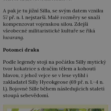
A pak je tu jižní Silla, se svým datem vzniku
57 př. n. l. nejstarší. Malé rozměry se snaží
kompenzovat vojenskou silou. Zdejší
všeobecné militaristické kultuře se říká
hwarang
.
Potomci draka
Podle legendy stojí na počátku Silly mytický
tvor kokatrice s dračím tělem a kohoutí
hlavou, z jehož vejce se v lese vylíhl i
zakladatel Silly Hyeokgeose (69 př. n. l.–4 n.
l.). Bojovné Sille během následujících staletí
stoupá sebevědomí.