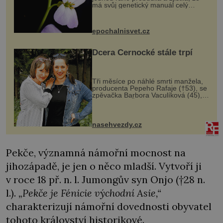
má svůj genetický manuál celý
dvakrát. Přesně to se občas v
přírodě stane – a podle nového
výzkumu to může být pro druhy
epochalnisvet.cz
vstupenka...
Dcera Černocké stále trpí
Tři měsíce po náhlé smrti manžela,
producenta Pepeho Rafaje (†53), se
zpěvačka Barbora Vaculíková (45),
dcera Petry Černocké (75), poprvé
ozvala veřejnosti. Na sociální síti
sdílela, že se snaží fung...
nasehvezdy.cz
Pekče, významná námořní mocnost na
jihozápadě, je jen o něco mladší. Vytvoří ji
v roce 18 př. n. l. Jumongův syn Onjo (†28 n.
l.).
„Pekče je Fénicie východní Asie,“
charakterizují námořní dovednosti obyvatel
tohoto království historikové.