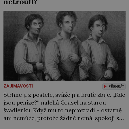
netroufl?
ZAJÍMAVOSTI
PŘEHRÁT
Strhne ji z postele, sváže ji a krutě zbije. „Kde
jsou peníze?“ naléhá Grasel na starou
švadlenku. Když mu to neprozradí – ostatně
ani nemůže, protože žádné nemá, spokojí se
lupič s několika měďáky a štůčky látky.