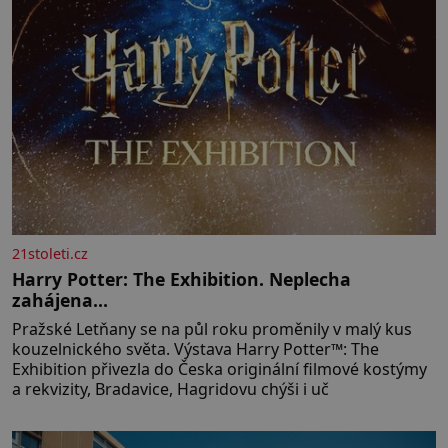
21stoleti.cz
Harry Potter: The Exhibition. Neplecha
zahájena…
Pražské Letňany se na půl roku proměnily v malý kus
kouzelnického světa. Výstava Harry Potter™: The
Exhibition přivezla do Česka originální filmové kostýmy
a rekvizity, Bradavice, Hagridovu chýši i uč