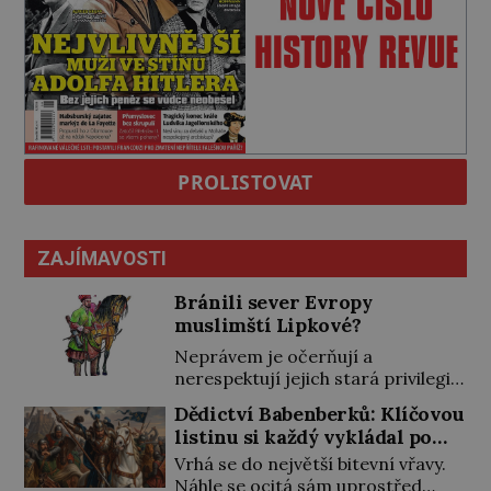
PROLISTOVAT
ZAJÍMAVOSTI
Bránili sever Evropy
muslimští Lipkové?
Neprávem je očerňují a
nerespektují jejich stará privilegia.
A hlavně jim přestali vyplácet
Dědictví Babenberků: Klíčovou
dohodnutý žold! Lipkové proti
listinu si každý vykládal po
těmto „podrazům“ hlasitě
svém
Vrhá se do největší bitevní vřavy.
protestují, jenže spravedlnosti
Náhle se ocitá sám uprostřed
nedosáhnou. Proto se rozhodnou