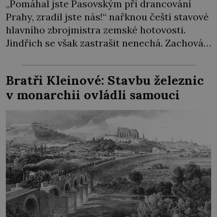
„Pomáhal jste Pasovským při drancování
Prahy, zradil jste nás!“ nařknou čeští stavové
hlavního zbrojmistra zemské hotovosti.
Jindřich se však zastrašit nenechá. Zachová
chladnou hlavu a trestu unikne. Nicméně
cejchu zrádce se už nezbaví… Tři roky
Bratři Kleinové: Stavbu železnic
stačily! Škola pro něj není. Jindřich Michal
v monarchii ovládli samouci
Hýzrle z Chodů (1575–1665) se v ní nudí. 10letý
chlapec chce procestovat […]