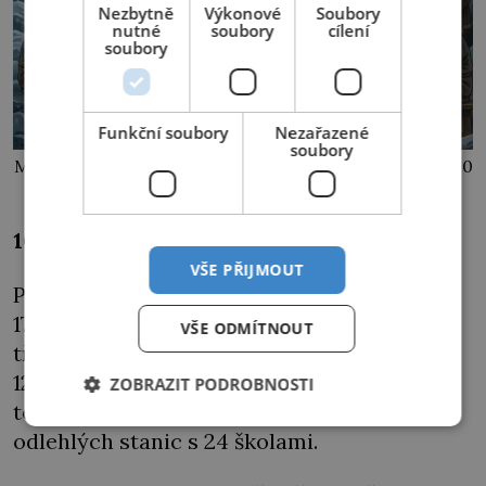
Nezbytně
Výkonové
Soubory
nutné
soubory
cílení
soubory
Funkční soubory
Nezařazené
soubory
Moravští bratři dokázali přivést ke křesťanství téměř 10
000 Inuitů.
10 000 pokřtěných
VŠE PŘIJMOUT
Počty pokřtěných Gróňanů stoupají. V roce
1782 se zde už Moravané mohou pochlubit
VŠE ODMÍTNOUT
třemi misijními stanicemi, v nichž působí
1222 členů. Na konci následujícího století je
ZOBRAZIT PODROBNOSTI
to šest hlavních stanic s devíti školami a 28
odlehlých stanic s 24 školami.