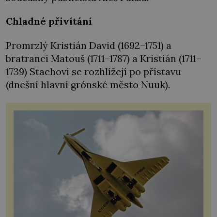
Chladné přivítání
Promrzlý Kristián David (1692–1751) a
bratranci Matouš (1711–1787) a Kristián (1711–
1739) Stachovi se rozhlížejí po přístavu
(dnešní hlavní grónské město Nuuk).