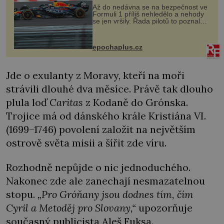
Až do nedávna se na bezpečnost ve
Formuli 1 příliš nehledělo a nehody
se jen vršily. Řada pilotů to poznala
na vlastní kůži, často s trvalými
následky nebo bohužel i ztrátou
života. Dnes nepochopiteln...
epochaplus.cz
Jde o exulanty z Moravy, kteří na moři
strávili dlouhé dva měsíce. Právě tak dlouho
plula loď
Caritas
z Kodaně do Grónska.
Trojice má od dánského krále Kristiána VI.
(1699–1746) povolení založit na největším
ostrově světa misii a šířit zde víru.
Rozhodně nepůjde o nic jednoduchého.
Nakonec zde ale zanechají nesmazatelnou
stopu.
„
Pro Gróňany jsou dodnes tím, čím
Cyril a Metoděj pro Slovany,
“
upozorňuje
současný publicista Aleš Fuksa.