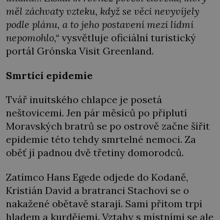
měl záchvaty vzteku, když se věci nevyvíjely
podle plánu, a to jeho postavení mezi lidmi
nepomohlo,
“
vysvětluje oficiální turistický
portál Grónska Visit Greenland.
Smrtící epidemie
Tvář inuitského chlapce je posetá
neštovicemi. Jen pár měsíců po připlutí
Moravských bratrů se po ostrově začne šířit
epidemie této tehdy smrtelné nemoci. Za
oběť jí padnou dvě třetiny domorodců.
Zatímco Hans Egede odjede do Kodaně,
Kristián David a bratranci Stachovi se o
nakažené obětavě starají. Sami přitom trpí
hladem a kurdějemi. Vztahy s místními se ale