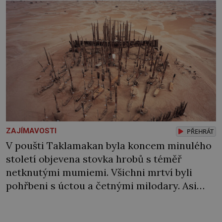
ZAJÍMAVOSTI
PŘEHRÁT
V poušti Taklamakan byla koncem minulého
století objevena stovka hrobů s téměř
netknutými mumiemi. Všichni mrtví byli
pohřbeni s úctou a četnými milodary. Asi
nejvíc přitom vědce zaujal hrob tříměsíčního
chlapečka s modrou filcovou čapkou, z níž se