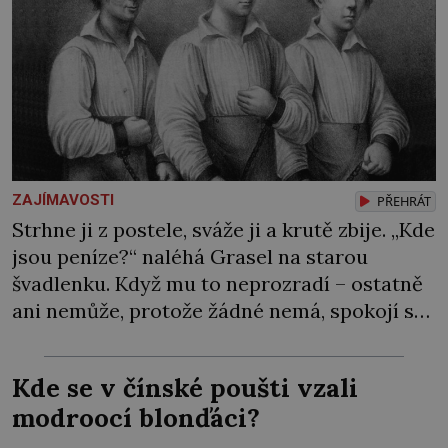
ZAJÍMAVOSTI
PŘEHRÁT
Strhne ji z postele, sváže ji a krutě zbije. „Kde
jsou peníze?“ naléhá Grasel na starou
švadlenku. Když mu to neprozradí – ostatně
ani nemůže, protože žádné nemá, spokojí se
lupič s několika měďáky a štůčky látky.
Zraněná žena pár dní nato umírá. Je to muž
Kde se v čínské poušti vzali
nebývale krutý. Jeho činy budí hrůzu ještě
modroocí blonďáci?
dlouho po jeho smrti […]