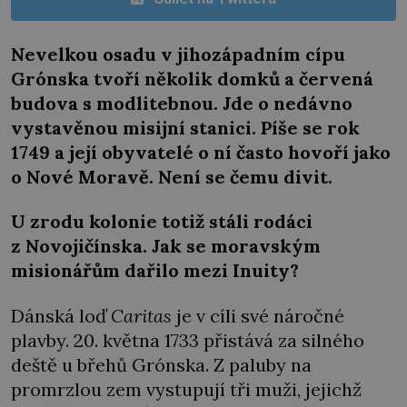
Nevelkou osadu v jihozápadním cípu
Grónska tvoří několik domků a červená
budova s modlitebnou. Jde o nedávno
vystavěnou misijní stanici. Píše se rok
1749 a její obyvatelé o ní často hovoří jako
o Nové Moravě. Není se čemu divit.
U zrodu kolonie totiž stáli rodáci
z Novojičínska. Jak se moravským
misionářům dařilo mezi Inuity?
Dánská loď
Caritas
je v cíli své náročné
plavby. 20. května 1733 přistává za silného
deště u břehů Grónska. Z paluby na
promrzlou zem vystupují tři muži, jejichž