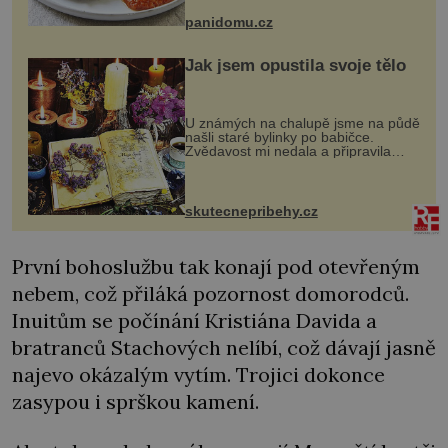
bývalé Jugoslávii, lze ji vi...
panidomu.cz
Jak jsem opustila svoje tělo
U známých na chalupě jsme na půdě
našli staré bylinky po babičce.
Zvědavost mi nedala a připravila
jsem si z nich lektvar… Zimní pobyt
na chalupě se pro mě vlastní vinou
změnil v děsivý zážitek, na kt...
skutecnepribehy.cz
První bohoslužbu tak konají pod otevřeným
nebem, což přiláká pozornost domorodců.
Inuitům se počínání Kristiána Davida a
bratranců Stachových nelíbí, což dávají jasně
najevo okázalým vytím. Trojici dokonce
zasypou i sprškou kamení.