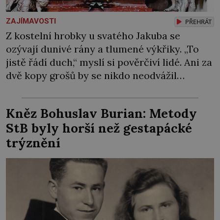
ZAJÍMAVOSTI
PŘEHRÁT
Z kostelní hrobky u svatého Jakuba se
ozývají dunivé rány a tlumené výkřiky. „To
jistě řádí duch,“ myslí si pověrčiví lidé. Ani za
dvě kopy grošů by se nikdo neodvážil
podzemní hrobku otevřít a její poklop tak
raději jen skrápí svěcenou vodou. Za několik
Kněz Bohuslav Burian: Metody
dní divné burácení skutečně ustane. Když o
StB byly horší než gestapácké
mnoho let později hrobku […]
trýznění