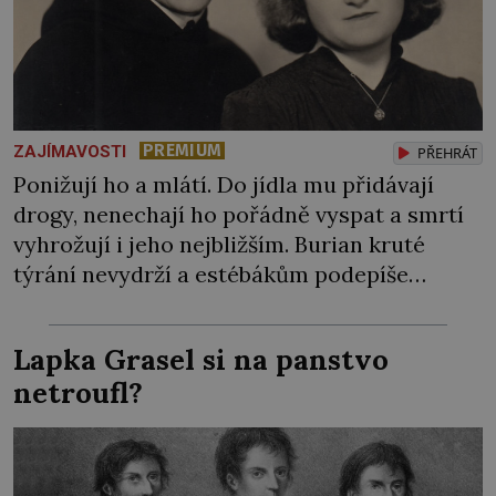
PREMIUM
ZAJÍMAVOSTI
PŘEHRÁT
Ponižují ho a mlátí. Do jídla mu přidávají
drogy, nenechají ho pořádně vyspat a smrtí
vyhrožují i jeho nejbližším. Burian kruté
týrání nevydrží a estébákům podepíše
všechno, co po něm chtějí. Svým podpisem
jim potvrdí také to, že na něj během výslechů
Lapka Grasel si na panstvo
nikdo nevyvíjel fyzický ani psychický nátlak.
netroufl?
Syn brněnského řezníka chce být knězem a
[…]