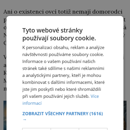
Ani o existenci ovcí totiž nemají domorodci
potuchy, a proto bratři začnou raději hovořit
o
„tulením mláděti“
. Misijní stanice, jíž se říká
Tyto webové stránky
Nová Morava nebo Neu-Herrnhut, tedy Nový
používají soubory cookie.
Ochranov, se přitom utěšeně rozrůstá.
K personalizaci obsahu, reklam a analýze
návštěvnosti používáme soubory cookie.
V letech 1747–1749 v ní přibývají nová stavení
Informace o vašem používání našich
a červený sborový dům s modlitebnou.
stránek také sdílíme s našimi reklamními
Kristián David, přezdívaný „moravský
a analytickými partnery, kteří je mohou
Mojžíš“, ho vysvětí v přítomnosti 300
kombinovat s dalšími informacemi, které
místních obyvatel.
jste jim poskytli nebo které shromáždili
při vašem používání jejich služeb.
Více
informací
ZOBRAZIT VŠECHNY PARTNERY
(1616)
→