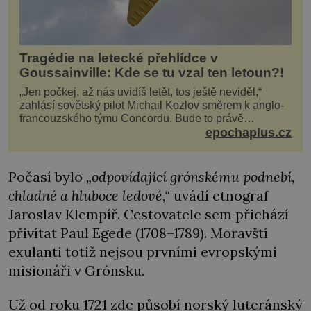
Tragédie na letecké přehlídce v
Goussainville: Kde se tu vzal ten letoun?!
„Jen počkej, až nás uvidíš letět, tos ještě neviděl,“
zahlásí sovětský pilot Michail Kozlov směrem k anglo-
francouzského týmu Concordu. Bude to právě
konkurenční boj, co bude stát za smrtí celé 6členné
epochaplus.cz
posádky Tupoleva Tu-144, zničením několika domů,
usmrcením 8 lidí na zemi (z toho 3 dětí) a 60 váž
Počasí bylo
„
odpovídající grónskému podnebí,
chladné a hluboce ledové
,“
uvádí etnograf
Jaroslav Klempíř. Cestovatele sem přichází
přivítat Paul Egede (1708–1789). Moravští
exulanti totiž nejsou prvními evropskými
misionáři v Grónsku.
Už od roku 1721 zde působí norský luteránský