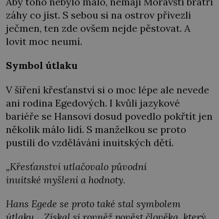
Aby toho nebylo málo, nemají Moravští bratři
záhy co jíst. S sebou si na ostrov přivezli
ječmen, ten zde ovšem nejde pěstovat. A
lovit moc neumí.
Symbol útlaku
V šíření křesťanství si o moc lépe ale nevede
ani rodina Egedových. I kvůli jazykové
bariéře se Hansovi dosud povedlo pokřtít jen
několik málo lidí. S manželkou se proto
pustili do vzdělávání inuitských dětí.
„
Křesťanství utlačovalo původní
inuitské myšlení a hodnoty.
Hans Egede se proto také stal symbolem
útlaku… Získal si rovněž pověst člověka, který