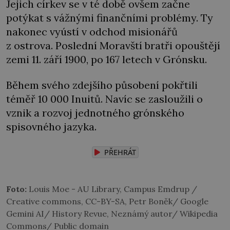
Jejich církev se v té době ovšem začne
potýkat s vážnými finančními problémy. Ty
nakonec vyústí v odchod misionářů
z ostrova. Poslední Moravští bratři opouštějí
zemi 11. září 1900, po 167 letech v Grónsku.
Během svého zdejšího působení pokřtili
téměř 10 000 Inuitů. Navíc se zasloužili o
vznik a rozvoj jednotného grónského
spisovného jazyka.
PŘEHRÁT
Foto:
Louis Moe - AU Library, Campus Emdrup /
Creative commons, CC-BY-SA, Petr Boněk/ Google
Gemini AI/ History Revue, Neznámý autor/ Wikipedia
Commons/ Public domain