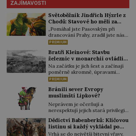
ZAJÍMAVOSTI
Světoběžník Jindřich Hýzrle z
Chodů: Stavové ho měli za
zrádce
„Pomáhal jste Pasovským při
drancování Prahy, zradil jste nás!“
nařknou čeští stavové hlavního
PREMIUM
zbrojmistra zemské hotovosti.
Bratři Kleinové: Stavbu
Jindřich se však zastrašit nenechá.
železnic v monarchii ovládli
Zachová chladnou hlavu a trestu
samouci
unikne. Nicméně cejchu zrádce se
Na začátku je jich šest a začínají
už nezbaví… Tři roky stačily! Škola
poměrně skromně, úpravami
pro něj není. Jindřich Michal
zahrad, rybníků a parků. Postupně
PREMIUM
Hýzrle z Chodů (1575–1665) se v ní
si ale troufnou i na stavbu železnic.
Bránili sever Evropy
nudí. 10letý chlapec chce
Během 40 let vybudují na území
muslimští Lipkové?
procestovat […]
monarchie třetinu všech tratí,
tedy asi 3500 kilometrů! Ohromně
Neprávem je očerňují a
na tom zbohatnou… Podnikavého
nerespektují jejich stará privilegia.
ducha zdědí bratři Kleinové po
A hlavně jim přestali vyplácet
Dědictví Babenberků: Klíčovou
otci Johannovi (1756–1835), který
dohodnutý žold! Lipkové proti
listinu si každý vykládal po
má malý statek na Jesenicku […]
těmto „podrazům“ hlasitě
svém
Vrhá se do největší bitevní vřavy.
protestují, jenže spravedlnosti