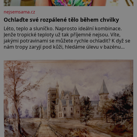
nejsemsama.cz
Ochlaďte své rozpálené tělo během chvilky
Léto, teplo a sluníčko. Naprosto ideální kombinace.
Jenže tropické teploty už tak příjemné nejsou. Víte,
jakými potravinami se můžete rychle ochladit? K dyž se
nám tropy zaryjí pod kůži, hledáme úlevu v bazénu
nebo pomocí klimatizace. Jenže ne vždycky můžeme být
v jejich blízkosti. Nemusíte však zoufat. Pokud budete
mít promyšlený jídelníček, žadné pařáky si na vás