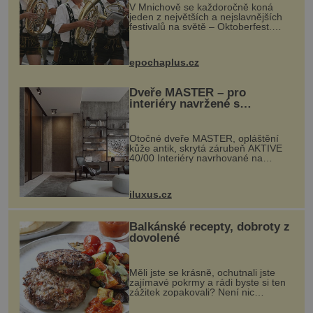
V Mnichově se každoročně koná
jeden z největších a nejslavnějších
festivalů na světě – Oktoberfest.
Každý rok přiláká miliony
návštěvníků, kteří si vychutnávají
pivo, tradiční jídlo a bavorskou
epochaplus.cz
kultur...
Dveře MASTER – pro
interiéry navržené s
rozumem i vášní!
Otočné dveře MASTER, opláštění
kůže antik, skrytá zárubeň AKTIVE
40/00 Interiéry navrhované na
zakázku často vyžadují atypické
rozměry nejen nábytku, ale i
otvorových prvků. Technické zázemí
iluxus.cz
dnes umož...
Balkánské recepty, dobroty z
dovolené
Měli jste se krásně, ochutnali jste
zajímavé pokrmy a rádi byste si ten
zážitek zopakovali? Není nic
snazšího. Pljeskavica (10 porcí)
Možná jste ji ochutnali na dovolené v