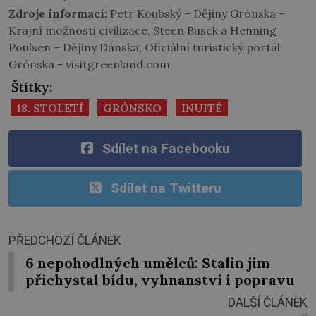
Zdroje informací:
Petr Koubský – Dějiny Grónska –
Krajní možnosti civilizace, Steen Busck a Henning
Poulsen – Dějiny Dánska, Oficiální turistický portál
Grónska - visitgreenland.com
Štítky:
18. STOLETÍ
GRÓNSKO
INUITÉ
Sdílet na Facebooku
Sdílet na Twitteru
PŘEDCHOZÍ ČLÁNEK
6 nepohodlných umělců: Stalin jim
přichystal bídu, vyhnanství i popravu
DALŠÍ ČLÁNEK