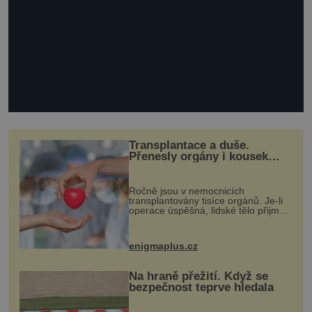
Transplantace a duše.
Přenesly orgány i kousek
osobnosti dárce?
Ročně jsou v nemocnicích
transplantovány tisíce orgánů. Je-li
operace úspěšná, lidské tělo přijme
darovaný orgán za své a pacient
může vést plnohodnotný život. Ale co
když při transplantaci nepřijímám...
enigmaplus.cz
Na hraně přežití. Když se
bezpečnost teprve hledala