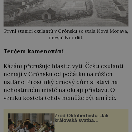
První stanicí exulantů v Grónsku se stala Nová Morava,
dnešní Noorliit.
Terčem kamenování
Kázání přerušuje hlasité vytí. Čeští exulanti
nemají v Grónsku od počátku na růžích
ustláno. Prostinký drnový dům si staví na
nehostinném místě na okraji přístavu. O
vzniku kostela tehdy nemůže být ani řeč.
Zrod Oktoberfestu. Jak
královská svatba
odstartovala největší pivní
festival světa