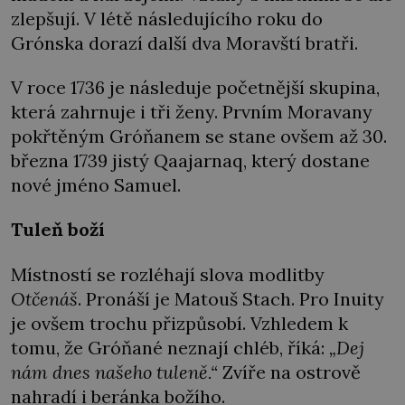
zlepšují. V létě následujícího roku do
Grónska dorazí další dva Moravští bratři.
V roce 1736 je následuje početnější skupina,
která zahrnuje i tři ženy. Prvním Moravany
pokřtěným Gróňanem se stane ovšem až 30.
března 1739 jistý Qaajarnaq, který dostane
nové jméno Samuel.
Tuleň boží
Místností se rozléhají slova modlitby
Otčenáš
. Pronáší je Matouš Stach. Pro Inuity
je ovšem trochu přizpůsobí. Vzhledem k
tomu, že Gróňané neznají chléb, říká:
„
Dej
nám dnes našeho tuleně
.“
Zvíře na ostrově
nahradí i beránka božího.