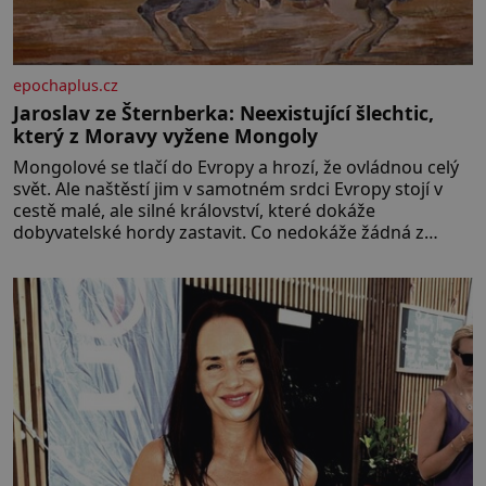
epochaplus.cz
Jaroslav ze Šternberka: Neexistující šlechtic,
který z Moravy vyžene Mongoly
Mongolové se tlačí do Evropy a hrozí, že ovládnou celý
svět. Ale naštěstí jim v samotném srdci Evropy stojí v
cestě malé, ale silné království, které dokáže
dobyvatelské hordy zastavit. Co nedokáže žádná z
asijských říší, co nedokážou Němci – to dokáže český
král. Nebo že by ne? Mongolové od roku 1223 postupují
podél Kaspického a Azovského moře,