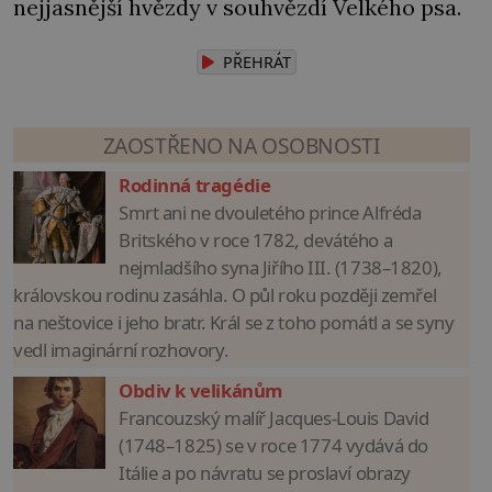
nejjasnější hvězdy v souhvězdí Velkého psa.
PŘEHRÁT
ZAOSTŘENO NA OSOBNOSTI
Rodinná tragédie
Smrt ani ne dvouletého prince Alfréda
Britského v roce 1782, devátého a
nejmladšího syna Jiřího III. (1738–1820),
královskou rodinu zasáhla. O půl roku později zemřel
na neštovice i jeho bratr. Král se z toho pomátl a se syny
vedl imaginární rozhovory.
Obdiv k velikánům
Francouzský malíř Jacques-Louis David
(1748–1825) se v roce 1774 vydává do
Itálie a po návratu se proslaví obrazy