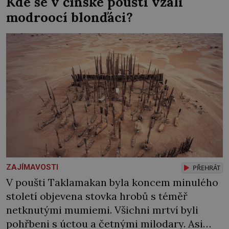
Kde se v čínské poušti vzali
nebývale krutý. Jeho činy budí hrůzu ještě
modroocí blonďáci?
dlouho po jeho smrti […]
ZAJÍMAVOSTI
PŘEHRÁT
V poušti Taklamakan byla koncem minulého
století objevena stovka hrobů s téměř
netknutými mumiemi. Všichni mrtví byli
pohřbeni s úctou a četnými milodary. Asi