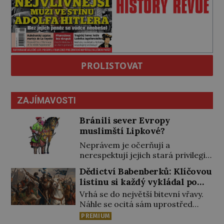
PROLISTOVAT
ZAJÍMAVOSTI
Bránili sever Evropy
muslimští Lipkové?
Neprávem je očerňují a
nerespektují jejich stará privilegia.
A hlavně jim přestali vyplácet
Dědictví Babenberků: Klíčovou
dohodnutý žold! Lipkové proti
listinu si každý vykládal po
těmto „podrazům“ hlasitě
svém
Vrhá se do největší bitevní vřavy.
protestují, jenže spravedlnosti
Náhle se ocitá sám uprostřed
nedosáhnou. Proto se rozhodnou
nepřátel. Nikdo z jeho věrných si
vypovědět polské koruně
PREMIUM
toho ani nepovšiml. Rakouský