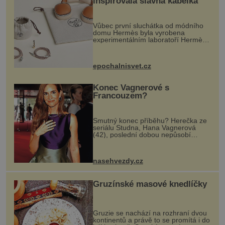
inspirovala slavná kabelka
Vůbec první sluchátka od módního
domu Hermès byla vyrobena
experimentálním laboratoří Hermès
Ateliers Horizons. Elegantní gadget
si vyžádal dva roky vývoje a chlubí
se ručně šitou hovězí kůží a
epochalnisvet.cz
kovový...
Konec Vagnerové s
Francouzem?
Smutný konec příběhu? Herečka ze
seriálu Studna, Hana Vagnerová
(42), poslední dobou nepůsobí
nejšťastněji. Ačkoli časy její anorexie
jsou už dávno pryč a opět se pyšnila
ženskými křivkami, najednou s...
nasehvezdy.cz
Gruzínské masové knedlíčky
Gruzie se nachází na rozhraní dvou
kontinentů a právě to se promítá i do