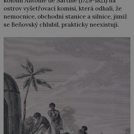
kolonií Antoine de Sartine (1729–1821) na
ostrov vyšetřovací komisi, která odhalí, že
nemocnice, obchodní stanice a silnice, jimiž
se Beňovský chlubil, prakticky neexistují.