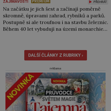
PREMIUM
ZAJÍMAVOSTI
PŘEHRÁT
Na začátku je jich šest a začínají poměrně
skromně, úpravami zahrad, rybníků a parků.
Postupně si ale troufnou i na stavbu železnic.
Během 40 let vybudují na území monarchie
třetinu všech tratí, tedy asi 3500 kilometrů!
Ohromně na tom zbohatnou… Podnikavého
ducha zdědí bratři Kleinové po otci
Johannovi (1756–1835), který má malý statek
DALŠÍ ČLÁNKY Z RUBRIKY ›
na Jesenicku […]
reklama