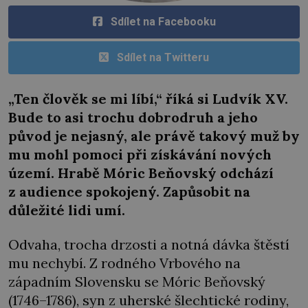
Sdílet na Facebooku
Sdílet na Twitteru
„Ten člověk se mi líbí,“ říká si Ludvík XV.
Bude to asi trochu dobrodruh a jeho
původ je nejasný, ale právě takový muž by
mu mohl pomoci při získávání nových
území. Hrabě Móric Beňovský odchází
z audience spokojený. Zapůsobit na
důležité lidi umí.
Odvaha, trocha drzosti a notná dávka štěstí
mu nechybí. Z rodného Vrbového na
západním Slovensku se Móric Beňovský
(1746–1786), syn z uherské šlechtické rodiny,