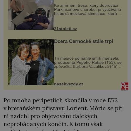
„helmy“
Ke zmírnění třesu, který doprovází
Parkinsonovu chorobu, je využívána
hluboká mozková stimulace, která
však vyžaduje vysoce invazivní
zákrok. Ultrazvuk zase není vhodný
k dostatečně přesnému zacílení ...
21stoleti.cz
Dcera Černocké stále trpí
Tři měsíce po náhlé smrti manžela,
producenta Pepeho Rafaje (†53), se
zpěvačka Barbora Vaculíková (45),
dcera Petry Černocké (75), poprvé
ozvala veřejnosti. Na sociální síti
sdílela, že se snaží fung...
nasehvezdy.cz
Po mnoha peripetiích skončila v roce 1772
v bretaňském přístavu Lorient. Móric se při
ní nadchl pro objevování dalekých,
neprobádaných končin. K tomu však