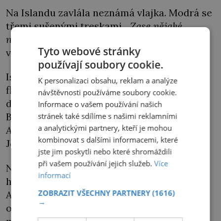
Na Islandu zavlála neznámá vlajka. Modrá se
třemi sušenými treskami.
„Zase nějaké
novoty,“
říkají si Islanďané. I k nim doléhají
Tyto webové stránky
v roce 1809 napoleonské války.
používají soubory cookie.
Island patří už pár staletí Dánsku, jehož
K personalizaci obsahu, reklam a analýze
flotila je potenciálním spojencem
návštěvnosti používáme soubory cookie.
dobyvačného Korsičana, proto na ni zaútočí
Informace o vašem používání našich
Britové. Na jedné z dánských lodí zvané
stránek také sdílíme s našimi reklamními
a analytickými partnery, kteří je mohou
Admiral Juel
slouží mladý dobrodruh Jorgen
kombinovat s dalšími informacemi, které
Jorgenson (1780–1841).
jste jim poskytli nebo které shromáždili
při vašem používání jejich služeb.
Více
Na moře odešel tento syn královského
informací
hodináře z Dánska jako 15letý, navštívil jižní
ZOBRAZIT VŠECHNY PARTNERY
(1616)
Afriku i Austrálii, byl u zakládání prvních
→
osad v Tasmánii. S
Admiralem Juelem