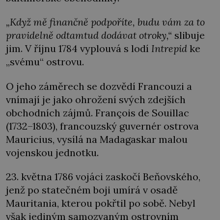
„Když mě finančně podpoříte, budu vám za to
pravidelně odtamtud dodávat otroky,“
slibuje
jim. V říjnu 1784 vyplouvá s lodí
Intrepid
ke
„svému“ ostrovu.
O jeho záměrech se dozvědí Francouzi a
vnímají je jako ohrožení svých zdejších
obchodních zájmů. François de Souillac
(1732–1803), francouzský guvernér ostrova
Mauricius, vysílá na Madagaskar malou
vojenskou jednotku.
23. května 1786 vojáci zaskočí Beňovského,
jenž po statečném boji umírá v osadě
Mauritania, kterou pokřtil po sobě. Nebyl
však jediným samozvaným ostrovním