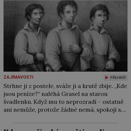
ZAJÍMAVOSTI
PŘEHRÁT
Strhne ji z postele, sváže ji a krutě zbije. „Kde
jsou peníze?“ naléhá Grasel na starou
švadlenku. Když mu to neprozradí – ostatně
ani nemůže, protože žádné nemá, spokojí se
lupič s několika měďáky a štůčky látky.
Zraněná žena pár dní nato umírá. Je to muž