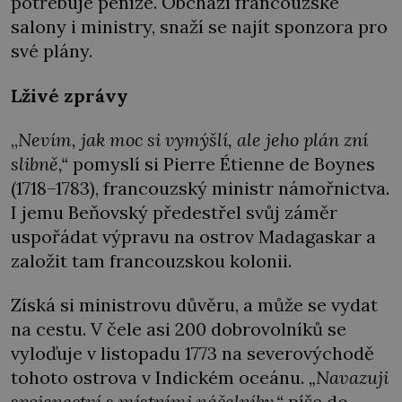
potřebuje peníze. Obchází francouzské
salony i ministry, snaží se najít sponzora pro
své plány.
Lživé zprávy
„
Nevím, jak moc si vymýšlí, ale jeho plán zní
slibně,“
pomyslí si Pierre Étienne de Boynes
(1718–1783), francouzský ministr námořnictva.
I jemu Beňovský předestřel svůj záměr
uspořádat výpravu na ostrov Madagaskar a
založit tam francouzskou kolonii.
Získá si ministrovu důvěru, a může se vydat
na cestu. V čele asi 200 dobrovolníků se
vyloďuje v listopadu 1773 na severovýchodě
tohoto ostrova v Indickém oceánu.
„Navazuji
spojenectví s místními náčelníky,“
píše do