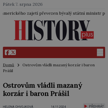
Pátek 7. srpna 2026
í převezen bývalý státní ministr pro protektorát K. H
Domů
Ostrovům vládli mazaný korzár i baron
Prášil
Ostrovům vládli mazaný
korzár i baron Prášil
PŘEHRÁT
HELENA CHVOJKOVÁ
14.11.2024