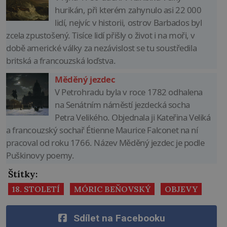
hurikán, při kterém zahynulo asi 22 000
lidí, nejvíc v historii, ostrov Barbados byl
zcela zpustošený. Tisíce lidí přišly o život i na moři, v
době americké války za nezávislost se tu soustředila
britská a francouzská loďstva.
Měděný jezdec
V Petrohradu byla v roce 1782 odhalena
na Senátním náměstí jezdecká socha
Petra Velikého. Objednala ji Kateřina Veliká
a francouzský sochař Étienne Maurice Falconet na ní
pracoval od roku 1766. Název Měděný jezdec je podle
Puškinovy poemy.
Štítky:
18. STOLETÍ
MÓRIC BEŇOVSKÝ
OBJEVY
Sdílet na Facebooku