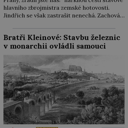
hlavního zbrojmistra zemské hotovosti.
Jindřich se však zastrašit nenechá. Zachová
chladnou hlavu a trestu unikne. Nicméně
cejchu zrádce se už nezbaví… Tři roky
Bratři Kleinové: Stavbu železnic
stačily! Škola pro něj není. Jindřich Michal
v monarchii ovládli samouci
Hýzrle z Chodů (1575–1665) se v ní nudí. 10letý
chlapec chce procestovat […]