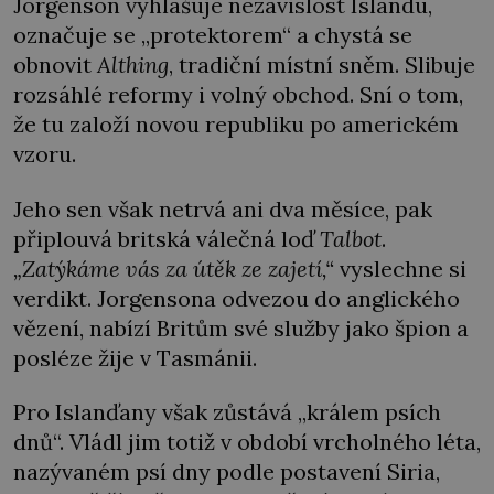
Jorgenson vyhlašuje nezávislost Islandu,
označuje se „protektorem“ a chystá se
obnovit
Al
thing
, tradiční místní sněm. Slibuje
rozsáhlé reformy i volný obchod. Sní o tom,
že tu založí novou republiku po americkém
vzoru.
Jeho sen však netrvá ani dva měsíce, pak
připlouvá britská válečná loď
Talbot
.
„Zatýkáme vás za útěk ze zajetí,“
vyslechne si
verdikt. Jorgensona odvezou do anglického
vězení, nabízí Britům své služby jako špion a
posléze žije v Tasmánii.
Pro Islanďany však zůstává „králem psích
dnů“. Vládl jim totiž v období vrcholného léta,
nazývaném psí dny podle postavení Siria,