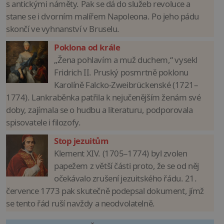
s antickými náměty. Pak se dá do služeb revoluce a
stane se i dvorním malířem Napoleona. Po jeho pádu
skončí ve vyhnanství v Bruselu.
Poklona od krále
„Žena pohlavím a muž duchem,“ vysekl
Fridrich II. Pruský posmrtně poklonu
Karolíně Falcko-Zweibrückenské (1721–
1774). Lankraběnka patřila k nejučenějším ženám své
doby, zajímala se o hudbu a literaturu, podporovala
spisovatele i filozofy.
Stop jezuitům
Klement XIV. (1705–1774) byl zvolen
papežem z větší části proto, že se od něj
očekávalo zrušení jezuitského řádu. 21.
července 1773 pak skutečně podepsal dokument, jímž
se tento řád ruší navždy a neodvolatelně.