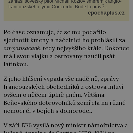
zahlásí sovětský pilot Michail Kozlov směrem k anglo-
francouzského týmu Concordu. Bude to právě
konkurenční boj, co bude stát za smrtí celé 6členné
epochaplus.cz
posádky Tupoleva Tu-144, zničením několika domů,
usmrcením 8 lidí na zemi (z toho 3 dětí) a 60 váž
Po čase oznamuje, že se mu podařilo
sjednotit kmeny a náčelníci ho prohlásili za
ampansacabé
, tedy nejvyššího krále. Dokonce
má i svou vlajku a ostrovany naučil psát
latinkou.
Z jeho hlášení vypadá vše nadějně, zprávy
francouzských obchodníků z ostrova mluví
ovšem o něčem úplně jiném. Většina
Beňovského dobrovolníků zemřela na různé
nemoci či v bojích s domorodci.
V září 1776 vysílá nový ministr námořnictva a