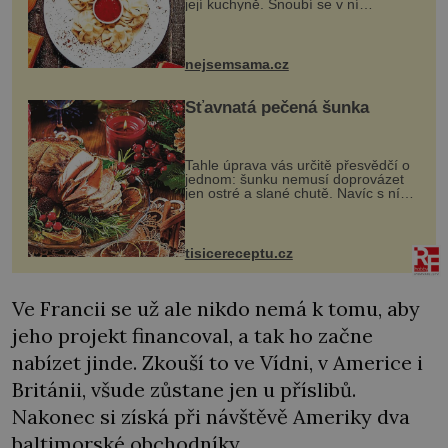
její kuchyně. Snoubí se v ní
evropské a asijské chutě a díky tomu
vznikají rozmanité a chuťově bohaté
pokrmy, které rozhodně st...
nejsemsama.cz
Šťavnatá pečená šunka
Tahle úprava vás určitě přesvědčí o
jednom: šunku nemusí doprovázet
jen ostré a slané chutě. Navíc s ní
nakrmíte poměrně hodně hladových
krků. Ingredience sádlo 3 kg šunky
vcelku 3 stroužky česneku hl...
tisicereceptu.cz
Ve Francii se už ale nikdo nemá k tomu, aby
jeho projekt financoval, a tak ho začne
nabízet jinde. Zkouší to ve Vídni, v Americe i
Británii, všude zůstane jen u příslibů.
Nakonec si získá při návštěvě Ameriky dva
baltimorské obchodníky.