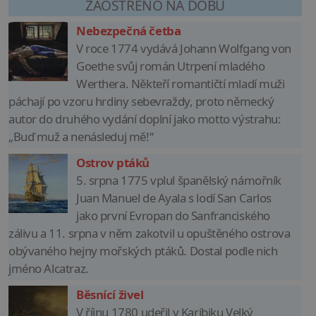
ZAOSTŘENO NA DOBU
Nebezpečná četba
V roce 1774 vydává Johann Wolfgang von
Goethe svůj román Utrpení mladého
Werthera. Někteří romantičtí mladí muži
páchají po vzoru hrdiny sebevraždy, proto německý
autor do druhého vydání doplní jako motto výstrahu:
„Buď muž a nenásleduj mě!“
Ostrov ptáků
5. srpna 1775 vplul španělský námořník
Juan Manuel de Ayala s lodí San Carlos
jako první Evropan do Sanfranciského
zálivu a 11. srpna v něm zakotvil u opuštěného ostrova
obývaného hejny mořských ptáků. Dostal podle nich
jméno Alcatraz.
Běsnící živel
V říjnu 1780 udeřil v Karibiku Velký