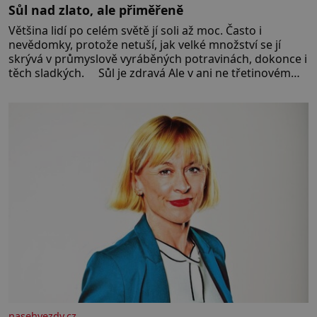
Sůl nad zlato, ale přiměřeně
Většina lidí po celém světě jí soli až moc. Často i
nevědomky, protože netuší, jak velké množství se jí
skrývá v průmyslově vyráběných potravinách, dokonce i
těch sladkých. Sůl je zdravá Ale v ani ne třetinovém
množství, než je pro většinu populace běžné. Její
základní složky– sodík a chlór – jsou zásadní pro
správné hospodaření
nasehvezdy.cz