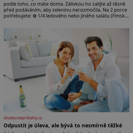
podle toho, co máte doma. Zálivkou ho zalijte až těsně
před podáváním, aby zeleninu nerozmočila. Na 2 porce
potřebujete: ✿ 1/4 ledového nebo jiného salátu (římský
salát, polníček…) ✿ 1 malá konzerva kukuřice ✿ ½
okurky ✿ 2 rajčata Zálivka: ✿ 4 lžíce olivového oleje ✿ 1
lžíci citronové šťávy ✿ ½ stroužku
skutecnepribehy.cz
Odpustit je úleva, ale bývá to nesmírně těžké