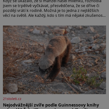
Když se ukázalo, že si manžel našel milenku, rozhodla
jsem se trpělivě vyčkávat, přesvědčena, že se dříve či
později vrátí k rodině. Možná je to jedna z nejtěžších
věcí na světě. Ale každý, kdo s tím má nějaké zkušenosti,
se zapřísahá, že pokud odpustíte, znatelně se vám uleví.
Když se ke mně doneslo, že si manžel pořídil milenku,
21stoleti.cz
Nejodvážnější zvíře podle Guinnessovy knihy