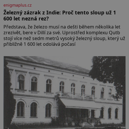
enigmaplus.cz
Železný zázrak z Indie: Proč tento sloup už 1
600 let nezná rez?
Představa, že železo musí na dešti během několika let
zrezivět, bere v Dillí za své. Uprostřed komplexu Qutb
stojí více než sedm metrů vysoký železný sloup, který už
přibližně 1 600 let odolává počasí