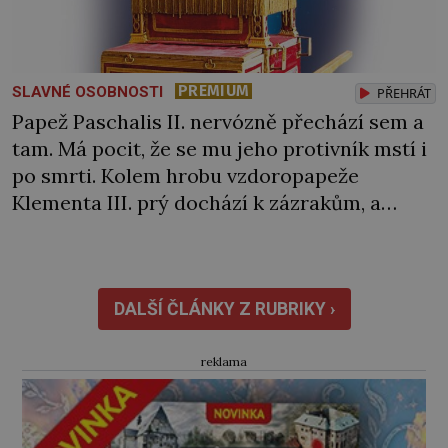
PREMIUM
SLAVNÉ OSOBNOSTI
PŘEHRÁT
Papež Paschalis II. nervózně přechází sem a
tam. Má pocit, že se mu jeho protivník mstí i
po smrti. Kolem hrobu vzdoropapeže
Klementa III. prý dochází k zázrakům, a
pokud by se to rozkřiklo, mohlo by to ohrozit
jeho postavení. „Zbavte se ho,“ rozkáže svým
pochopům. Ti se vkradou do Klementovy
hrobky a rozkládající se […]
DALŠÍ ČLÁNKY Z RUBRIKY ›
reklama