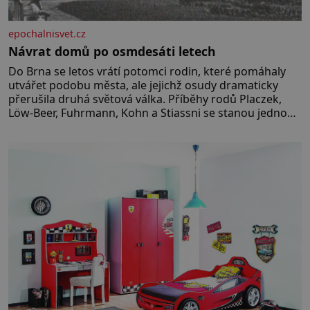
epochalnisvet.cz
Návrat domů po osmdesáti letech
Do Brna se letos vrátí potomci rodin, které pomáhaly
utvářet podobu města, ale jejichž osudy dramaticky
přerušila druhá světová válka. Příběhy rodů Placzek,
Löw-Beer, Fuhrmann, Kohn a Stiassni se stanou jednou
z hlavních dramaturgických linií festivalu židovské
kultury ŠTETL FEST 2026. Některé návraty nejsou
jednoduché. Místa, která si člověk pamatuje z
rodinných vyprávění, už dávno