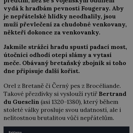
předtím, než se s vojenským oddílem
vydá k hradbám pevnosti Fougeray. Aby
je nepřátelské hlídky neodhalily, jsou
muži převlečení za chudobné venkovany,
někteří dokonce za venkovanky.
Jakmile strážci hradu spustí padací most,
útočníci odhodí otepi slámy a vytasí
meče. Obávaný bretaňský zbojník si toho
dne připisuje další kořist.
Orel z Bretaně či Černý pes z Brocéliande.
Takové přezdívky si vyslouží rytíř
Bertrand
du Guesclin
(asi 1320–1380), který během
stoleté války prosluje svou udatností, ale i
nelítostnou brutalitou vůči nepřátelům.
Reklama