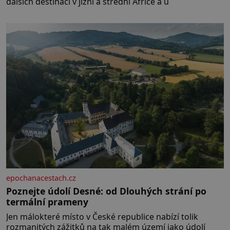
dalších destinací v jižní a střední Africe a u
epochanacestach.cz
Poznejte údolí Desné: od Dlouhých strání po
termální prameny
Jen málokteré místo v České republice nabízí tolik
rozmanitých zážitků na tak malém území jako údolí