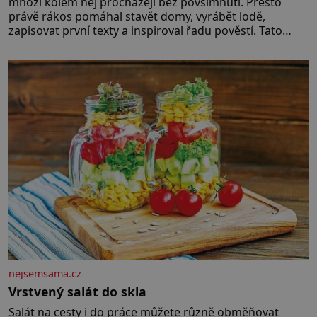
mnozí kolem něj procházejí bez povšimnutí. Přesto
právě rákos pomáhal stavět domy, vyrábět lodě,
zapisovat první texty a inspiroval řadu pověstí. Tato
skromná, ale užitečná rostlina provází člověka už tisíce
let. Většina lidí vnímá rákos jen jako obyčejnou kulisu
letního koupání. Stačí se však podívat
nejsemsama.cz
Vrstvený salát do skla
Salát na cesty i do práce můžete různě obměňovat