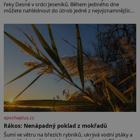
řeky Desné v srdci Jeseníků. Během jediného dne
můžete nahlédnout do útrob jedné z nejvýznamnějších
vodních elektráren v Evropě, vydat se na horské
hřebeny, projet se na koloběžce a den zakončit
poznáváním památek ve Velkých Losinách nebo v
termálním
epochaplus.cz
Rákos: Nenápadný poklad z mokřadů
Šumí ve větru na březích rybníků, ukrývá vodní ptáky a