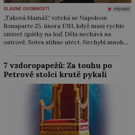
SLAVNÉ OSOBNOSTI
PŘEHRÁT
„Taková blamáž,“ vzteká se Napoleon
Bonaparte 25. února 1793, když musí rychle
zmizet zpátky na loď. Děla nechává na
ostrově. Sotva stihne utéct. Nechybí mnoho
a rozzuření Sardiňané by ho zajali. Naštěstí
se za neúspěch nakonec najde jiný viník…
7 vzdoropapežů: Za touhu po
Francouzská flotila pod velením admirála
Petrově stolci krutě pykali
Laurenta Trugueta (1752‒1839) vyplouvá
v únoru 1793 z Toulonu. Mezi posádkou […]