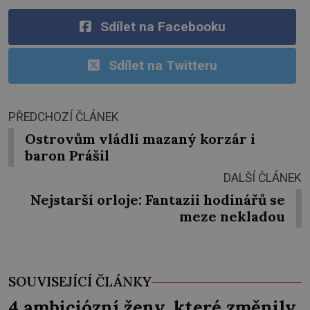
Sdílet na Facebooku
Sdílet na Twitteru
PŘEDCHOZÍ ČLÁNEK
Ostrovům vládli mazaný korzár i
baron Prášil
DALŠÍ ČLÁNEK
Nejstarší orloje: Fantazii hodinářů se
meze nekladou
SOUVISEJÍCÍ ČLÁNKY
4 ambiciózní ženy, které změnily