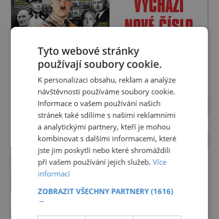
Tyto webové stránky
používají soubory cookie.
K personalizaci obsahu, reklam a analýze
návštěvnosti používáme soubory cookie.
Informace o vašem používání našich
PROLISTOVAT
stránek také sdílíme s našimi reklamními
a analytickými partnery, kteří je mohou
kombinovat s dalšími informacemi, které
ZAJÍMAVOSTI
jste jim poskytli nebo které shromáždili
Lapka Grasel si na panstvo
při vašem používání jejich služeb.
Více
netroufl?
informací
Strhne ji z postele, sváže ji a krutě
ZOBRAZIT VŠECHNY PARTNERY
(1616)
zbije. „Kde jsou peníze?“ naléhá
→
Grasel na starou švadlenku. Když
Kde se v čínské poušti vzali
mu to neprozradí – ostatně ani