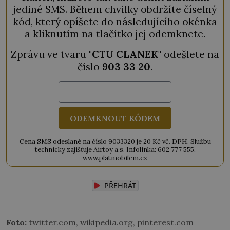
jediné SMS. Během chvilky obdržíte číselný
kód, který opíšete do následujícího okénka
a kliknutím na tlačítko jej odemknete.
Zprávu ve tvaru "
CTU CLANEK
" odešlete na
číslo
903 33 20
.
ODEMKNOUT KÓDEM
Cena SMS odeslané na číslo 9033320 je 20 Kč vč. DPH. Službu
technicky zajišťuje Airtoy a.s. Infolinka: 602 777 555,
www.platmobilem.cz
PŘEHRÁT
Foto:
twitter.com, wikipedia.org, pinterest.com