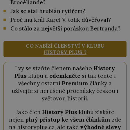
Brocéliande?
Jak se stal hrubián rytířem?
Proč mu král Karel V. tolik důvěřoval?
Co stálo za největší porážkou Bertranda?
CO NABÍZÍ ČLENSTVÍ V KLUBU
HISTORY PLUS ?
I vy se staňte členem našeho
History
Plus
klubu a
odemkněte
si tak tento i
všechny ostatní
Premium
články a
užívejte si nerušené procházky českou i
světovou historií.
Jako člen
History Plus
klubu získáte
nejen
plný přístup ke všem článkům
zde
na historyplus.cz, ale také
výhodné slevy