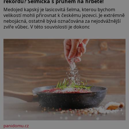
rekordů? Šelmička s pruhem na hřbetě!
Medojed kapský je lasicovitá šelma, kterou bychom
velikostí mohli přirovnat k českému jezevci. Je extrémně
nebojácná, ostatně bývá označována za nejodvážnější
zvíře vůbec. V této souvislosti je dokonc
panidomu.cz