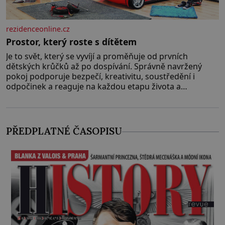
rezidenceonline.cz
Prostor, který roste s dítětem
Je to svět, který se vyvíjí a proměňuje od prvních
dětských krůčků až po dospívání. Správně navržený
pokoj podporuje bezpečí, kreativitu, soustředění i
odpočinek a reaguje na každou etapu života a
specifické potřeby dítěte. Pro nejmenší je klíčová
jednoduchost, měkkost a bezpečí, proto by pokoj
miminka měl působit především klidně a útulně.
Předškolní věk je
PŘEDPLATNÉ ČASOPISU