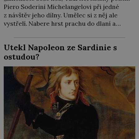
Piero Soderini Michelangelovi při jedné
z návštěv jeho dílny. Umělec si z něj ale
vystřelí. Nabere hrst prachu do dlaní a
předstírá, že jedinou ranou dláta opravdu
kus nosu odsekl. Přitom se svého díla ve
Utekl Napoleon ze Sardinie s
skutečnosti ani nedotkne. Mluvit do práce si
ostudou?
nenechá – od nikoho! Hrdí Florenťané touží
[…]