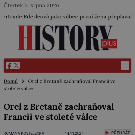
Čtvrtek 6. srpna 2026
ová jako vůbec první žena přeplavala kanál La Manch
Domů
Orel z Bretaně zachraňoval Francii ve
stoleté válce
Orel z Bretaně zachraňoval
Francii ve stoleté válce
PŘEHRÁT
ROMANA KOSTELECKÁ
14.11.2024