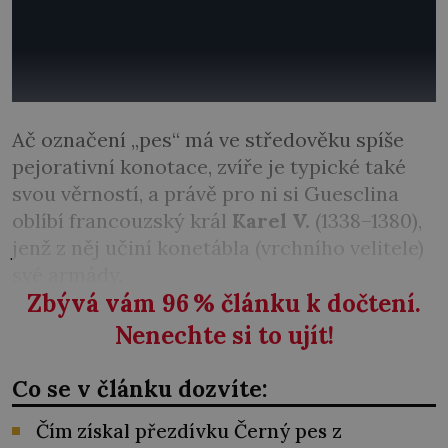
Ač označení „pes“ má ve středověku spíše
pejorativní konotace, zvíře je typické také
svou věrností, a právě pro ni si Guesclina
oblíbí francouzský král
Karel V.
(1338–1380),
jenž z něj učiní konetábla (vrchního velitele)
své armády.
Zbývá vám 96
%
článku k dočtení.
Nenechte si to ujít!
Co se v článku dozvíte:
Čím získal přezdívku Černý pes z