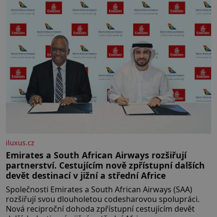
konče. Dokonce jsou tu i první
inkubátory. I s předčasně
narozenými dětmi! Novorozenci,
umístění ve zdejším zařízení, jsou
[…]
iluxus.cz
Emirates a South African Airways rozšiřují
partnerství. Cestujícím nově zpřístupní dalších
devět destinací v jižní a střední Africe
Společnosti Emirates a South African Airways (SAA)
rozšiřují svou dlouholetou codesharovou spolupráci.
Nová reciproční dohoda zpřístupní cestujícím devět