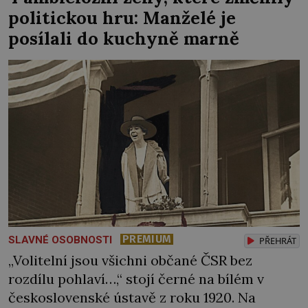
politickou hru: Manželé je
posílali do kuchyně marně
PREMIUM
SLAVNÉ OSOBNOSTI
PŘEHRÁT
„Volitelní jsou všichni občané ČSR bez
rozdílu pohlaví…,“ stojí černé na bílém v
československé ústavě z roku 1920. Na