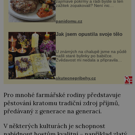
zajímavé pokrmy a rádi byste si ten
zážitek zopakovali? Není nic
snazšího. Pljeskavica (10 porcí)
Možná jste ji ochutnali na dovolené v
bývalé Jugoslávii, lze ji vi...
panidomu.cz
Jak jsem opustila svoje tělo
U známých na chalupě jsme na půdě
našli staré bylinky po babičce.
Zvědavost mi nedala a připravila
jsem si z nich lektvar… Zimní pobyt
na chalupě se pro mě vlastní vinou
změnil v děsivý zážitek, na kt...
skutecnepribehy.cz
Pro mnohé farmářské rodiny představuje
pěstování kratomu tradiční zdroj příjmů,
předávaný z generace na generaci.
V některých kulturách je schopnost
nabídnout hostům kvalitní – například
zlatý