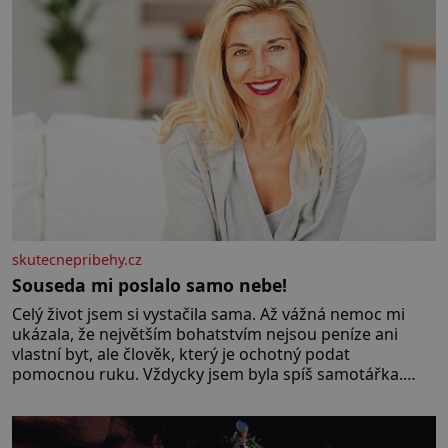
skutecnepribehy.cz
Souseda mi poslalo samo nebe!
Celý život jsem si vystačila sama. Až vážná nemoc mi
ukázala, že největším bohatstvím nejsou peníze ani
vlastní byt, ale člověk, který je ochotný podat
pomocnou ruku. Vždycky jsem byla spíš samotářka.
Nepotřebovala jsem kolem sebe partu kamarádek ani
partnera. Stačily mi knihy, práce a hlavně klid. Hned po
studiích jsem odešla z rodného města,