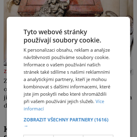
Tyto webové stránky
používají soubory cookie.
K personalizaci obsahu, reklam a analýze
návštěvnosti používáme soubory cookie.
Informace o vašem používání našich
ZAJÍMAVOSTI
stránek také sdílíme s našimi reklamními
PŘEHRÁT
a analytickými partnery, kteří je mohou
Z kostelní hrobky u svatého Jakuba se
kombinovat s dalšími informacemi, které
ozývají dunivé rány a tlumené výkřiky. „To
jste jim poskytli nebo které shromáždili
jistě řádí duch,“ myslí si pověrčiví lidé. Ani za
při vašem používání jejich služeb.
Více
dvě kopy grošů by se nikdo neodvážil
informací
podzemní hrobku otevřít a její poklop tak
ZOBRAZIT VŠECHNY PARTNERY
(1616)
raději jen skrápí svěcenou vodou. Za několik
→
Kněz Bohuslav Burian: Metody
dní divné burácení skutečně ustane. Když o