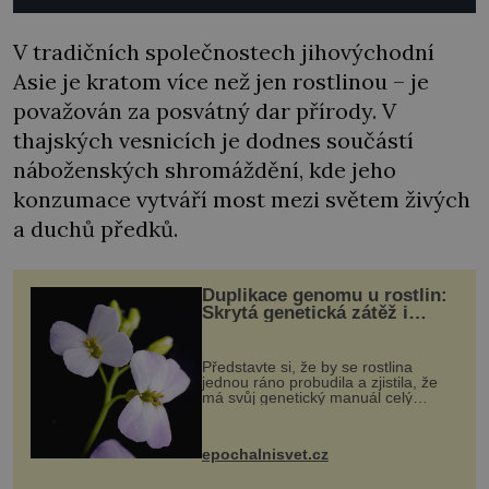
V tradičních společnostech jihovýchodní
Asie je kratom více než jen rostlinou – je
považován za posvátný dar přírody. V
thajských vesnicích je dodnes součástí
náboženských shromáždění, kde jeho
konzumace vytváří most mezi světem živých
a duchů předků.
Duplikace genomu u rostlin:
Skrytá genetická zátěž i
evoluční výhoda
Představte si, že by se rostlina
jednou ráno probudila a zjistila, že
má svůj genetický manuál celý
dvakrát. Přesně to se občas v
přírodě stane – a podle nového
výzkumu to může být pro druhy
epochalnisvet.cz
vstupenka...