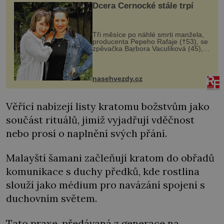
Dcera Černocké stále trpí
Tři měsíce po náhlé smrti manžela,
producenta Pepeho Rafaje (†53), se
zpěvačka Barbora Vaculíková (45),
dcera Petry Černocké (75), poprvé
ozvala veřejnosti. Na sociální síti
sdílela, že se snaží fung...
nasehvezdy.cz
Věřící nabízejí listy kratomu božstvům jako
součást rituálů, jimiž vyjadřují vděčnost
nebo prosí o naplnění svých přání.
Malayští šamani začleňují kratom do obřadů
komunikace s duchy předků, kde rostlina
slouží jako médium pro navázání spojení s
duchovním světem.
Tato praxe, předávaná z generace na