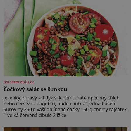
nesou žár, odvahu a neutuchající elán. Vaše
tisicereceptu.cz
Čočkový salát se šunkou
Je lehký, zdravý, a když si k němu dáte opečený chléb
nebo čerstvou bagetku, bude chutnat jedna báseň.
Suroviny 250 g vaší oblíbené čočky 150 g cherry rajčátek
1 velká červená cibule 2 lžíce