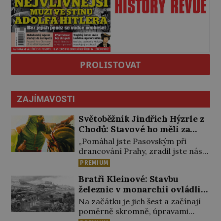
PROLISTOVAT
ZAJÍMAVOSTI
Světoběžník Jindřich Hýzrle z
Chodů: Stavové ho měli za
zrádce
„Pomáhal jste Pasovským při
drancování Prahy, zradil jste nás!“
nařknou čeští stavové hlavního
PREMIUM
zbrojmistra zemské hotovosti.
Bratři Kleinové: Stavbu
Jindřich se však zastrašit nenechá.
železnic v monarchii ovládli
Zachová chladnou hlavu a trestu
samouci
unikne. Nicméně cejchu zrádce se
Na začátku je jich šest a začínají
už nezbaví… Tři roky stačily! Škola
poměrně skromně, úpravami
pro něj není. Jindřich Michal
zahrad, rybníků a parků. Postupně