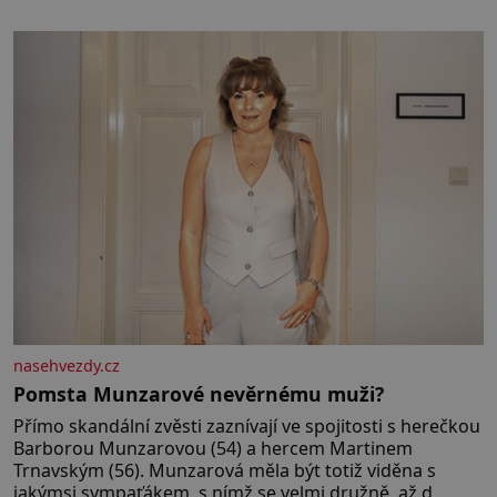
nasehvezdy.cz
Pomsta Munzarové nevěrnému muži?
Přímo skandální zvěsti zaznívají ve spojitosti s herečkou
Barborou Munzarovou (54) a hercem Martinem
Trnavským (56). Munzarová měla být totiž viděna s
jakýmsi sympaťákem, s nímž se velmi družně, až d