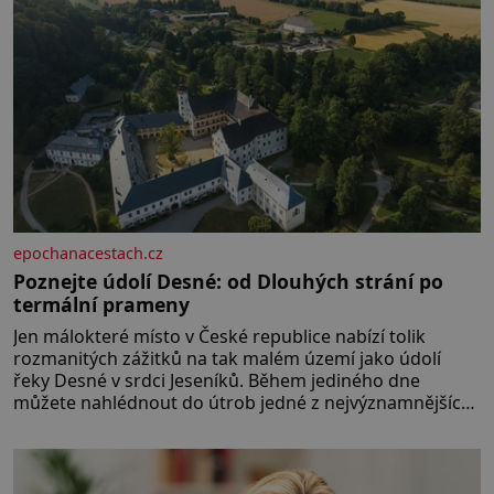
umístění ve zdejším zařízení, jsou
[…]
epochanacestach.cz
Poznejte údolí Desné: od Dlouhých strání po
termální prameny
Jen málokteré místo v České republice nabízí tolik
rozmanitých zážitků na tak malém území jako údolí
řeky Desné v srdci Jeseníků. Během jediného dne
můžete nahlédnout do útrob jedné z nejvýznamnějších
vodních elektráren v Evropě, vydat se na horské
hřebeny, projet se na koloběžce a den zakončit
poznáváním památek ve Velkých Losinách nebo v
termálním