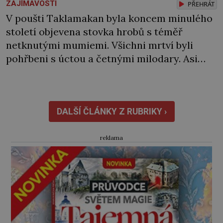
ZAJÍMAVOSTI
PŘEHRÁT
V poušti Taklamakan byla koncem minulého
století objevena stovka hrobů s téměř
netknutými mumiemi. Všichni mrtví byli
pohřbeni s úctou a četnými milodary. Asi
nejvíc přitom vědce zaujal hrob tříměsíčního
chlapečka s modrou filcovou čapkou, z níž se
draly blonďaté vlásky. Fakt, že jsou těla
dávných lidí nesmírně dobře zachovalá,
DALŠÍ ČLÁNKY Z RUBRIKY ›
přičítají odborníci zdejším klimatickým
podmínkám. Sucho, prosolené písky a
reklama
extrémně […]