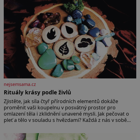
nejsemsama.cz
Rituály krásy podle živlů
Zjistěte, jak síla čtyř přírodních elementů dokáže
proměnit vaši koupelnu v posvátný prostor pro
omlazení těla i zklidnění unavené mysli. Jak pečovat o
pleť a tělo v souladu s hvězdami? Každá z nás v sobě
nese otisk vesmíru, který se projevuje nejen v naší
povaze, ale i v potřebách naší pokožky. Ohnivá znamení
Ženy narozené ve znamení Berana, Lva a Střelce v sobě