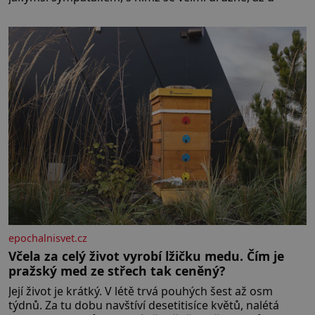
epochalnisvet.cz
Včela za celý život vyrobí lžičku medu. Čím je
pražský med ze střech tak ceněný?
Její život je krátký. V létě trvá pouhých šest až osm
týdnů. Za tu dobu navštíví desetitisíce květů, nalétá