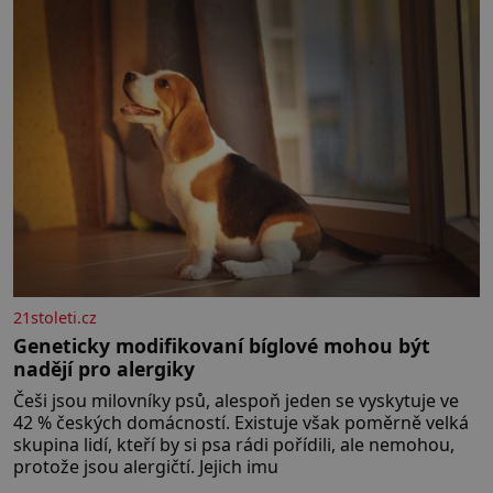
21stoleti.cz
Geneticky modifikovaní bíglové mohou být
nadějí pro alergiky
Češi jsou milovníky psů, alespoň jeden se vyskytuje ve
42 % českých domácností. Existuje však poměrně velká
skupina lidí, kteří by si psa rádi pořídili, ale nemohou,
protože jsou alergičtí. Jejich imu