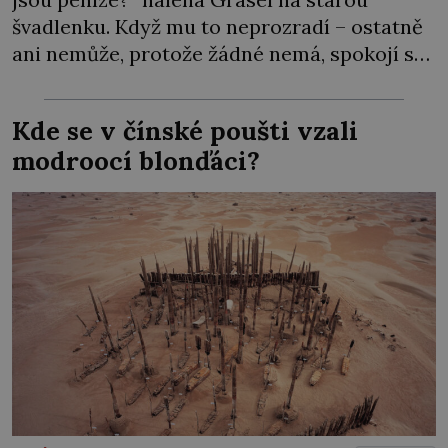
švadlenku. Když mu to neprozradí – ostatně
ani nemůže, protože žádné nemá, spokojí se
lupič s několika měďáky a štůčky látky.
Zraněná žena pár dní nato umírá. Je to muž
Kde se v čínské poušti vzali
nebývale krutý. Jeho činy budí hrůzu ještě
modroocí blonďáci?
dlouho po jeho smrti […]