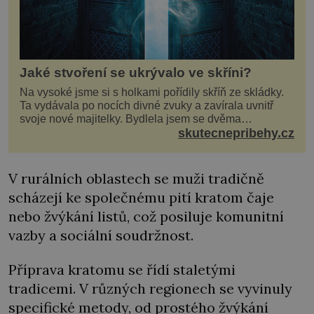
Jaké stvoření se ukrývalo ve skříni?
Na vysoké jsme si s holkami pořídily skříň ze skládky.
Ta vydávala po nocích divné zvuky a zavírala uvnitř
svoje nové majitelky. Bydlela jsem se dvěma
kamarádkami a bavilo nás zvelebovat si náš byt. Skoro
skutecnepribehy.cz
denně jsme tahaly domů různé kousky od babiček
nebo z bazaru, jako třeba staré zrcadlo a obrazy
V rurálních oblastech se muži tradičně
scházejí ke společnému pití kratom čaje
nebo žvýkání listů, což posiluje komunitní
vazby a sociální soudržnost.
Příprava kratomu se řídí staletými
tradicemi. V různých regionech se vyvinuly
specifické metody, od prostého žvýkání