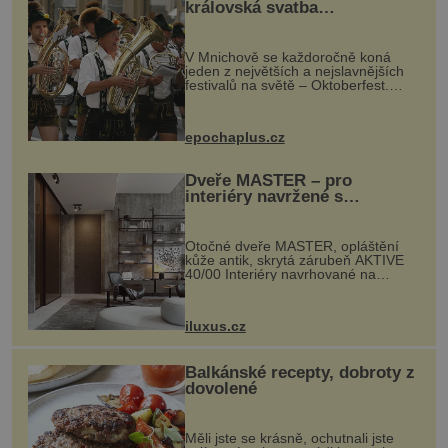
královská svatba
odstartovala největší pivní
festival světa
V Mnichově se každoročně koná
jeden z největších a nejslavnějších
festivalů na světě – Oktoberfest.
Každý rok přiláká miliony
návštěvníků, kteří si vychutnávají
pivo, tradiční jídlo a bavorskou
epochaplus.cz
kultur...
Dveře MASTER – pro
interiéry navržené s
rozumem i vášní!
Otočné dveře MASTER, opláštění
kůže antik, skrytá zárubeň AKTIVE
40/00 Interiéry navrhované na
zakázku často vyžadují atypické
rozměry nejen nábytku, ale i
otvorových prvků. Technické zázemí
iluxus.cz
dnes umož...
Balkánské recepty, dobroty z
dovolené
Měli jste se krásně, ochutnali jste