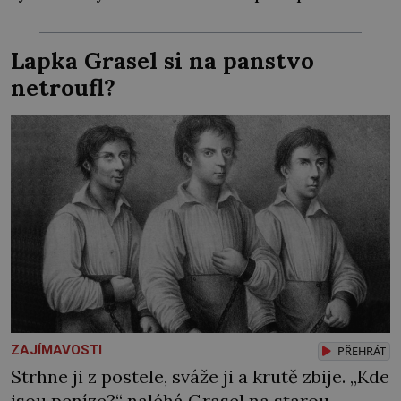
všechno, co po něm chtějí. Svým podpisem
jim potvrdí také to, že na něj během výslechů
Lapka Grasel si na panstvo
nikdo nevyvíjel fyzický ani psychický nátlak.
netroufl?
Syn brněnského řezníka chce být knězem a
[…]
ZAJÍMAVOSTI
PŘEHRÁT
Strhne ji z postele, sváže ji a krutě zbije. „Kde
jsou peníze?“ naléhá Grasel na starou