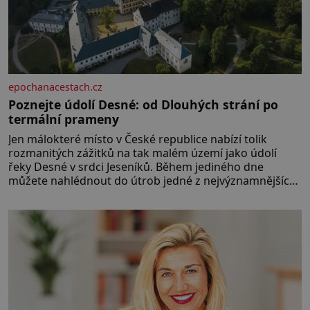
epochanacestach.cz
Poznejte údolí Desné: od Dlouhých strání po
termální prameny
Jen málokteré místo v České republice nabízí tolik
rozmanitých zážitků na tak malém území jako údolí
řeky Desné v srdci Jeseníků. Během jediného dne
můžete nahlédnout do útrob jedné z nejvýznamnějších
vodních elektráren v Evropě, vydat se na horské
hřebeny, projet se na koloběžce a den zakončit
poznáváním památek ve Velkých Losinách nebo v
termálním