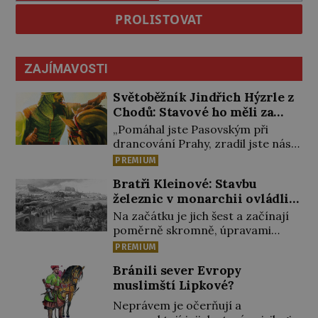
PROLISTOVAT
ZAJÍMAVOSTI
Světoběžník Jindřich Hýzrle z
Chodů: Stavové ho měli za
zrádce
„Pomáhal jste Pasovským při
drancování Prahy, zradil jste nás!“
nařknou čeští stavové hlavního
PREMIUM
zbrojmistra zemské hotovosti.
Bratři Kleinové: Stavbu
Jindřich se však zastrašit nenechá.
železnic v monarchii ovládli
Zachová chladnou hlavu a trestu
samouci
unikne. Nicméně cejchu zrádce se
Na začátku je jich šest a začínají
už nezbaví… Tři roky stačily! Škola
poměrně skromně, úpravami
pro něj není. Jindřich Michal
zahrad, rybníků a parků. Postupně
PREMIUM
Hýzrle z Chodů (1575–1665) se v ní
si ale troufnou i na stavbu železnic.
Bránili sever Evropy
nudí. 10letý chlapec chce
Během 40 let vybudují na území
muslimští Lipkové?
procestovat […]
monarchie třetinu všech tratí,
tedy asi 3500 kilometrů! Ohromně
Neprávem je očerňují a
na tom zbohatnou… Podnikavého