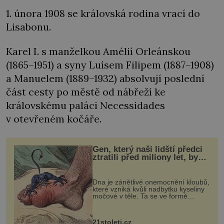
1. února 1908 se královská rodina vrací do
Lisabonu.
Karel I. s manželkou Amélií Orleánskou
(1865–1951) a syny Luísem Filipem (1887–1908)
a Manuelem (1889–1932) absolvují poslední
část cesty po městě od nábřeží ke
královskému paláci Necessidades
v otevřeném kočáře.
Gen, který naši lidští předci
ztratili před miliony let, by
mohl pomoci s léčbou
„nemoci králů“
Dna je zánětlivé onemocnění kloubů,
které vzniká kvůli nadbytku kyseliny
močové v těle. Ta se ve formě
krystalků ukládá v blízkosti kloubů,
nejčastěji přitom postihuje palce na
nohou, a způsobuje bole...
21stoleti.cz