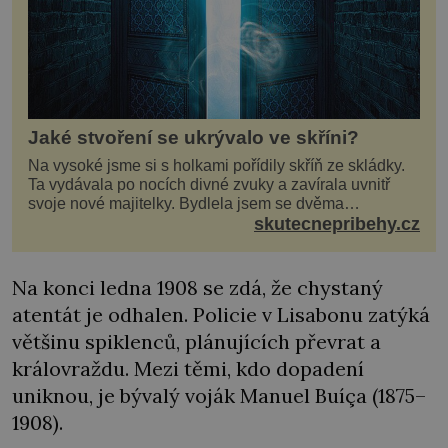
Jaké stvoření se ukrývalo ve skříni?
Na vysoké jsme si s holkami pořídily skříň ze skládky.
Ta vydávala po nocích divné zvuky a zavírala uvnitř
svoje nové majitelky. Bydlela jsem se dvěma
kamarádkami a bavilo nás zvelebovat si náš byt. Skoro
skutecnepribehy.cz
denně jsme tahaly domů různé kousky od babiček
nebo z bazaru, jako třeba staré zrcadlo a obrazy
Na konci ledna 1908 se zdá, že chystaný
atentát je odhalen. Policie v Lisabonu zatýká
většinu spiklenců, plánujících převrat a
královraždu. Mezi těmi, kdo dopadení
uniknou, je bývalý voják Manuel Buíça (1875–
1908).