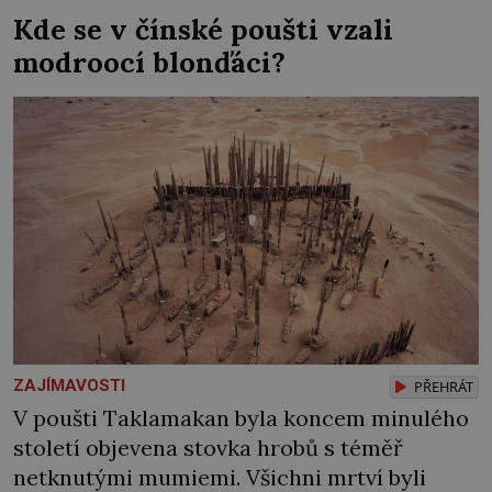
Zraněná žena pár dní nato umírá. Je to muž
Kde se v čínské poušti vzali
nebývale krutý. Jeho činy budí hrůzu ještě
modroocí blonďáci?
dlouho po jeho smrti […]
ZAJÍMAVOSTI
PŘEHRÁT
V poušti Taklamakan byla koncem minulého
století objevena stovka hrobů s téměř
netknutými mumiemi. Všichni mrtví byli