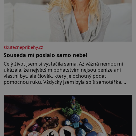
skutecnepribehy.cz
Souseda mi poslalo samo nebe!
Celý život jsem si vystačila sama. Až vážná nemoc mi
ukázala, že největším bohatstvím nejsou peníze ani
vlastní byt, ale člověk, který je ochotný podat
pomocnou ruku. Vždycky jsem byla spíš samotářka.
Nepotřebovala jsem kolem sebe partu kamarádek ani
partnera. Stačily mi knihy, práce a hlavně klid. Hned po
studiích jsem odešla z rodného města,