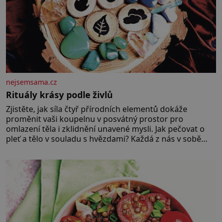
nejsemsama.cz
Rituály krásy podle živlů
Zjistěte, jak síla čtyř přírodních elementů dokáže
proměnit vaši koupelnu v posvátný prostor pro
omlazení těla i zklidnění unavené mysli. Jak pečovat o
pleť a tělo v souladu s hvězdami? Každá z nás v sobě
nese otisk vesmíru, který se projevuje nejen v naší
povaze, ale i v potřebách naší pokožky. Ohnivá znamení
Ženy narozené ve znamení Berana, Lva a Střelce v sobě
nesou žár, odvahu a neutuchající elán. Vaše