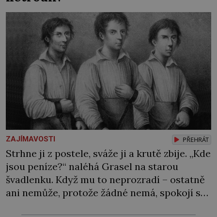
[…]
ZAJÍMAVOSTI
PŘEHRÁT
Strhne ji z postele, sváže ji a krutě zbije. „Kde
jsou peníze?“ naléhá Grasel na starou
švadlenku. Když mu to neprozradí – ostatně
ani nemůže, protože žádné nemá, spokojí se
lupič s několika měďáky a štůčky látky.