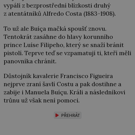
vypálí z bezprostřední blízkosti druhý
z atentátníků Alfredo Costa (1883–1908).
To už ale Buíça mačká spoušť znovu.
Tentokrát zasáhne do hlavy korunního
prince Luíse Filipeho, který se snaží bránit
pistolí. Teprve teď se vzpamatují ti, kteří měli
panovníka chránit.
Důstojník kavalerie Francisco Figueira
nejprve zraní šavlí Costu a pak dostihne a
zabije i Manuela Buíçu. Králi a následníkovi
trůnu už však není pomoci.
PŘEHRÁT