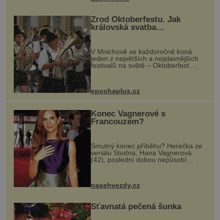
Zrod Oktoberfestu. Jak
královská svatba
odstartovala největší pivní
festival světa
V Mnichově se každoročně koná
jeden z největších a nejslavnějších
festivalů na světě – Oktoberfest.
Každý rok přiláká miliony
návštěvníků, kteří si vychutnávají
pivo, tradiční jídlo a bavorskou
epochaplus.cz
kultur...
Konec Vagnerové s
Francouzem?
Smutný konec příběhu? Herečka ze
seriálu Studna, Hana Vagnerová
(42), poslední dobou nepůsobí
nejšťastněji. Ačkoli časy její anorexie
jsou už dávno pryč a opět se pyšnila
ženskými křivkami, najednou s...
nasehvezdy.cz
Šťavnatá pečená šunka