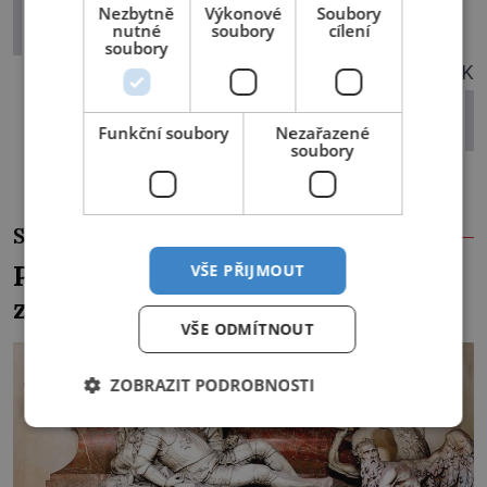
Drsné diety, posedlost krásou a život
Nezbytně
Výkonové
Soubory
nutné
soubory
cílení
na útěku
soubory
DALŠÍ ČLÁNEK
Plavil Hannibal cestou k Římu své
slony na vorech?
Funkční soubory
Nezařazené
soubory
SOUVISEJÍCÍ ČLÁNKY
Pohřbili kancléře z Mitrovic
VŠE PŘIJMOUT
zaživa?
VŠE ODMÍTNOUT
ZOBRAZIT PODROBNOSTI