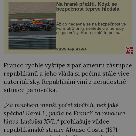
Na hraně přežití. Když se
bezpečnost teprve hledala
Až do nedávna se na bezpečnost ve
Formuli 1 příliš nehledělo a nehody
se jen vršily. Řada pilotů to poznala
na vlastní kůži, často s trvalými
následky nebo bohužel i ztrátou
života. Dnes nepochopiteln...
epochaplus.cz
Franco rychle vyštípe z parlamentu zástupce
republikánů a jeho vláda si počíná stále více
autoritářsky. Republikáni viní z neradostné
situace panovníka.
„Za mnohem menší počet zločinů, než jaké
spáchal Karel I., padla ve Francii za revoluce
hlava Ludvíka XVI.,“
prohlašuje vůdce
republikánské strany Afonso Costa (1871–