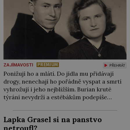
PREMIUM
ZAJÍMAVOSTI
PŘEHRÁT
Ponižují ho a mlátí. Do jídla mu přidávají
drogy, nenechají ho pořádně vyspat a smrtí
vyhrožují i jeho nejbližším. Burian kruté
týrání nevydrží a estébákům podepíše
všechno, co po něm chtějí. Svým podpisem
jim potvrdí také to, že na něj během výslechů
Lapka Grasel si na panstvo
nikdo nevyvíjel fyzický ani psychický nátlak.
netroufl?
Syn brněnského řezníka chce být knězem a