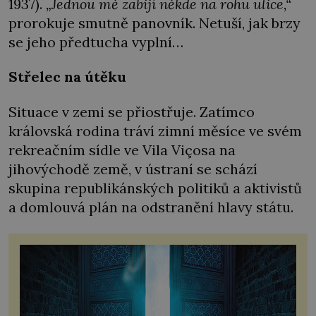
1937).
„Jednou mě zabijí někde na rohu ulice,“
prorokuje smutně panovník. Netuší, jak brzy
se jeho předtucha vyplní…
Střelec na útěku
Situace v zemi se přiostřuje. Zatímco
královská rodina tráví zimní měsíce ve svém
rekreačním sídle ve Vila Viçosa na
jihovýchodě země, v ústraní se schází
skupina republikánských politiků a aktivistů
a domlouvá plán na odstranění hlavy státu.