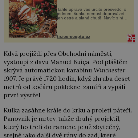
Tahle úprava vás určitě přesvědčí o
jednom: šunku nemusí doprovázet
jen ostré a slané chutě. Navíc s ní
nakrmíte poměrně hodně hladových
krků. Ingredience sádlo 3 kg šunky
vcelku 3 stroužky česneku hl...
tisicereceptu.cz
Když projíždí přes Obchodní náměstí,
vystoupí z davu Manuel Buíça. Pod pláštěm
skrývá automatickou karabinu
Winchester
1907
. Je právě 17.20 hodin, když zhruba deset
metrů od kočáru poklekne, zamíří a vypálí
první výstřel.
Kulka zasáhne krále do krku a proletí páteří.
Panovník je mrtev, takže druhý projektil,
který ho trefí do ramene, je už zbytečný,
stejně jako další dvě rány do zad, které