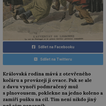
Sdílet na Facebooku
Sdílet na Twitteru
Královská rodina mává z otevřeného
kočáru a provázejí ji ovace. Pak se ale
z davu vynoří podmračený muž
s plnovousem, poklekne na jedno koleno a
zamíří pušku na cíl. Tím není nikdo jiný
než sám panovník.