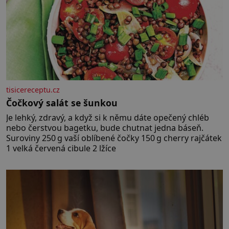
tisicereceptu.cz
Čočkový salát se šunkou
Je lehký, zdravý, a když si k němu dáte opečený chléb
nebo čerstvou bagetku, bude chutnat jedna báseň.
Suroviny 250 g vaší oblíbené čočky 150 g cherry rajčátek
1 velká červená cibule 2 lžíce