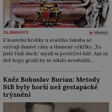
ZAJÍMAVOSTI
PŘEHRÁT
Z kostelní hrobky u svatého Jakuba se
ozývají dunivé rány a tlumené výkřiky. „To
jistě řádí duch,“ myslí si pověrčiví lidé. Ani za
dvě kopy grošů by se nikdo neodvážil
podzemní hrobku otevřít a její poklop tak
raději jen skrápí svěcenou vodou. Za několik
Kněz Bohuslav Burian: Metody
dní divné burácení skutečně ustane. Když o
StB byly horší než gestapácké
mnoho let později hrobku […]
trýznění