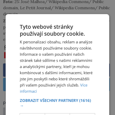
Foto:
25: José Malhoa/ Wikipedia Commons/ Public
domain, Le Petit Journal/ Wikipedia Commons/ Public
domain
Zdroje informací:
https://epochaplus.cz/atentat-na-
Tyto webové stránky
portugalskeho-krale-vydesena-manzelka-branila-
používají soubory cookie.
sveho-chote-kytici/ https://www.lisbon.vip/lisbon-
essentials/history-heritage/lisbon-regicide-of-190
K personalizaci obsahu, reklam a analýze
Štítky:
návštěvnosti používáme soubory cookie.
Informace o vašem používání našich
PANOVNÍK
PORTUGALSKO
stránek také sdílíme s našimi reklamními
a analytickými partnery, kteří je mohou
Sdílet na Facebooku
kombinovat s dalšími informacemi, které
jste jim poskytli nebo které shromáždili
Sdílet na Twitteru
při vašem používání jejich služeb.
Více
informací
ZOBRAZIT VŠECHNY PARTNERY
(1616)
PŘEDCHOZÍ ČLÁNEK
→
5 rozmarů výstřední císařovny Sisi: