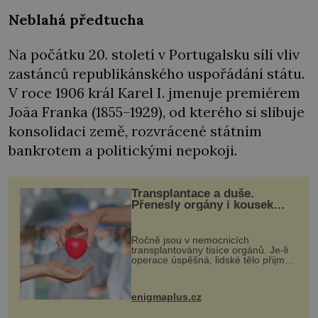
Neblahá předtucha
Na počátku 20. století v Portugalsku sílí vliv
zastánců republikánského uspořádání státu.
V roce 1906 král Karel I. jmenuje premiérem
Joãa Franka (1855–1929), od kterého si slibuje
konsolidaci země, rozvrácené státním
bankrotem a politickými nepokoji.
Transplantace a duše.
Přenesly orgány i kousek
osobnosti dárce?
Ročně jsou v nemocnicích
transplantovány tisíce orgánů. Je-li
operace úspěšná, lidské tělo přijme
darovaný orgán za své a pacient
může vést plnohodnotný život. Ale co
když při transplantaci nepřijímám...
enigmaplus.cz