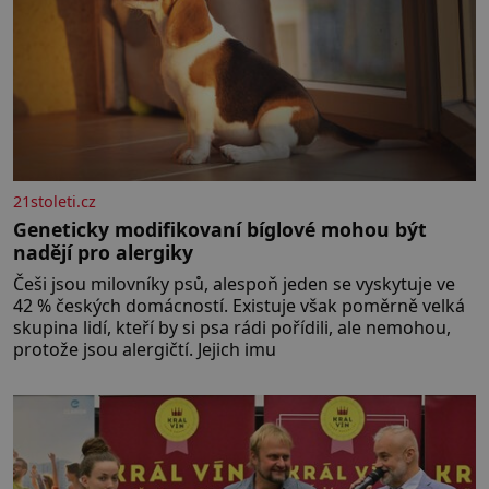
21stoleti.cz
Geneticky modifikovaní bíglové mohou být
nadějí pro alergiky
Češi jsou milovníky psů, alespoň jeden se vyskytuje ve
42 % českých domácností. Existuje však poměrně velká
skupina lidí, kteří by si psa rádi pořídili, ale nemohou,
protože jsou alergičtí. Jejich imu