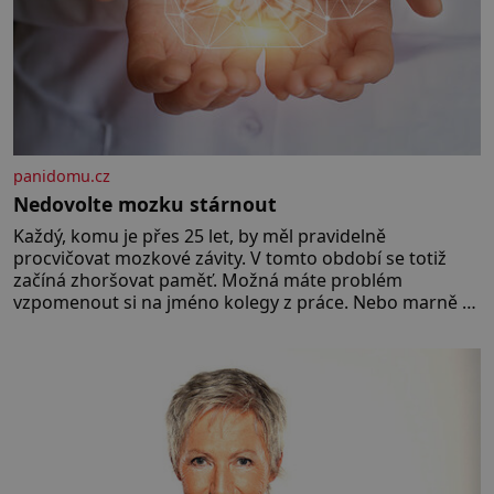
panidomu.cz
Nedovolte mozku stárnout
Každý, komu je přes 25 let, by měl pravidelně
procvičovat mozkové závity. V tomto období se totiž
začíná zhoršovat paměť. Možná máte problém
vzpomenout si na jméno kolegy z práce. Nebo marně v
paměti lovíte název knížky, kterou jste nedávno přečetli.
Je to opravdu tak, s věkem jako kdyby se paměť
rozhodla stávkovat. Cvičte