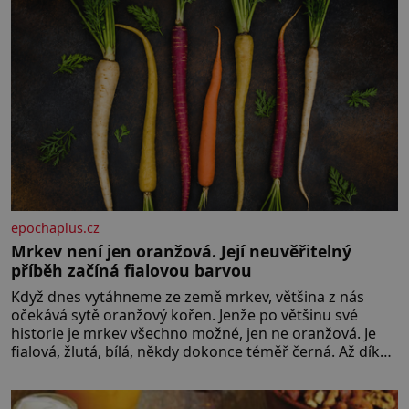
epochaplus.cz
Mrkev není jen oranžová. Její neuvěřitelný
příběh začíná fialovou barvou
Když dnes vytáhneme ze země mrkev, většina z nás
očekává sytě oranžový kořen. Jenže po většinu své
historie je mrkev všechno možné, jen ne oranžová. Je
fialová, žlutá, bílá, někdy dokonce téměř černá. Až díky
stovkám let pečlivého šlechtění se z ní stává zelenina,
bez které si českou zahradu ani nedokážeme
představit. Její příběh je