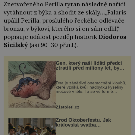
Znetvořeného Perilla tyran následně nařídí
vytáhnout z býka a shodit ze skály…„Falaris
upálil Perilla, proslulého řeckého odlévače
bronzu, v býkovi, kterého si on sám odlil,“
popisuje událost později historik
Diodoros
Sicilský
(asi 90–30 př.n.l.).
Gen, který naši lidští předci
ztratili před miliony let, by
mohl pomoci s léčbou
„nemoci králů“
Dna je zánětlivé onemocnění kloubů,
které vzniká kvůli nadbytku kyseliny
močové v těle. Ta se ve formě
krystalků ukládá v blízkosti kloubů,
nejčastěji přitom postihuje palce na
nohou, a způsobuje bole...
21stoleti.cz
Zrod Oktoberfestu. Jak
královská svatba
odstartovala největší pivní
festival světa