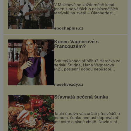
V Mnichově se každoročně koná
jeden z největších a nejslavnějších
festivalů na světě – Oktoberfest.
Každý rok přiláká miliony
návštěvníků, kteří si vychutnávají
pivo, tradiční jídlo a bavorskou
epochaplus.cz
kultur...
Konec Vagnerové s
Francouzem?
Smutný konec příběhu? Herečka ze
seriálu Studna, Hana Vagnerová
(42), poslední dobou nepůsobí
nejšťastněji. Ačkoli časy její anorexie
jsou už dávno pryč a opět se pyšnila
ženskými křivkami, najednou s...
nasehvezdy.cz
Šťavnatá pečená šunka
Tahle úprava vás určitě přesvědčí o
jednom: šunku nemusí doprovázet
jen ostré a slané chutě. Navíc s ní
nakrmíte poměrně hodně hladových
krků. Ingredience sádlo 3 kg šunky