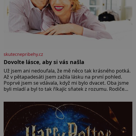
skutecnepribehy.cz
Dovolte lásce, aby si vás našla
Už jsem ani nedoufala, že mě něco tak krásného potká.
Až v pětapadesáti jsem zažila lásku na první pohled.
Poprvé jsem se vdávala, když mi bylo dvacet. Oba jsme
byli mladí a byl to tak říkajíc sňatek z rozumu. Rodiče
nás dali dohromady, Toník byl dobře zaopatřený mladý
muž. Manželství nám oběma moc nesvědčilo, brzy jsme
zjistili, že