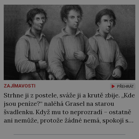
[…]
ZAJÍMAVOSTI
PŘEHRÁT
Strhne ji z postele, sváže ji a krutě zbije. „Kde
jsou peníze?“ naléhá Grasel na starou
švadlenku. Když mu to neprozradí – ostatně
ani nemůže, protože žádné nemá, spokojí se
lupič s několika měďáky a štůčky látky.
Zraněná žena pár dní nato umírá. Je to muž