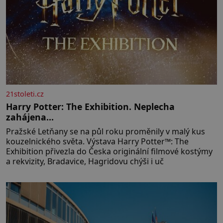
21stoleti.cz
Harry Potter: The Exhibition. Neplecha
zahájena…
Pražské Letňany se na půl roku proměnily v malý kus
kouzelnického světa. Výstava Harry Potter™: The
Exhibition přivezla do Česka originální filmové kostýmy
a rekvizity, Bradavice, Hagridovu chýši i uč