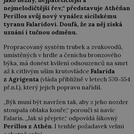
nejmelodičtější řev,“ představuje Athéňan
Perillos svůj nový vynález sicilskému
tyranu Falaridovi
. Doufá, že za něj získá
uznání i tučnou odměnu.
Propracovaný systém trubek a zvukovodů,
umístěných v hrdle a čenichu bronzového
býka, má donést kvílení odsouzenců na smrt
až k citlivým uším krutovládce
Falarida
z Agrigenta
(vláda přibližně v letech 570‒554
př.n.l.), který jejich popravu nařídil.
„Býk musí být navržen tak, aby z jeho nozder
stoupala oblaka kouře,“ poroučí si navíc
Falaris. „Jak si přejete,“ odpovídá šikovný
Perillos z Athén
. I tenhle požadavek velmi