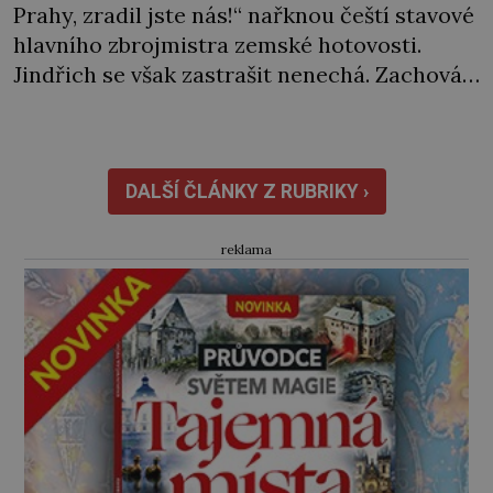
Prahy, zradil jste nás!“ nařknou čeští stavové
hlavního zbrojmistra zemské hotovosti.
Jindřich se však zastrašit nenechá. Zachová
chladnou hlavu a trestu unikne. Nicméně
cejchu zrádce se už nezbaví… Tři roky
stačily! Škola pro něj není. Jindřich Michal
Hýzrle z Chodů (1575–1665) se v ní nudí. 10letý
DALŠÍ ČLÁNKY Z RUBRIKY ›
chlapec chce procestovat […]
reklama