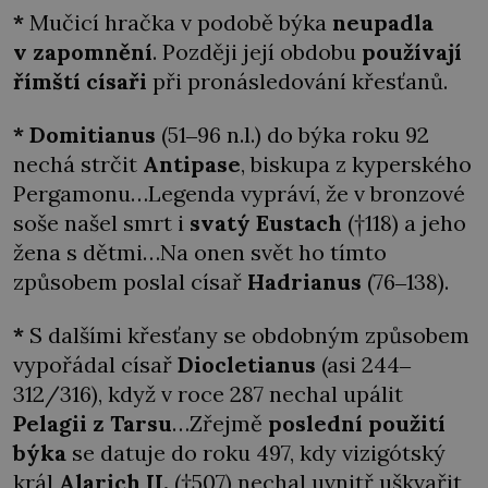
*
Mučicí hračka v podobě býka
neupadla
v zapomnění
. Později její obdobu
používají
římští císaři
při pronásledování křesťanů.
* Domitianus
(51‒96 n.l.) do býka roku 92
nechá strčit
Antipase
, biskupa z kyperského
Pergamonu…Legenda vypráví, že v bronzové
soše našel smrt i
svatý
Eustach
(†118) a jeho
žena s dětmi…Na onen svět ho tímto
způsobem poslal císař
Hadrianus
(76‒138).
*
S dalšími křesťany se obdobným způsobem
vypořádal císař
Diocletianus
(asi 244‒
312/316), když v roce 287 nechal upálit
Pelagii z Tarsu
…Zřejmě
poslední použití
býka
se datuje do roku 497, kdy vizigótský
král
Alarich II.
(†507) nechal uvnitř uškvařit