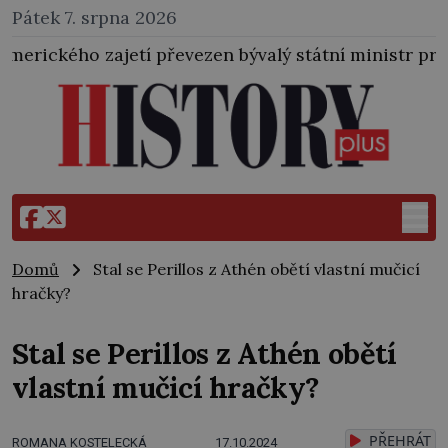
Pátek 7. srpna 2026
 převezen bývalý státní ministr pro protektorát K. H.
Domů
Stal se Perillos z Athén obětí vlastní mučicí
hračky?
Stal se Perillos z Athén obětí
vlastní mučicí hračky?
PŘEHRÁT
ROMANA KOSTELECKÁ
17.10.2024