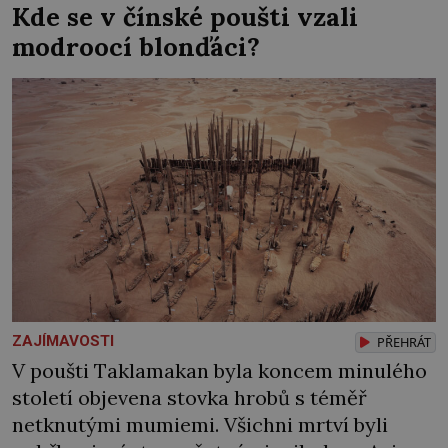
Kde se v čínské poušti vzali
nebývale krutý. Jeho činy budí hrůzu ještě
modroocí blonďáci?
dlouho po jeho smrti […]
ZAJÍMAVOSTI
PŘEHRÁT
V poušti Taklamakan byla koncem minulého
století objevena stovka hrobů s téměř
netknutými mumiemi. Všichni mrtví byli