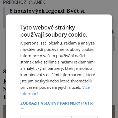
PŘEDCHOZÍ ČLÁNEK
6 houslových legend: Svět si
podmanili pílí, citem i fenomenální
pamětí
Tyto webové stránky
DALŠÍ ČLÁNEK
používají soubory cookie.
Páni z Koldic sponzorovali krále i
K personalizaci obsahu, reklam a analýze
císaře
návštěvnosti používáme soubory cookie.
Informace o vašem používání našich
stránek také sdílíme s našimi reklamními
a analytickými partnery, kteří je mohou
SOUVISEJÍCÍ ČLÁNKY
kombinovat s dalšími informacemi, které
Kněz Bohuslav Burian: Metody
jste jim poskytli nebo které shromáždili
při vašem používání jejich služeb.
Více
StB byly horší než gestapácké
informací
trýznění
ZOBRAZIT VŠECHNY PARTNERY
(1616)
→