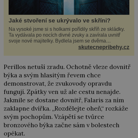
Jaké stvoření se ukrývalo ve skříni?
Na vysoké jsme si s holkami pořídily skříň ze skládky.
Ta vydávala po nocích divné zvuky a zavírala uvnitř
svoje nové majitelky. Bydlela jsem se dvěma
kamarádkami a bavilo nás zvelebovat si náš byt. Skoro
skutecnepribehy.cz
denně jsme tahaly domů různé kousky od babiček
nebo z bazaru, jako třeba staré zrcadlo a obrazy
Perillos netuší zradu. Ochotně vleze dovnitř
býka a svým hlasitým řevem chce
demonstrovat, že zvukovody opravdu
fungují. Zpátky ven už ale cestu nenajde.
Jakmile se dostane dovnitř, Falaris za ním
zaklapne dvířka. „Rozdělejte oheň,“ rozkáže
svým pochopům. Vzápětí se tvůrce
bronzového býka začne sám v bolestech
opékat.