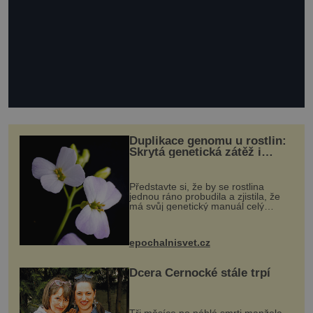
Duplikace genomu u rostlin:
Skrytá genetická zátěž i
evoluční výhoda
Představte si, že by se rostlina
jednou ráno probudila a zjistila, že
má svůj genetický manuál celý
dvakrát. Přesně to se občas v
přírodě stane – a podle nového
výzkumu to může být pro druhy
epochalnisvet.cz
vstupenka...
Dcera Černocké stále trpí