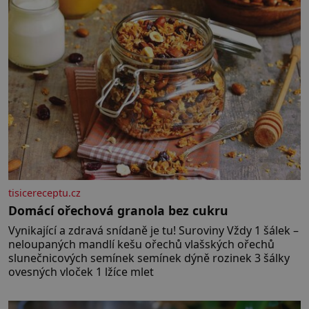
tisicereceptu.cz
Domácí ořechová granola bez cukru
Vynikající a zdravá snídaně je tu! Suroviny Vždy 1 šálek –
neloupaných mandlí kešu ořechů vlašských ořechů
slunečnicových semínek semínek dýně rozinek 3 šálky
ovesných vloček 1 lžíce mlet