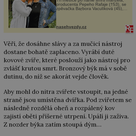
Tři měsíce po náhlé smrti manžela,
producenta Pepeho Rafaje (†53), se
zpěvačka Barbora Vaculíková (45),
dcera Petry Černocké (75), poprvé
ozvala veřejnosti. Na sociální síti
sdílela, že se snaží fung...
nasehvezdy.cz
Věří, že dosáhne slávy a za mučicí nástroj
dostane bohatě zaplaceno. Vyrábí duté
kovové zvíře, které poslouží jako nástroj pro
zvlášť krutou smrt. Bronzový býk má v sobě
dutinu, do níž se akorát vejde člověk.
Aby mohl do nitra zvířete vstoupit, na jedné
straně jsou umístěna dvířka. Pod zvířetem se
následně rozdělá oheň a rozpálený kov
zajistí oběti příšerné utrpení. Upálí ji zaživa.
Z nozder býka zatím stoupá dým…