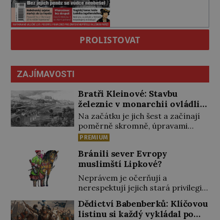
PROLISTOVAT
ZAJÍMAVOSTI
Bratři Kleinové: Stavbu
železnic v monarchii ovládli
samouci
Na začátku je jich šest a začínají
poměrně skromně, úpravami
zahrad, rybníků a parků. Postupně
PREMIUM
si ale troufnou i na stavbu železnic.
Bránili sever Evropy
Během 40 let vybudují na území
muslimští Lipkové?
monarchie třetinu všech tratí,
tedy asi 3500 kilometrů! Ohromně
Neprávem je očerňují a
na tom zbohatnou… Podnikavého
nerespektují jejich stará privilegia.
ducha zdědí bratři Kleinové po
A hlavně jim přestali vyplácet
Dědictví Babenberků: Klíčovou
otci Johannovi (1756–1835), který
dohodnutý žold! Lipkové proti
listinu si každý vykládal po
má malý statek na Jesenicku […]
těmto „podrazům“ hlasitě