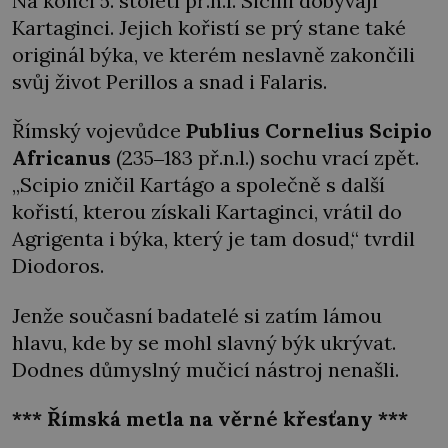
Na konci 5. století př.n.l. Sicílii dobývají
Kartaginci. Jejich kořistí se prý stane také
originál býka, ve kterém neslavně zakončili
svůj život Perillos a snad i Falaris.
Římský vojevůdce
Publius Cornelius Scipio
Africanus
(235‒183 př.n.l.) sochu vrací zpět.
„Scipio zničil Kartágo a společně s další
kořistí, kterou získali Kartaginci, vrátil do
Agrigenta i býka, který je tam dosud,“ tvrdil
Diodoros.
Jenže současní badatelé si zatím lámou
hlavu, kde by se mohl slavný býk ukrývat.
Dodnes důmyslný mučicí nástroj nenašli.
*** Římská metla na věrné křesťany ***