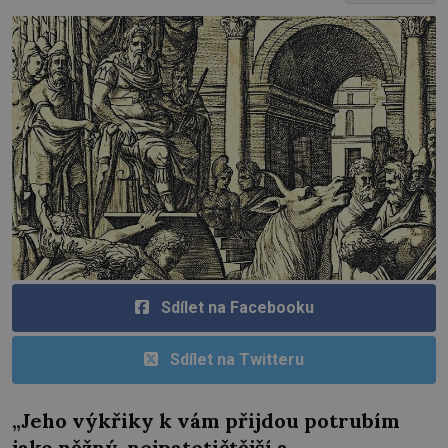
Sdílet na Facebooku
Sdílet na Twitteru
„Jeho výkřiky k vám přijdou potrubím
jako něžný, nejpatetičtější a