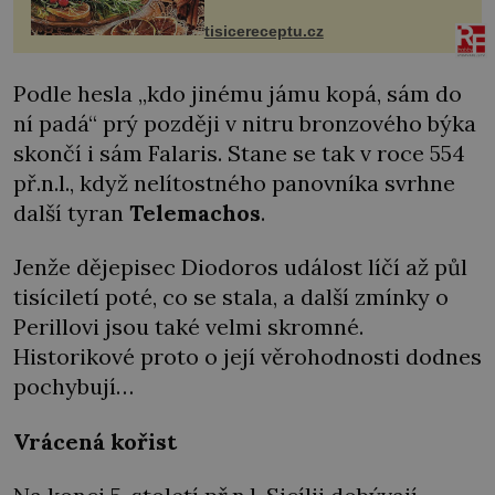
vcelku 3 stroužky česneku hl...
tisicereceptu.cz
Podle hesla „kdo jinému jámu kopá, sám do
ní padá“ prý později v nitru bronzového býka
skončí i sám Falaris. Stane se tak v roce 554
př.n.l., když nelítostného panovníka svrhne
další tyran
Telemachos
.
Jenže dějepisec Diodoros událost líčí až půl
tisíciletí poté, co se stala, a další zmínky o
Perillovi jsou také velmi skromné.
Historikové proto o její věrohodnosti dodnes
pochybují…
Vrácená kořist