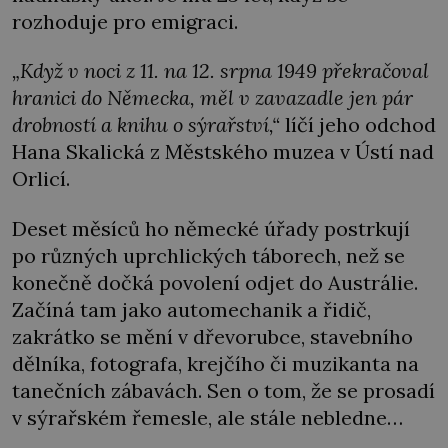
rozhoduje pro emigraci.
„Když v noci z 11. na 12. srpna 1949 překračoval
hranici do Německa, měl v zavazadle jen pár
drobností a knihu o sýrařství,“
líčí jeho odchod
Hana Skalická z Městského muzea v Ústí nad
Orlicí.
Deset měsíců ho německé úřady postrkují
po různých uprchlických táborech, než se
konečně dočká povolení odjet do Austrálie.
Začíná tam jako automechanik a řidič,
zakrátko se mění v dřevorubce, stavebního
dělníka, fotografa, krejčího či muzikanta na
tanečních zábavách. Sen o tom, že se prosadí
v sýrařském řemesle, ale stále nebledne…