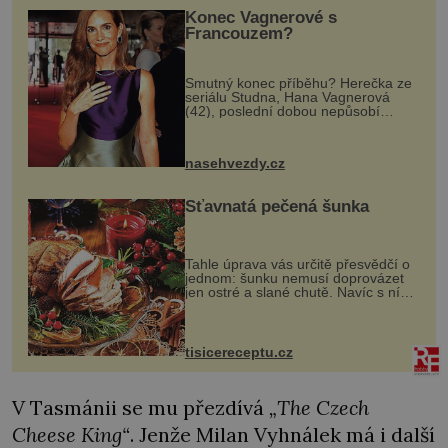
Konec Vagnerové s
Francouzem?
Smutný konec příběhu? Herečka ze
seriálu Studna, Hana Vagnerová
(42), poslední dobou nepůsobí
nejšťastněji. Ačkoli časy její anorexie
jsou už dávno pryč a opět se pyšnila
ženskými křivkami, najednou s...
nasehvezdy.cz
Šťavnatá pečená šunka
Tahle úprava vás určitě přesvědčí o
jednom: šunku nemusí doprovázet
jen ostré a slané chutě. Navíc s ní
nakrmíte poměrně hodně hladových
krků. Ingredience sádlo 3 kg šunky
vcelku 3 stroužky česneku hl...
tisicereceptu.cz
V Tasmánii se mu přezdívá
„The Czech
Cheese King“
. Jenže Milan Vyhnálek má i další