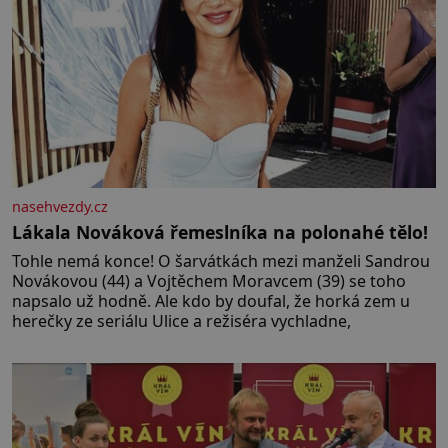
nasehvezdy.cz
Lákala Nováková řemeslníka na polonahé tělo!
Tohle nemá konce! O šarvátkách mezi manželi Sandrou
Novákovou (44) a Vojtěchem Moravcem (39) se toho
napsalo už hodně. Ale kdo by doufal, že horká zem u
herečky ze seriálu Ulice a režiséra vychladne,