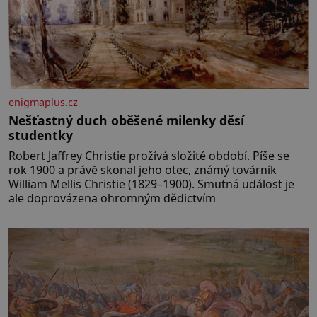
enigmaplus.cz
Nešťastný duch oběšené milenky děsí
studentky
Robert Jaffrey Christie prožívá složité období. Píše se
rok 1900 a právě skonal jeho otec, známý továrník
William Mellis Christie (1829–1900). Smutná událost je
ale doprovázena ohromným dědictvím