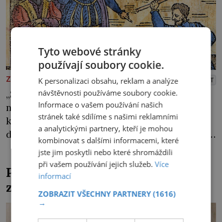
Tyto webové stránky
používají soubory cookie.
PREMIUM
ZAJÍMAVOSTI
PŘEHRÁT
K personalizaci obsahu, reklam a analýze
návštěvnosti používáme soubory cookie.
„Sestřičky, sudičky, v dlaně dlaň, vedem se,
Informace o vašem používání našich
nesem se přes moře, pláň, kouzlo teď točme
stránek také sdílíme s našimi reklamními
kol a kol.“ Čarodějnice na scéně deklamují a
a analytickými partnery, kteří je mohou
diváci v hledišti napětím ani nedýchají. Píše
kombinovat s dalšími informacemi, které
se rok 1606 a populární anglický dramatik
jste jim poskytli nebo které shromáždili
William Shakespeare uvádí svou Tragédii o
při vašem používání jejich služeb.
Více
Pohřbili kancléře z Mitrovic
Macbethovi. Napsal ji pro krále Jakuba I.,
informací
zaživa?
jenž v roce 1603 vystřídal […]
ZOBRAZIT VŠECHNY PARTNERY
(1616)
→