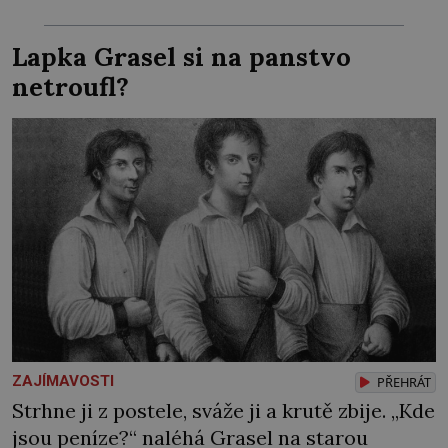
všechno, co po něm chtějí. Svým podpisem
jim potvrdí také to, že na něj během výslechů
Lapka Grasel si na panstvo
nikdo nevyvíjel fyzický ani psychický nátlak.
netroufl?
Syn brněnského řezníka chce být knězem a
[…]
ZAJÍMAVOSTI
PŘEHRÁT
Strhne ji z postele, sváže ji a krutě zbije. „Kde
jsou peníze?“ naléhá Grasel na starou