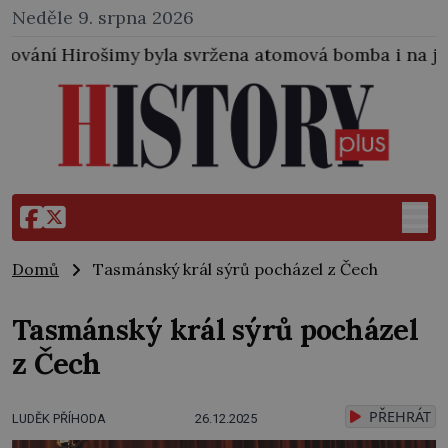
Neděle 9. srpna 2026
la svržena atomová bomba i na japonské město Nagasa
Domů
Tasmánský král sýrů pocházel z Čech
Tasmánský král sýrů pocházel
z Čech
PŘEHRÁT
LUDĚK PŘÍHODA
26.12.2025