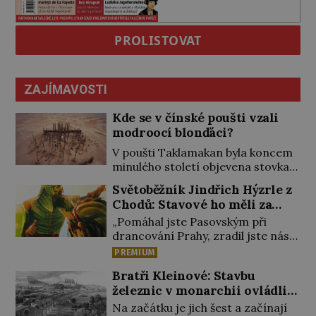
PROLISTOVAT
ZAJÍMAVOSTI
Kde se v čínské poušti vzali
modroocí blonďáci?
V poušti Taklamakan byla koncem
minulého století objevena stovka
hrobů s téměř netknutými
Světoběžník Jindřich Hýzrle z
mumiemi. Všichni mrtví byli
Chodů: Stavové ho měli za
pohřbeni s úctou a četnými
zrádce
„Pomáhal jste Pasovským při
milodary. Asi nejvíc přitom vědce
drancování Prahy, zradil jste nás!“
zaujal hrob tříměsíčního
nařknou čeští stavové hlavního
chlapečka s modrou filcovou
PREMIUM
zbrojmistra zemské hotovosti.
čapkou, z níž se draly blonďaté
Bratři Kleinové: Stavbu
Jindřich se však zastrašit nenechá.
vlásky. Fakt, že jsou těla dávných
železnic v monarchii ovládli
Zachová chladnou hlavu a trestu
lidí nesmírně dobře zachovalá,
samouci
unikne. Nicméně cejchu zrádce se
přičítají odborníci zdejším
Na začátku je jich šest a začínají