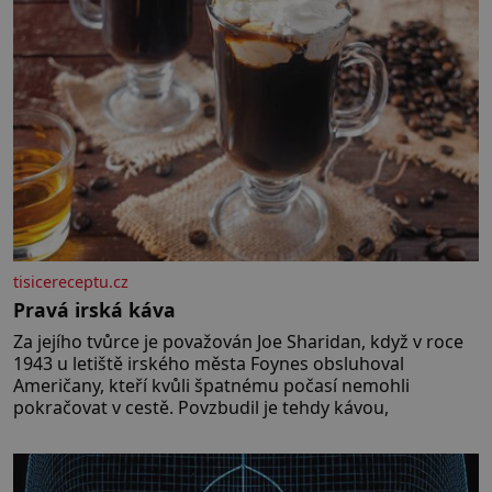
tisicereceptu.cz
Pravá irská káva
Za jejího tvůrce je považován Joe Sharidan, když v roce
1943 u letiště irského města Foynes obsluhoval
Američany, kteří kvůli špatnému počasí nemohli
pokračovat v cestě. Povzbudil je tehdy kávou,