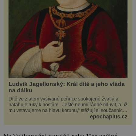
Ludvík Jagellonský: Král dítě a jeho vláda
na dálku
Dítě ve zlatem vyšívané peřince spokojeně žvatlá a
natahuje ruky k hostům. „Ještě neumí řádně mluvit, a už
mu vstavujeme na hlavu korunu,“ stěžují si současníci,
pro které je k neuvěření, že droboučký princ se dnes
epochaplus.cz
stal králem. Otázka za milion, na niž by všichni,
zejména stárnoucí a nemocný král Vl
Na Velikonoční pondělí roku 1955 začíná