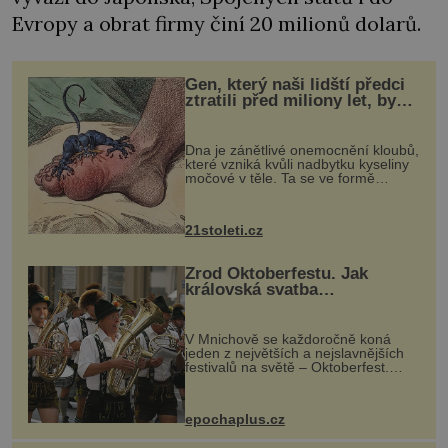
Evropy a obrat firmy činí 20 milionů dolarů.
Gen, který naši lidští předci
ztratili před miliony let, by
mohl pomoci s léčbou
„nemoci králů“
Dna je zánětlivé onemocnění kloubů,
které vzniká kvůli nadbytku kyseliny
močové v těle. Ta se ve formě
krystalků ukládá v blízkosti kloubů,
nejčastěji přitom postihuje palce na
nohou, a způsobuje bole...
21stoleti.cz
Zrod Oktoberfestu. Jak
královská svatba
odstartovala největší pivní
festival světa
V Mnichově se každoročně koná
jeden z největších a nejslavnějších
festivalů na světě – Oktoberfest.
Každý rok přiláká miliony
návštěvníků, kteří si vychutnávají
pivo, tradiční jídlo a bavorskou
epochaplus.cz
kultur...