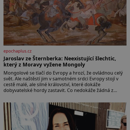
epochaplus.cz
Jaroslav ze Šternberka: Neexistující šlechtic,
který z Moravy vyžene Mongoly
Mongolové se tlačí do Evropy a hrozí, že ovládnou celý
svět. Ale naštěstí jim v samotném srdci Evropy stojí v
cestě malé, ale silné království, které dokáže
dobyvatelské hordy zastavit. Co nedokáže žádná z
asijských říší, co nedokážou Němci – to dokáže český
král. Nebo že by ne? Mongolové od roku 1223 postupují
podél Kaspického a Azovského moře,