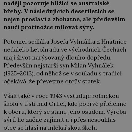
nadějí pozoruje blížící se australské
břehy. V následujících desetiletích se
nejen proslaví a zbohatne, ale především
naučí protinožce milovat sýry.
Potomci sedláka Josefa Vyhnálka z Hnátnice
nedaleko Letohradu ve východních Čechách
mají život narýsovaný dlouho dopředu.
Především nejstarší syn Milan Vyhnálek
(1925–2013), od něhož se v souladu s tradicí
očekává, že převezme otcův statek.
Však také v roce 1943 vystuduje rolnickou
školu v Ústí nad Orlicí, kde poprvé přičichne
k oboru, který se stane jeho osudem. Výroba
sýrů ho začne zajímat a i přes nesouhlas
otce se hlásí na mlékařskou školu