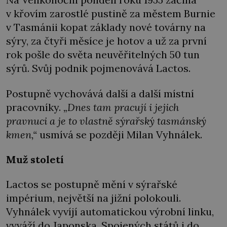
v křovím zarostlé pustině za městem Burnie
v Tasmánii kopat základy nové továrny na
sýry, za čtyři měsíce je hotov a už za první
rok pošle do světa neuvěřitelných 50 tun
sýrů. Svůj podnik pojmenovává Lactos.
Postupně vychovává další a další místní
pracovníky.
„Dnes tam pracují i jejich
pravnuci a je to vlastně sýrařský tasmánský
kmen,“
usmívá se později Milan Vyhnálek.
Muž století
Lactos se postupně mění v sýrařské
impérium, největší na jižní polokouli.
Vyhnálek vyvíjí automatickou výrobní linku,
vyváží do Japonska, Spojených států i do