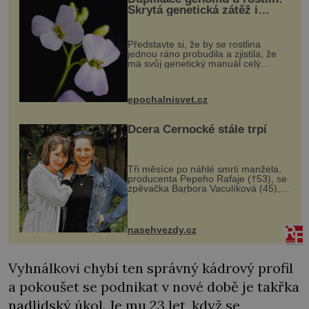
Skrytá genetická zátěž i
evoluční výhoda
Představte si, že by se rostlina
jednou ráno probudila a zjistila, že
má svůj genetický manuál celý
dvakrát. Přesně to se občas v
přírodě stane – a podle nového
výzkumu to může být pro druhy
epochalnisvet.cz
vstupenka...
Dcera Černocké stále trpí
Tři měsíce po náhlé smrti manžela,
producenta Pepeho Rafaje (†53), se
zpěvačka Barbora Vaculíková (45),
dcera Petry Černocké (75), poprvé
ozvala veřejnosti. Na sociální síti
sdílela, že se snaží fung...
nasehvezdy.cz
Vyhnálkovi chybí ten správný kádrový profil
a pokoušet se podnikat v nové době je takřka
nadlidský úkol. Je mu 23 let, když se