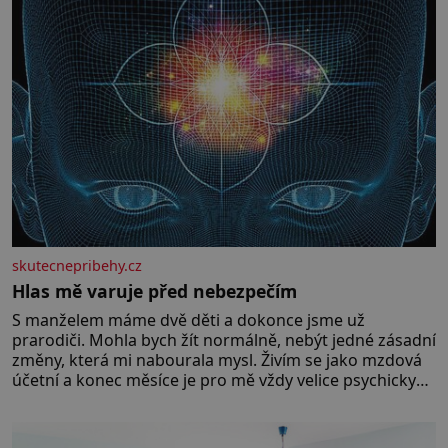
skutecnepribehy.cz
Hlas mě varuje před nebezpečím
S manželem máme dvě děti a dokonce jsme už
prarodiči. Mohla bych žít normálně, nebýt jedné zásadní
změny, která mi nabourala mysl. Živím se jako mzdová
účetní a konec měsíce je pro mě vždy velice psychicky
náročným obdobím. Od té chvíle, co máme vnoučata,
mi dcera čím dál častěji volá o pomoc, co se hlídání týče.
Dalo by se