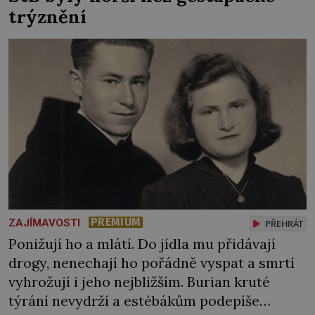
trýznění
PREMIUM
ZAJÍMAVOSTI
PŘEHRÁT
Ponižují ho a mlátí. Do jídla mu přidávají
drogy, nenechají ho pořádně vyspat a smrtí
vyhrožují i jeho nejbližším. Burian kruté
týrání nevydrží a estébákům podepíše