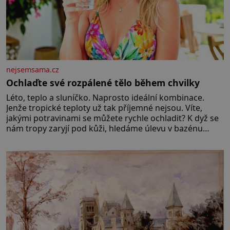
nejsemsama.cz
Ochlaďte své rozpálené tělo během chvilky
Léto, teplo a sluníčko. Naprosto ideální kombinace.
Jenže tropické teploty už tak příjemné nejsou. Víte,
jakými potravinami se můžete rychle ochladit? K dyž se
nám tropy zaryjí pod kůži, hledáme úlevu v bazénu
nebo pomocí klimatizace. Jenže ne vždycky můžeme být
v jejich blízkosti. Nemusíte však zoufat. Pokud budete
mít promyšlený jídelníček, žadné pařáky si na vás