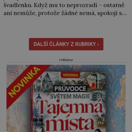
švadlenku. Když mu to neprozradí – ostatně
ani nemůže, protože žádné nemá, spokojí se
lupič s několika měďáky a štůčky látky.
Zraněná žena pár dní nato umírá. Je to muž
nebývale krutý. Jeho činy budí hrůzu ještě
dlouho po jeho smrti […]
DALŠÍ ČLÁNKY Z RUBRIKY ›
reklama