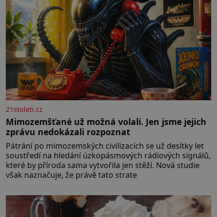
21stoleti.cz
Mimozemšťané už možná volali. Jen jsme jejich
zprávu nedokázali rozpoznat
Pátrání po mimozemských civilizacích se už desítky let
soustředí na hledání úzkopásmových rádiových signálů,
které by příroda sama vytvořila jen stěží. Nová studie
však naznačuje, že právě tato strate