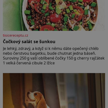
tisicereceptu.cz
Čočkový salát se šunkou
Je lehký, zdravý, a když si k němu dáte opečený chléb
nebo čerstvou bagetku, bude chutnat jedna báseň.
Suroviny 250 g vaší oblíbené čočky 150 g cherry rajčátek
1 velká červená cibule 2 lžíce