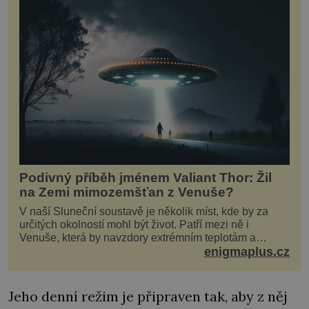
Podivný příběh jménem Valiant Thor: Žil
na Zemi mimozemšťan z Venuše?
V naší Sluneční soustavě je několik míst, kde by za
určitých okolností mohl být život. Patří mezi ně i
Venuše, která by navzdory extrémním teplotám a
smrtícímu složení atmosféry teoreticky mohla ukrývat
enigmaplus.cz
životní formy. Potvrzovat to má i podivný příběh muže
jménem Valiant Thor. Opravdu šlo o mimozem
Jeho denní režim je připraven tak, aby z něj