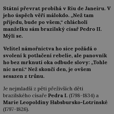
Státní převrat probíhá v Riu de Janeiru. V
jeho úspěch věří málokdo. „Než tam
přijedu, bude po všem,“ chlácholí
manželku sám brazilský císař Pedro II.
Mýlí se.
Velitel námořnictva ho sice požádá o
svolení k potlačení rebelie, ale panovník
ho bez mrknutí oka odbude slovy: „Tohle
nic není.“ Než skončí den, je ovšem
sesazen z trůnu.
Je nejmladší z pěti přeživších děti
brazilského císaře
Pedra I.
(1798–1834) a
Marie Leopoldiny Habsbursko-Lotrinské
(1797–1826).