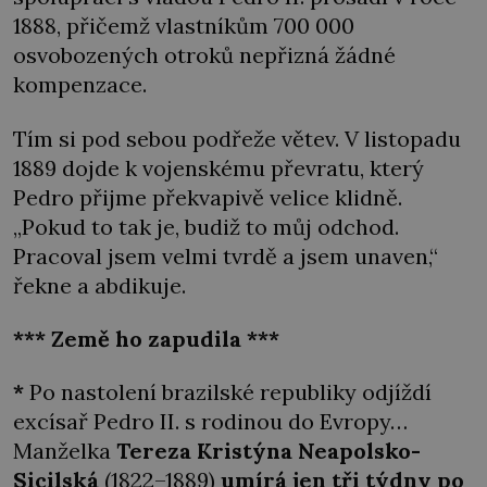
1888, přičemž vlastníkům 700 000
osvobozených otroků nepřizná žádné
kompenzace.
Tím si pod sebou podřeže větev. V listopadu
1889 dojde k vojenskému převratu, který
Pedro přijme překvapivě velice klidně.
„Pokud to tak je, budiž to můj odchod.
Pracoval jsem velmi tvrdě a jsem unaven,“
řekne a abdikuje.
*** Země ho zapudila ***
*
Po nastolení brazilské republiky odjíždí
excísař Pedro II. s rodinou do Evropy…
Manželka
Tereza Kristýna Neapolsko-
Sicilská
(1822–1889)
umírá jen tři týdny po