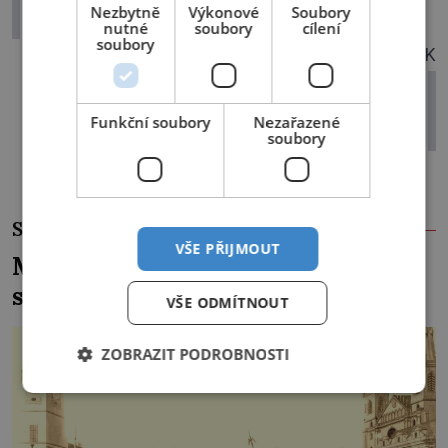
Nezbytně
Výkonové
Soubory
vyhnala carevna
nutné
soubory
cílení
soubory
DALŠÍ ČLÁNEK
6 triumfů českých egyptologů: Ruka
faraona, neznámá královna a
Funkční soubory
Nezařazené
princezna provdaná pod úroveň
soubory
SOUVISEJÍCÍ ČLÁNKY
VŠE PŘIJMOUT
Maxmilián II. představil Čechům
slona i lva
VŠE ODMÍTNOUT
ZOBRAZIT PODROBNOSTI