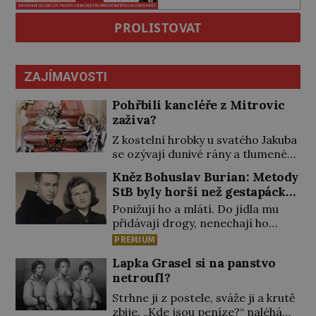
PROLISTOVAT
ZAJÍMAVOSTI
Pohřbili kancléře z Mitrovic
zaživa?
Z kostelní hrobky u svatého Jakuba
se ozývají dunivé rány a tlumené
výkřiky. „To jistě řádí duch,“ myslí si
Kněz Bohuslav Burian: Metody
pověrčiví lidé. Ani za dvě kopy
StB byly horší než gestapácké
grošů by se nikdo neodvážil
trýznění
Ponižují ho a mlátí. Do jídla mu
podzemní hrobku otevřít a její
přidávají drogy, nenechají ho
poklop tak raději jen skrápí
pořádně vyspat a smrtí vyhrožují i
svěcenou vodou. Za několik dní
PREMIUM
jeho nejbližším. Burian kruté
divné burácení skutečně ustane.
Lapka Grasel si na panstvo
týrání nevydrží a estébákům
Když o mnoho let později hrobku
netroufl?
podepíše všechno, co po něm
[…]
chtějí. Svým podpisem jim potvrdí
Strhne ji z postele, sváže ji a krutě
také to, že na něj během výslechů
zbije. „Kde jsou peníze?“ naléhá