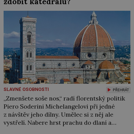
zdobit katedrálu?
dějin čas od času objevila nějaká velká
panovnice, ale daly […]
SLAVNÉ OSOBNOSTI
PŘEHRÁT
„Zmenšete soše nos,“ radí florentský politik
Piero Soderini Michelangelovi při jedné
z návštěv jeho dílny. Umělec si z něj ale
vystřelí. Nabere hrst prachu do dlaní a
předstírá, že jedinou ranou dláta opravdu