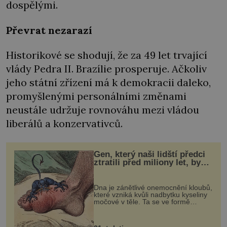
dospělými.
Převrat nezarazí
Historikové se shodují, že za 49 let trvající
vlády Pedra II. Brazílie prosperuje. Ačkoliv
jeho státní zřízení má k demokracii daleko,
promyšlenými personálními změnami
neustále udržuje rovnováhu mezi vládou
liberálů a konzervativců.
Gen, který naši lidští předci
ztratili před miliony let, by
mohl pomoci s léčbou
„nemoci králů“
Dna je zánětlivé onemocnění kloubů,
které vzniká kvůli nadbytku kyseliny
močové v těle. Ta se ve formě
krystalků ukládá v blízkosti kloubů,
nejčastěji přitom postihuje palce na
nohou, a způsobuje bole...