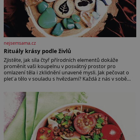
nejsemsama.cz
Rituály krásy podle živlů
Zjistěte, jak síla čtyř přírodních elementů dokáže
proměnit vaši koupelnu v posvátný prostor pro
omlazení těla i zklidnění unavené mysli. Jak pečovat o
pleť a tělo v souladu s hvězdami? Každá z nás v sobě
nese otisk vesmíru, který se projevuje nejen v naší
povaze, ale i v potřebách naší pokožky. Ohnivá znamení
Ženy narozené ve znamení Berana, Lva a Střelce v sobě
nesou žár, odvahu a neutuchající elán. Vaše