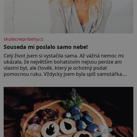
skutecnepribehy.cz
Souseda mi poslalo samo nebe!
Celý život jsem si vystačila sama. Až vážná nemoc mi
ukázala, že největším bohatstvím nejsou peníze ani
vlastní byt, ale člověk, který je ochotný podat
pomocnou ruku. Vždycky jsem byla spíš samotářka.
Nepotřebovala jsem kolem sebe partu kamarádek ani
partnera. Stačily mi knihy, práce a hlavně klid. Hned po
studiích jsem odešla z rodného města,