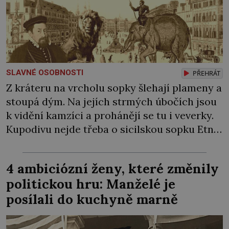
SLAVNÉ OSOBNOSTI
PŘEHRÁT
Z kráteru na vrcholu sopky šlehají plameny a
stoupá dým. Na jejích strmých úbočích jsou
k vidění kamzíci a prohánějí se tu i veverky.
Kupodivu nejde třeba o sicilskou sopku Etnu,
ale o pražské Staroměstské náměstí. Na jaře
1570 zde císař Maxmilián II. pořádá velkolepé
4 ambiciózní ženy, které změnily
slavnosti, při kterých Pražané vůbec poprvé
politickou hru: Manželé je
spatří také živého slona […]
posílali do kuchyně marně