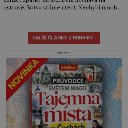
ostrově. Sotva stihne utéct. Nechybí mnoho
a rozzuření Sardiňané by ho zajali. Naštěstí
se za neúspěch nakonec najde jiný viník…
Francouzská flotila pod velením admirála
Laurenta Trugueta (1752‒1839) vyplouvá
DALŠÍ ČLÁNKY Z RUBRIKY ›
v únoru 1793 z Toulonu. Mezi posádkou […]
reklama