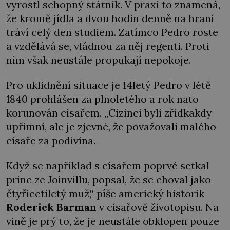
vyrostl schopný státník. V praxi to znamená,
že kromě jídla a dvou hodin denně na hraní
tráví celý den studiem. Zatímco Pedro roste
a vzdělává se, vládnou za něj regenti. Proti
nim však neustále propukají nepokoje.
Pro uklidnění situace je 14letý Pedro v létě
1840 prohlášen za plnoletého a rok nato
korunován císařem. „Cizinci byli zřídkakdy
upřímní, ale je zjevné, že považovali malého
císaře za podivína.
Když se například s císařem poprvé setkal
princ ze Joinvillu, popsal, že se choval jako
čtyřicetiletý muž,“ píše americký historik
Roderick Barman
v císařově životopisu. Na
vině je prý to, že je neustále obklopen pouze