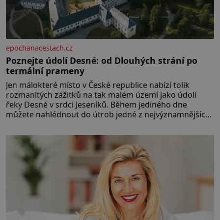
epochanacestach.cz
Poznejte údolí Desné: od Dlouhých strání po
termální prameny
Jen málokteré místo v České republice nabízí tolik
rozmanitých zážitků na tak malém území jako údolí
řeky Desné v srdci Jeseníků. Během jediného dne
můžete nahlédnout do útrob jedné z nejvýznamnějších
vodních elektráren v Evropě, vydat se na horské
hřebeny, projet se na koloběžce a den zakončit
poznáváním památek ve Velkých Losinách nebo v
termálním