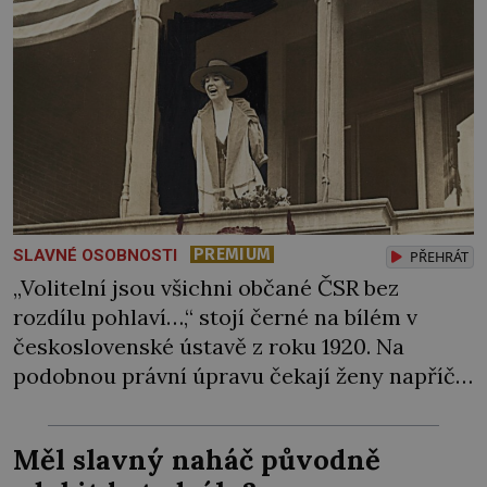
PREMIUM
SLAVNÉ OSOBNOSTI
PŘEHRÁT
„Volitelní jsou všichni občané ČSR bez
rozdílu pohlaví…,“ stojí černé na bílém v
československé ústavě z roku 1920. Na
podobnou právní úpravu čekají ženy napříč
celým světem dlouhá léta a často za ni
bojují… Politikaření bylo po dlouhá staletí
Měl slavný naháč původně
výsadou mužů. Samozřejmě, že se v průběhu