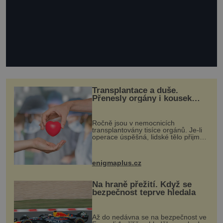
Transplantace a duše.
Přenesly orgány i kousek
osobnosti dárce?
Ročně jsou v nemocnicích
transplantovány tisíce orgánů. Je-li
operace úspěšná, lidské tělo přijme
darovaný orgán za své a pacient
může vést plnohodnotný život. Ale co
když při transplantaci nepřijímám...
enigmaplus.cz
Na hraně přežití. Když se
bezpečnost teprve hledala
Až do nedávna se na bezpečnost ve