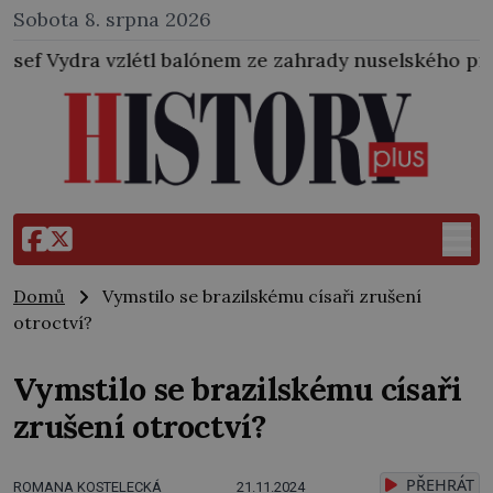
Sobota 8. srpna 2026
l balónem ze zahrady nuselského pivovaru a stal se t
Domů
Vymstilo se brazilskému císaři zrušení
otroctví?
Vymstilo se brazilskému císaři
zrušení otroctví?
PŘEHRÁT
ROMANA KOSTELECKÁ
21.11.2024