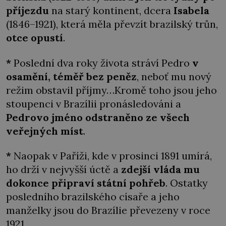
příjezdu
na starý kontinent, dcera
Isabela
(1846–1921), která měla převzít brazilský trůn,
otce opustí
.
*
Poslední dva roky života stráví Pedro
v
osamění, téměř bez peněz
, neboť mu nový
režim obstavil příjmy…Kromě toho jsou jeho
stoupenci v Brazílii pronásledováni a
Pedrovo jméno odstraněno ze všech
veřejných míst
.
*
Naopak v Paříži, kde v prosinci 1891 umírá,
ho drží v nejvyšší úctě a
zdejší vláda mu
dokonce připraví státní pohřeb
. Ostatky
posledního brazilského císaře a jeho
manželky jsou do Brazílie převezeny v roce
1921.