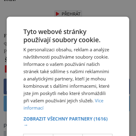
PŘEHRÁT
Tyto webové stránky
Foto:
wikipedia.org,
používají soubory cookie.
queenoftheamazons1873.tumblr.com, allempires.com,
K personalizaci obsahu, reklam a analýze
pinterest.com
návštěvnosti používáme soubory cookie.
Štítky:
Informace o vašem používání našich
19. STOLETÍ
BRAZÍLIE
CÍSAŘ PEDRO II.
stránek také sdílíme s našimi reklamními
a analytickými partnery, kteří je mohou
kombinovat s dalšími informacemi, které
Sdílet na Facebooku
jste jim poskytli nebo které shromáždili
při vašem používání jejich služeb.
Více
Sdílet na Twitteru
informací
ZOBRAZIT VŠECHNY PARTNERY
(1616)
→
PŘEDCHOZÍ ČLÁNEK
Ruský Kolumbus: Na moře ho znovu