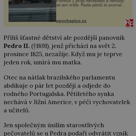
Formuli 1 příliš nehledělo a nehody
se jen vršily. Řada pilotů to poznala
na vlastní kůži, často s trvalými
následky nebo bohužel i ztrátou
života. Dnes nepochopiteln...
epochaplus.cz
Příliš šťastné dětství ale pozdější panovník
Pedro II.
(†1891), jenž přichází na svět 2.
prosince 1825, nezažije. Když mu je teprve
jeden rok, umírá mu matka.
Otec na nátlak brazilského parlamentu
abdikuje o pár let později a odjede do
rodného Portugalska. Pětiletého synka
nechává v Jižní Americe, v péči vychovatelek
a učitelů.
Jen společným úsilím starostlivých
pečovatelů se u Pedra podaří odvrátit vznik