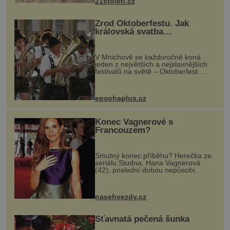
21stoleti.cz
Zrod Oktoberfestu. Jak
královská svatba
odstartovala největší pivní
festival světa
V Mnichově se každoročně koná
jeden z největších a nejslavnějších
festivalů na světě – Oktoberfest.
Každý rok přiláká miliony
návštěvníků, kteří si vychutnávají
pivo, tradiční jídlo a bavorskou
epochaplus.cz
kultur...
Konec Vagnerové s
Francouzem?
Smutný konec příběhu? Herečka ze
seriálu Studna, Hana Vagnerová
(42), poslední dobou nepůsobí
nejšťastněji. Ačkoli časy její anorexie
jsou už dávno pryč a opět se pyšnila
ženskými křivkami, najednou s...
nasehvezdy.cz
Šťavnatá pečená šunka