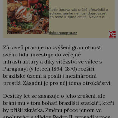
Tahle úprava vás určitě přesvědčí o
jednom: šunku nemusí doprovázet
jen ostré a slané chutě. Navíc s ní
nakrmíte poměrně hodně hladových
krků. Ingredience sádlo 3 kg šunky
vcelku 3 stroužky česneku hl...
tisicereceptu.cz
Zároveň pracuje na zvýšení gramotnosti
svého lidu, investuje do veřejné
infrastruktury a díky vítězství ve válce s
Paraguayí (v letech 1864–1870) rozšíří
brazilské území a posílí i mezinárodní
prestiž. Zásadní je pro něj téma otrokářství.
Desítky let se zasazuje o jeho zrušení, ale
brání mu v tom bohatí brazilští statkáři, kteří
by přišli zkrátka. Změnu přece jenom ve
spolupráci s vládou Pedro II. prosadí v roce