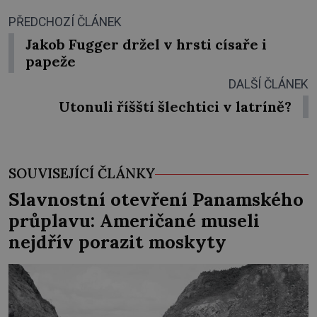
PŘEDCHOZÍ ČLÁNEK
Jakob Fugger držel v hrsti císaře i
papeže
DALŠÍ ČLÁNEK
Utonuli říšští šlechtici v latríně?
SOUVISEJÍCÍ ČLÁNKY
Slavnostní otevření Panamského
průplavu: Američané museli
nejdřív porazit moskyty