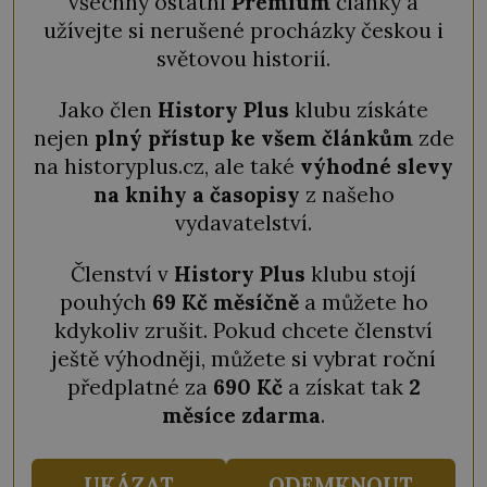
všechny ostatní
Premium
články a
užívejte si nerušené procházky českou i
světovou historií.
Jako člen
History Plus
klubu získáte
nejen
plný přístup ke všem článkům
zde
na historyplus.cz, ale také
výhodné slevy
na knihy a časopisy
z našeho
vydavatelství.
Členství v
History Plus
klubu stojí
pouhých
69 Kč měsíčně
a můžete ho
kdykoliv zrušit. Pokud chcete členství
ještě výhodněji, můžete si vybrat roční
předplatné za
690 Kč
a získat tak
2
měsíce zdarma
.
UKÁZAT
ODEMKNOUT