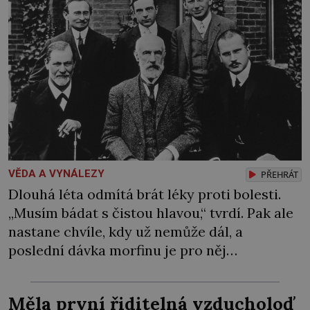
VĚDA A VYNÁLEZY
PŘEHRÁT
Dlouhá léta odmítá brát léky proti bolesti.
„Musím bádat s čistou hlavou,“ tvrdí. Pak ale
nastane chvíle, kdy už nemůže dál, a
poslední dávka morfinu je pro něj
vysvobozením. Původ zakladatele
psychoanalýzy Sigmunda Freuda (†1939) je
Měla první řiditelná vzducholoď
vskutku internacionální. Na svět přichází 6.