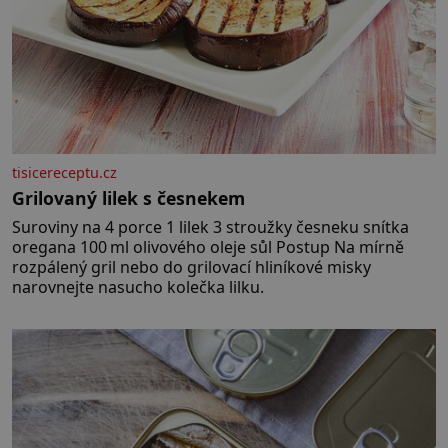
tisicereceptu.cz
Grilovaný lilek s česnekem
Suroviny na 4 porce 1 lilek 3 stroužky česneku snítka
oregana 100 ml olivového oleje sůl Postup Na mírně
rozpálený gril nebo do grilovací hliníkové misky
narovnejte nasucho kolečka lilku.