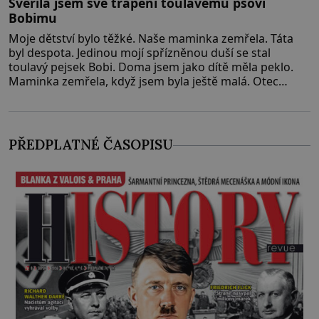
Svěřila jsem své trápení toulavému psovi
Bobimu
Moje dětství bylo těžké. Naše maminka zemřela. Táta
byl despota. Jedinou mojí spřízněnou duší se stal
toulavý pejsek Bobi. Doma jsem jako dítě měla peklo.
Maminka zemřela, když jsem byla ještě malá. Otec
hodně pil a často dokázal propít skoro celou výplatu.
Čtyři roky jsem chodila do školy u nás na vesnici. Měli
mě tam rádi, protože
PŘEDPLATNÉ ČASOPISU