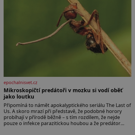
bohatou historií i luxusem.Zjistěte,
epochalnisvet.cz
Mikroskopičtí predátoři v mozku si vodí oběť
jako loutku
Připomíná to námět apokalyptického seriálu The Last of
Us. A skoro mrazí při představě, že podobné horory
probíhají v přírodě běžně – s tím rozdílem, že nejde
pouze o infekce parazitickou houbou a že predátor
dokáže ovládat jen vývojově nesrovnatelně jednodušší