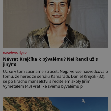
nasehvezdy.cz
Návrat Krejčíka k bývalému? Ne! Randí už s
jiným!
Už se v tom začínáme ztrácet. Nejprve vše nasvědčovalo
tomu, že herec ze seriálu Kamarádi, Daniel Krejčík (32),
se po krachu manželství s ředitelem školy Jiřím
Vymětalem (43) vrátí ke svému bývalému p