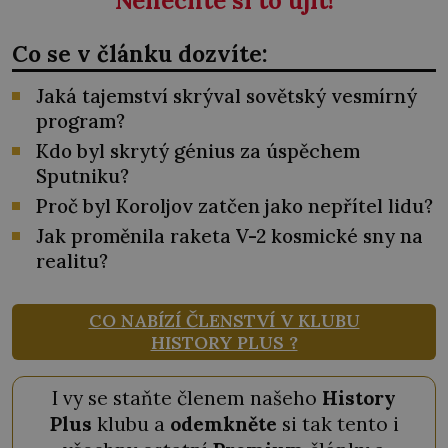
Nenechte si to ujít!
Co se v článku dozvíte:
Jaká tajemství skrýval sovětský vesmírný
program?
Kdo byl skrytý génius za úspěchem
Sputniku?
Proč byl Koroljov zatčen jako nepřítel lidu?
Jak proměnila raketa V-2 kosmické sny na
realitu?
CO NABÍZÍ ČLENSTVÍ V KLUBU
HISTORY PLUS ?
I vy se staňte členem našeho
History
Plus
klubu a
odemkněte
si tak tento i