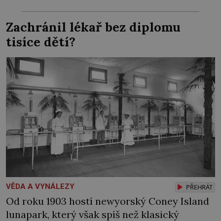
pro něj důkaz, že plně řiditelná vzducholoď
není hloupým výmyslem. Chce to jen víc
Zachránil lékař bez diplomu
času a peněz, aby ji byl schopen sestrojit…
tisíce dětí?
Síla páry ho […]
VĚDA A VYNÁLEZY
PŘEHRÁT
Od roku 1903 hostí newyorský Coney Island
lunapark, který však spíš než klasický