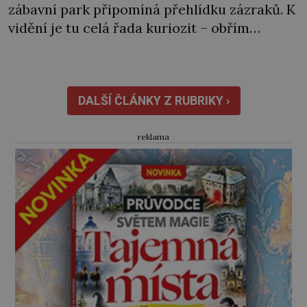
zábavní park připomíná přehlídku zázraků. K
vidění je tu celá řada kuriozit – obřím
modelem Vernovy ponorky počínaje a
vesničkou plnou „pravých“ živoucích
trpaslíků konče. Dokonce jsou tu i první
inkubátory. I s předčasně narozenými dětmi!
DALŠÍ ČLÁNKY Z RUBRIKY ›
Novorozenci, umístění ve zdejším zařízení,
jsou […]
reklama