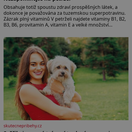
Obsahuje totiž spoustu zdraví prospěšných látek, a
dokonce je považována za tuzemskou superpotravinu.
Zázrak plný vitaminů V petrželi najdete vitaminy B1, B2,
B3, B6, provitamin A, vitamin E a velké množství
vitamínu C (nejvíce ho má nať, dokonce třikrát více než
pomeranč, v kořeni je také, ale je ho desetkrát méně), a
kyselinu listovou. Ale
skutecnepribehy.cz