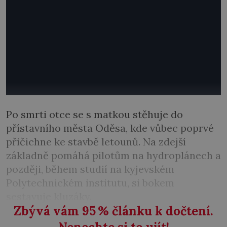
Po smrti otce se s matkou stěhuje do
přístavního města Oděsa, kde vůbec poprvé
přičichne ke stavbě letounů. Na zdejší
základně pomáhá pilotům na hydroplánech a
později, během studií na kyjevském
Polytechnickém institutu, si bokem
sestavuje kluzáky.
Zbývá vám 95
%
článku k dočtení.