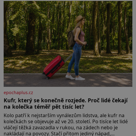
živočichy, než je člověk. Najít skutečné zombie není nic
nemožného ani v naší přírodě.
epochaplus.cz
Kufr, který se konečně rozjede. Proč lidé čekají
na kolečka téměř pět tisíc let?
Kolo patří k nejstarším vynálezům lidstva, ale kufr na
kolečkách se objevuje až ve 20. století. Po tisíce let lidé
vláčejí těžká zavazadla v rukou, na zádech nebo je
nakládají na povozy. Stačí přitom jediný nápad,