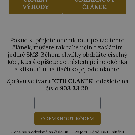
VÝHODY
ČLÁNEK
Pokud si přejete odemknout pouze tento
článek, můžete tak také učinit zasláním
jediné SMS. Během chvilky obdržíte číselný
kód, který opíšete do následujícího okénka
a kliknutím na tlačítko jej odemknete.
Zprávu ve tvaru "
CTU CLANEK
" odešlete na
číslo
903 33 20
.
ODEMKNOUT KÓDEM
Cena SMS odeslané na číslo 9033320 je 20 Kč vč. DPH. Službu