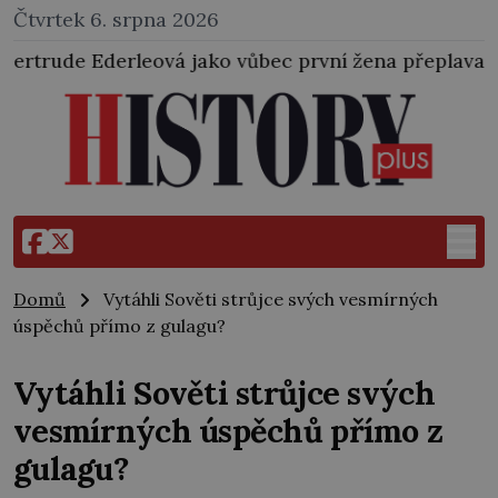
Čtvrtek 6. srpna 2026
jako vůbec první žena přeplavala kanál La Manche. Z
Domů
Vytáhli Sověti strůjce svých vesmírných
úspěchů přímo z gulagu?
Vytáhli Sověti strůjce svých
vesmírných úspěchů přímo z
gulagu?