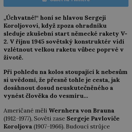
„Úchvatné!“ honí se hlavou Sergeji
Koroljovovi, když zpoza ohradníku
sleduje zkušební start německé rakety V-
2. V říjnu 1945 sovětský konstruktér vidí
vzlétnout velkou raketu vůbec poprvé v
životě.
Při pohledu na kolos stoupající k nebesům
si uvědomí, že přesně tohle je cesta, jak
dosáhnout dosud neuskutečněného a
vynést člověka do vesmíru…
Američané měli
Wernhera von Brauna
(1912–1977), Sověti zase
Sergeje Pavloviče
Koroljova
(1907–1966). Budoucí strůjce