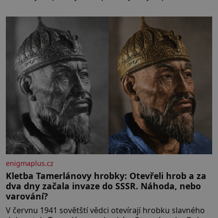
připevnit ke kufru kolečka. Jenže právě ten nikdo
dlouho nedostane. Až jednou se na letišti ozve věta,
která změní
enigmaplus.cz
Kletba Tamerlánovy hrobky: Otevřeli hrob a za
dva dny začala invaze do SSSR. Náhoda, nebo
varování?
V červnu 1941 sovětští vědci otevírají hrobku slavného