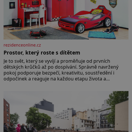
rezidenceonline.cz
Prostor, který roste s dítětem
Je to svět, který se vyvíjí a proměňuje od prvních
dětských krůčků až po dospívání. Správně navržený
pokoj podporuje bezpečí, kreativitu, soustředění i
odpočinek a reaguje na každou etapu života a
specifické potřeby dítěte. Pro nejmenší je klíčová
jednoduchost, měkkost a bezpečí, proto by pokoj
miminka měl působit především klidně a útulně.
Předškolní věk je