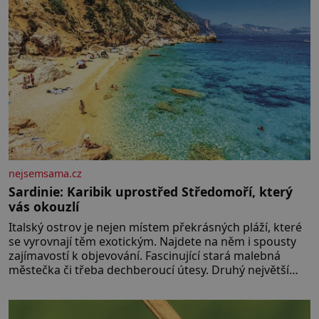
nejsemsama.cz
Sardinie: Karibik uprostřed Středomoří, který
vás okouzlí
Italský ostrov je nejen místem překrásných pláží, které
se vyrovnají těm exotickým. Najdete na něm i spousty
zajímavostí k objevování. Fascinující stará malebná
městečka či třeba dechberoucí útesy. Druhý největší
italský ostrov o velikosti přibližně jedné třetiny České
republiky vás ohromí nejen svými plážemi s bílým
pískem jako v Karibiku, ale i divokou krajinou, také