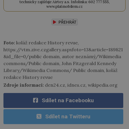
technicky zajišťuje Airtoy a.s. Infolinka: 602 777 555,
www.platmobilem.cz
PŘEHRÁT
Foto:
koláž redakce History revue,
https://vtm.zive.czgallery.aspxfoto=13&article=189821
&id_file=0/public domain, autor neznámý/Wikimedia
commons/Public domain, John Fitzgerald Kennedy
Library/Wikimedia Commons/ Public domain, koláž
redakce History revue
Zdroje informací:
den24.cz, idnes.cz, wikipedia.org
Sdílet na Facebooku
Sdílet na Twitteru