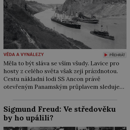
VĚDA A VYNÁLEZY
PŘEHRÁT
Měla to být sláva se vším všudy. Lavice pro
hosty z celého světa však zejí prázdnotou.
Cestu nákladní lodi SS Ancon právě
otevřeným Panamským průplavem sleduje
jen hrstka přítomných. Svět vstoupil do
války, lidé proto o jednu z největších staveb v
Sigmund Freud: Ve středověku
dějinách ztrácejí zájem. Byla to bída. Když
by ho upálili?
Američané v roce 1904 převzali od […]