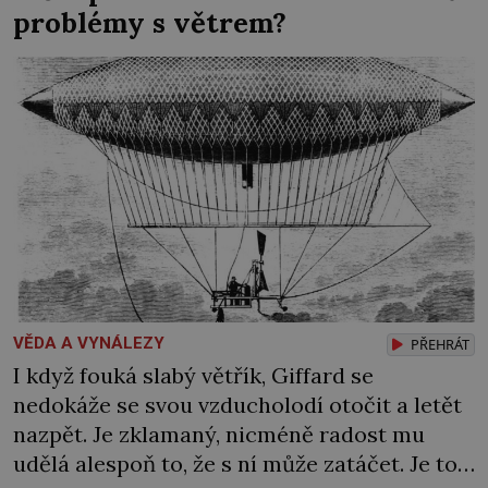
problémy s větrem?
května 1856 v moravském Příboru v německy
mluvící rodině původem z polské Haliče. Už
v dětství […]
VĚDA A VYNÁLEZY
PŘEHRÁT
I když fouká slabý větřík, Giffard se
nedokáže se svou vzducholodí otočit a letět
nazpět. Je zklamaný, nicméně radost mu
udělá alespoň to, že s ní může zatáčet. Je to