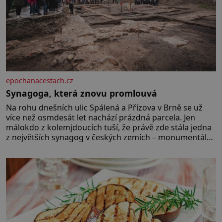
epochanacestach.cz
Synagoga, která znovu promlouvá
Na rohu dnešních ulic Spálená a Přízova v Brně se už
více než osmdesát let nachází prázdná parcela. Jen
málokdo z kolemjdoucích tuší, že právě zde stála jedna
z největších synagog v českých zemích – monumentální
stavba, která byla po desetiletí symbolem sebevědomé
a prosperující židovské komunity. Brněnská Velká
synagoga byla slavnostně otevřena v roce