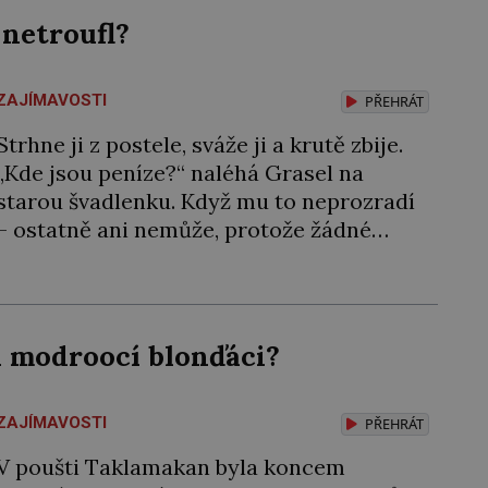
 netroufl?
ZAJÍMAVOSTI
PŘEHRÁT
Strhne ji z postele, sváže ji a krutě zbije.
„Kde jsou peníze?“ naléhá Grasel na
starou švadlenku. Když mu to neprozradí
– ostatně ani nemůže, protože žádné
nemá, spokojí se lupič s několika měďáky
a štůčky látky. Zraněná žena pár dní nato
umírá. Je to muž nebývale krutý. Jeho
činy budí hrůzu ještě dlouho po jeho
li modroocí blonďáci?
smrti […]
ZAJÍMAVOSTI
PŘEHRÁT
V poušti Taklamakan byla koncem