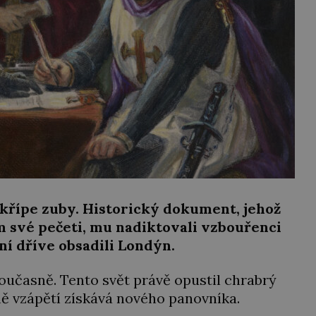
 skřípe zuby. Historický dokument, jehož
m své pečeti, mu nadiktovali vzbouřenci
dní dříve obsadili Londýn.
 současně. Tento svět právě opustil chrabrý
emě vzápětí získává nového panovníka.