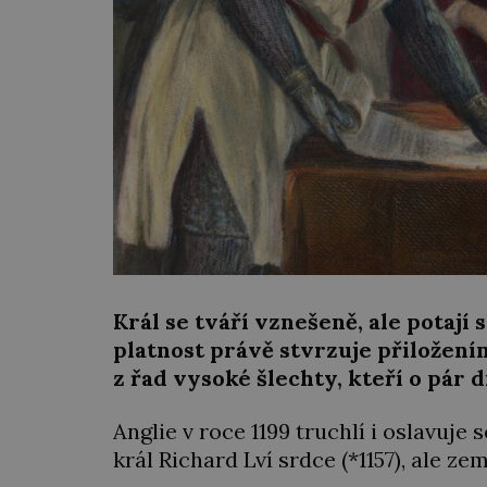
Král se tváří vznešeně, ale potají
platnost právě stvrzuje přiložení
z řad vysoké šlechty, kteří o pár 
Anglie v roce 1199 truchlí i oslavuje
král Richard Lví srdce (*1157), ale z