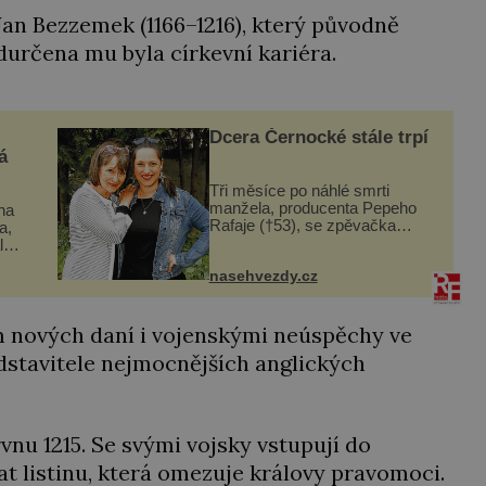
Jan Bezzemek (1166–1216), který původně
určena mu byla církevní kariéra.
Dcera Černocké stále trpí
á
Tři měsíce po náhlé smrti
manžela, producenta Pepeho
ina
Rafaje (†53), se zpěvačka
a,
Barbora Vaculíková (45), dcera
l
Petry Černocké (75), poprvé
nasehvezdy.cz
ozvala veřejnosti. Na sociální
dle
síti sdílela, že se snaží fung...
t
 nových daní i vojenskými neúspěchy ve
dstavitele nejmocnějších anglických
rvnu 1215. Se svými vojsky vstupují do
 listinu, která omezuje královy pravomoci.