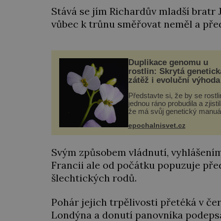
Stává se jím Richardův mladší bratr 
vůbec k trůnu směřovat neměl a před
Duplikace genomu u
rostlin: Skrytá genetick
zátěž i evoluční výhoda
Představte si, že by se rostl
jednou ráno probudila a zjistil
že má svůj genetický manuá
celý dvakrát. Přesně to se
epochalnisvet.cz
občas v přírodě stane – a po
nového výzkumu to může bý
pro druhy vstupenka...
Svým způsobem vládnutí, vyhlášením
Francii ale od počátku popuzuje pře
šlechtických rodů.
Pohár jejich trpělivosti přetéká v če
Londýna a donutí panovníka podepsat