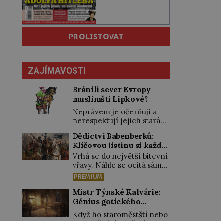
PROLISTOVAT
ZAJÍMAVOSTI
Bránili sever Evropy
muslimští Lipkové?
Neprávem je očerňují a
nerespektují jejich stará
privilegia. A hlavně jim
Dědictví Babenberků:
přestali vyplácet
Klíčovou listinu si každý
dohodnutý žold! Lipkové
vykládal po svém
proti těmto „podrazům“
Vrhá se do největší bitevní
hlasitě protestují, jenže
vřavy. Náhle se ocitá sám
spravedlnosti nedosáhnou.
uprostřed nepřátel. Nikdo
PREMIUM
Proto se rozhodnou
z jeho věrných si toho ani
vypovědět polské koruně
nepovšiml. Rakouský
Mistr Týnské Kalvárie:
poslušnost a přeběhnou k
vévoda Fridrich II. padne
Génius gotického
Osmanům! V Litvě se na
15. června 1246 při střetu s
řezbářství působil v
Když ho staroměstští nebo
počátku 15. století usazují
Uhry na Litavě. „Tvrdý
Praze