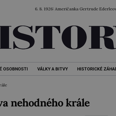
6. 8. 1926: Američanka Gertrude Ederleová jako vůbe
É OSOBNOSTI
VÁLKY A BITVY
HISTORICKÉ ZÁHA
rále
áva nehodného krále