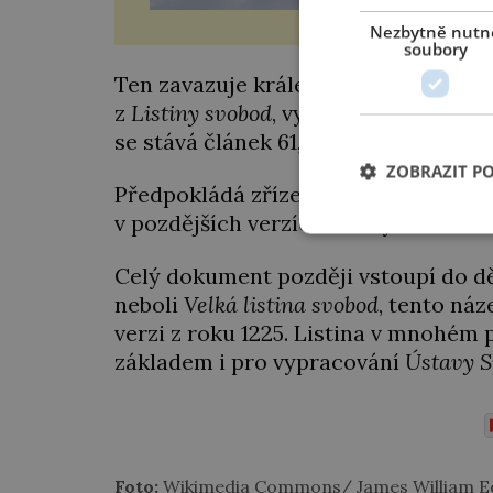
Nezbytně nutn
soubory
Ten zavazuje krále respektovat zákon
z
Listiny svobod
, vydané už roku 1100 
se stává článek 61, tedy bezpečnostní
ZOBRAZIT P
Předpokládá zřízení výboru 25 baron
v pozdějších verzích listiny už se neo
Celý dokument později vstoupí do 
neboli
Velká listina svobod
, tento ná
verzi z roku 1225. Listina v mnohém
základem i pro vypracování
Ústavy S
Foto:
Wikimedia Commons/ James William E