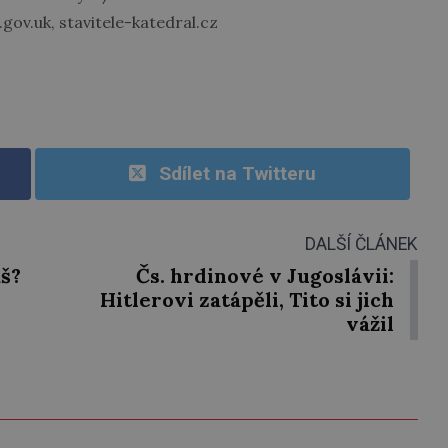
ov.uk, stavitele-katedral.cz
Sdílet na Twitteru
DALŠÍ ČLÁNEK
š?
Čs. hrdinové v Jugoslávii:
Hitlerovi zatápěli, Tito si jich
vážil