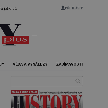
c první žena přeplavala kanál La Manche. Zabralo jí to 14
PŘIHLÁSIT
DY
VĚDA A VYNÁLEZY
ZAJÍMAVOSTI