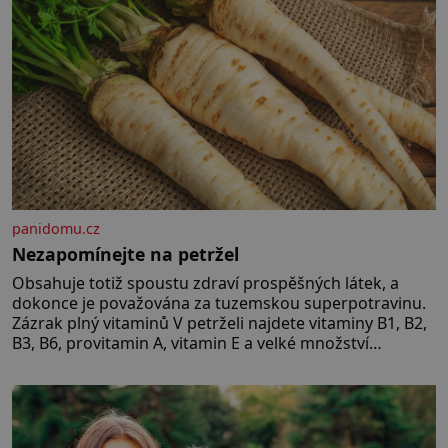
panidomu.cz
Nezapomínejte na petržel
Obsahuje totiž spoustu zdraví prospěšných látek, a
dokonce je považována za tuzemskou superpotravinu.
Zázrak plný vitaminů V petrželi najdete vitaminy B1, B2,
B3, B6, provitamin A, vitamin E a velké množství
vitamínu C (nejvíce ho má nať, dokonce třikrát více než
pomeranč, v kořeni je také, ale je ho desetkrát méně), a
kyselinu listovou. Ale