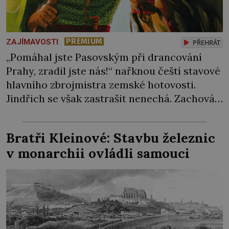
PREMIUM
ZAJÍMAVOSTI
PŘEHRÁT
„Pomáhal jste Pasovským při drancování
Prahy, zradil jste nás!“ nařknou čeští stavové
hlavního zbrojmistra zemské hotovosti.
Jindřich se však zastrašit nenechá. Zachová
chladnou hlavu a trestu unikne. Nicméně
cejchu zrádce se už nezbaví… Tři roky
Bratři Kleinové: Stavbu železnic
stačily! Škola pro něj není. Jindřich Michal
v monarchii ovládli samouci
Hýzrle z Chodů (1575–1665) se v ní nudí. 10letý
chlapec chce procestovat […]