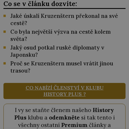
Co se v článku dozvíte:
Jaké úskalí Kruzenštern překonal na své
cestě?
Co byla největší výzva na cestě kolem
světa?
Jaký osud potkal ruské diplomaty v
Japonsku?
Proč se Kruzenštern musel vrátit jinou
trasou?
CO NABÍZÍ ČLENSTVÍ V KLUBU
HISTORY PLUS ?
I vy se staňte členem našeho
History
Plus
klubu a
odemkněte
si tak tento i
všechny ostatní
Premium
články a