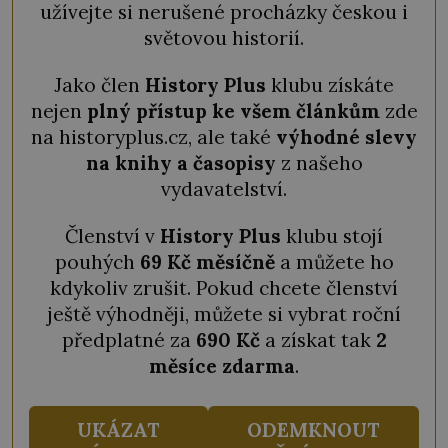
užívejte si nerušené procházky českou i
světovou historií.
Jako člen
History Plus
klubu získáte
nejen
plný přístup ke všem článkům
zde
na historyplus.cz, ale také
výhodné slevy
na knihy a časopisy
z našeho
vydavatelství.
Členství v
History Plus
klubu stojí
pouhých
69 Kč měsíčně
a můžete ho
kdykoliv zrušit. Pokud chcete členství
ještě výhodněji, můžete si vybrat roční
předplatné za
690 Kč
a získat tak
2
měsíce zdarma
.
UKÁZAT
ODEMKNOUT