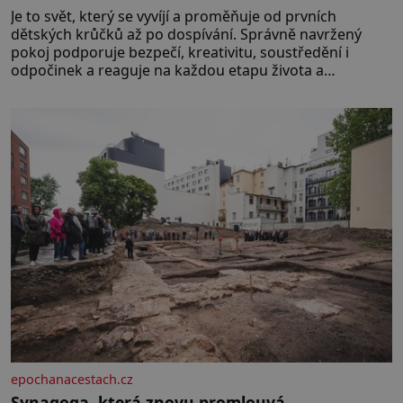
Je to svět, který se vyvíjí a proměňuje od prvních
dětských krůčků až po dospívání. Správně navržený
pokoj podporuje bezpečí, kreativitu, soustředění i
odpočinek a reaguje na každou etapu života a
specifické potřeby dítěte. Pro nejmenší je klíčová
jednoduchost, měkkost a bezpečí, proto by pokoj
miminka měl působit především klidně a útulně.
Předškolní věk je
epochanacestach.cz
Synagoga, která znovu promlouvá