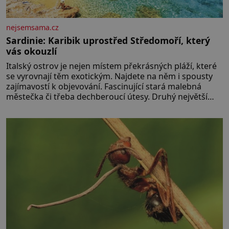
nejsemsama.cz
Sardinie: Karibik uprostřed Středomoří, který
vás okouzlí
Italský ostrov je nejen místem překrásných pláží, které
se vyrovnají těm exotickým. Najdete na něm i spousty
zajímavostí k objevování. Fascinující stará malebná
městečka či třeba dechberoucí útesy. Druhý největší
italský ostrov o velikosti přibližně jedné třetiny České
republiky vás ohromí nejen svými plážemi s bílým
pískem jako v Karibiku, ale i divokou krajinou, také
bohatou historií i luxusem.Zjistěte,