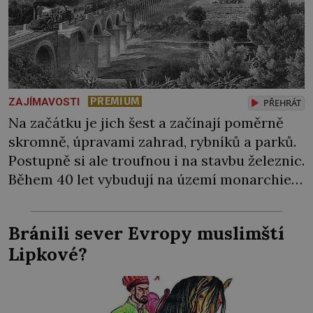
PREMIUM
ZAJÍMAVOSTI
PŘEHRÁT
Na začátku je jich šest a začínají poměrně
skromně, úpravami zahrad, rybníků a parků.
Postupně si ale troufnou i na stavbu železnic.
Během 40 let vybudují na území monarchie
třetinu všech tratí, tedy asi 3500 kilometrů!
Ohromně na tom zbohatnou… Podnikavého
Bránili sever Evropy muslimští
ducha zdědí bratři Kleinové po otci
Lipkové?
Johannovi (1756–1835), který má malý statek
na Jesenicku […]