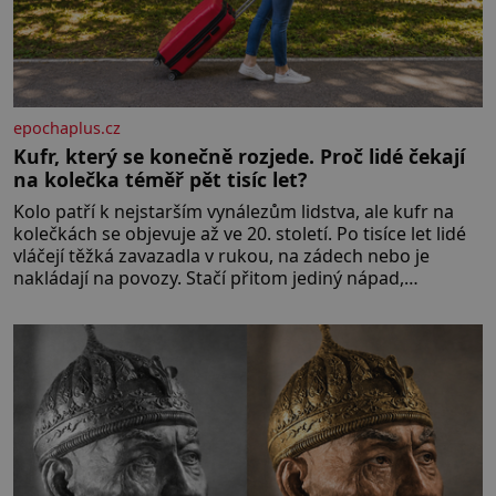
epochaplus.cz
Kufr, který se konečně rozjede. Proč lidé čekají
na kolečka téměř pět tisíc let?
Kolo patří k nejstarším vynálezům lidstva, ale kufr na
kolečkách se objevuje až ve 20. století. Po tisíce let lidé
vláčejí těžká zavazadla v rukou, na zádech nebo je
nakládají na povozy. Stačí přitom jediný nápad,
připevnit ke kufru kolečka. Jenže právě ten nikdo
dlouho nedostane. Až jednou se na letišti ozve věta,
která změní