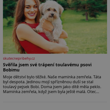
skutecnepribehy.cz
Svěřila jsem své trápení toulavému psovi
Bobimu
Moje dětství bylo těžké. Naše maminka zemřela. Táta
byl despota. Jedinou mojí spřízněnou duší se stal
toulavý pejsek Bobi. Doma jsem jako dítě měla peklo.
Maminka zemřela, když jsem byla ještě malá. Otec
hodně pil a často dokázal propít skoro celou výplatu.
Čtyři roky jsem chodila do školy u nás na vesnici. Měli
mě tam rádi, protože