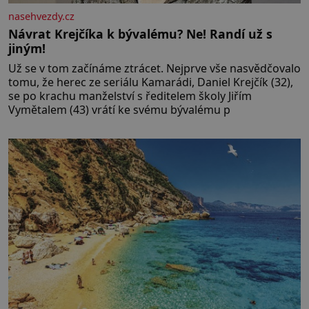
nasehvezdy.cz
Návrat Krejčíka k bývalému? Ne! Randí už s
jiným!
Už se v tom začínáme ztrácet. Nejprve vše nasvědčovalo
tomu, že herec ze seriálu Kamarádi, Daniel Krejčík (32),
se po krachu manželství s ředitelem školy Jiřím
Vymětalem (43) vrátí ke svému bývalému p