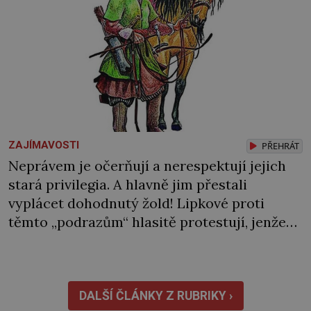
ZAJÍMAVOSTI
PŘEHRÁT
Neprávem je očerňují a nerespektují jejich
stará privilegia. A hlavně jim přestali
vyplácet dohodnutý žold! Lipkové proti
těmto „podrazům“ hlasitě protestují, jenže
spravedlnosti nedosáhnou. Proto se
rozhodnou vypovědět polské koruně
poslušnost a přeběhnou k Osmanům!
V Litvě se na počátku 15. století usazují první
DALŠÍ ČLÁNKY Z RUBRIKY ›