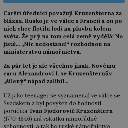
Carští úředníci považují Kruzenšterna za
blázna. Rusko je ve válce s Francií a on po
nich chce flotilu lodí na plavbu kolem
světa. Že prý na tom celá země vydělá!
No
jistě… „Nic nedostane!“ rozhodnou na
ministerstvu námořnictva.
Za pár let je ale všechno jinak. Novému
caru Alexandrovi I. se Kruzenšternův
„šílený“ nápad zalíbil…
Už jako teenager se vyznamenal ve válce se
Švédskem a byl povýšen do hodnosti
poručíka.
Ivan Fjodorovič Kruzenštern
(1770–1846) má vskutku mimořádné
schopnosti, a tak ho ruské námořnictvo