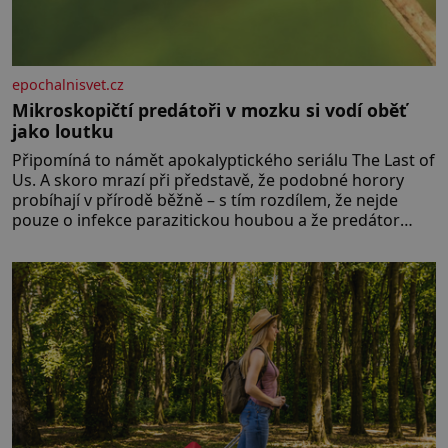
epochalnisvet.cz
Mikroskopičtí predátoři v mozku si vodí oběť
jako loutku
Připomíná to námět apokalyptického seriálu The Last of
Us. A skoro mrazí při představě, že podobné horory
probíhají v přírodě běžně – s tím rozdílem, že nejde
pouze o infekce parazitickou houbou a že predátor
dokáže ovládat jen vývojově nesrovnatelně jednodušší
živočichy, než je člověk. Najít skutečné zombie není nic
nemožného ani v naší přírodě.