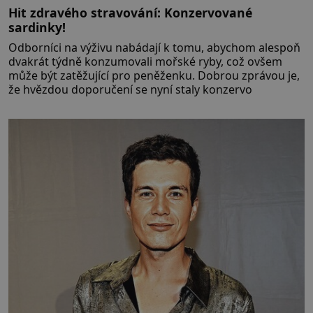
Hit zdravého stravování: Konzervované
sardinky!
Odborníci na výživu nabádají k tomu, abychom alespoň
dvakrát týdně konzumovali mořské ryby, což ovšem
může být zatěžující pro peněženku. Dobrou zprávou je,
že hvězdou doporučení se nyní staly konzervo