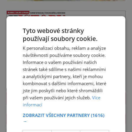
Tyto webové stránky
používají soubory cookie.
K personalizaci obsahu, reklam a analýze
návštěvnosti používáme soubory cookie.
Informace o vašem používání našich
stránek také sdílíme s našimi reklamními
a analytickými partnery, kteří je mohou
kombinovat s dalšími informacemi, které
jste jim poskytli nebo které shromáždili
při vašem používání jejich služeb.
Více
PROLISTOVAT
informací
ZOBRAZIT VŠECHNY PARTNERY
(1616)
ZAJÍMAVOSTI
→
Dědictví Babenberků: Klíčovou