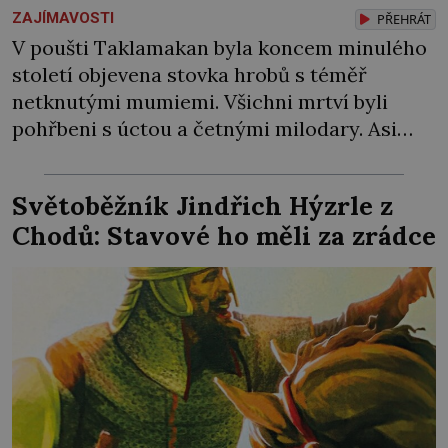
ZAJÍMAVOSTI
PŘEHRÁT
V poušti Taklamakan byla koncem minulého
století objevena stovka hrobů s téměř
netknutými mumiemi. Všichni mrtví byli
pohřbeni s úctou a četnými milodary. Asi
nejvíc přitom vědce zaujal hrob tříměsíčního
chlapečka s modrou filcovou čapkou, z níž se
Světoběžník Jindřich Hýzrle z
draly blonďaté vlásky. Fakt, že jsou těla
Chodů: Stavové ho měli za zrádce
dávných lidí nesmírně dobře zachovalá,
přičítají odborníci zdejším klimatickým
podmínkám. Sucho, prosolené písky a
extrémně […]