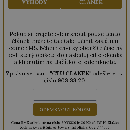
VÝHODY
ČLÁNEK
Pokud si přejete odemknout pouze tento
článek, můžete tak také učinit zasláním
jediné SMS. Během chvilky obdržíte číselný
kód, který opíšete do následujícího okénka
a kliknutím na tlačítko jej odemknete.
Zprávu ve tvaru "
CTU CLANEK
" odešlete na
číslo
903 33 20
.
ODEMKNOUT KÓDEM
Cena SMS odeslané na číslo 9033320 je 20 Kč vč. DPH. Službu
technicky zajišťuje Airtoy a.s. Infolinka: 602 777 555,