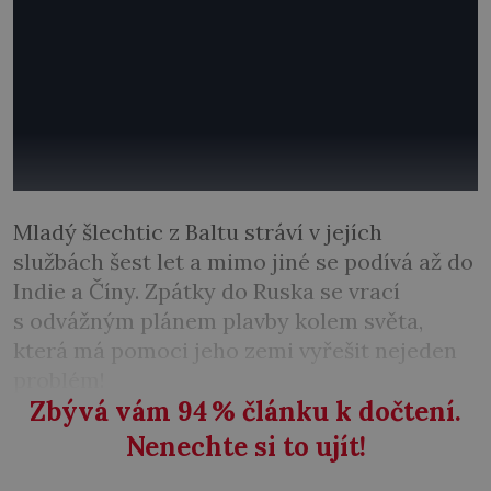
Mladý šlechtic z Baltu stráví v jejích
službách šest let a mimo jiné se podívá až do
Indie a Číny. Zpátky do Ruska se vrací
s odvážným plánem plavby kolem světa,
která má pomoci jeho zemi vyřešit nejeden
problém!
Zbývá vám 94
%
článku k dočtení.
Nenechte si to ujít!