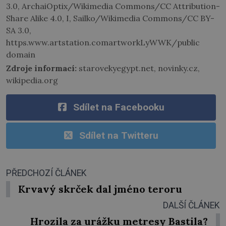
3.0, ArchaiOptix/Wikimedia Commons/CC Attribution-
Share Alike 4.0, I, Sailko/Wikimedia Commons/CC BY-
SA 3.0,
https.www.artstation.comartworkLyWWK/public
domain
Zdroje informací:
starovekyegypt.net, novinky.cz,
wikipedia.org
Sdílet na Facebooku
Sdílet na Twitteru
PŘEDCHOZÍ ČLÁNEK
Krvavý skrček dal jméno teroru
DALŠÍ ČLÁNEK
Hrozila za urážku metresy Bastila?