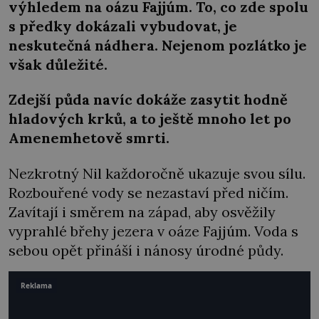
výhledem na oázu Fajjúm. To, co zde spolu
s předky dokázali vybudovat, je
neskutečná nádhera. Nejenom pozlátko je
však důležité.
Zdejší půda navíc dokáže zasytit hodně
hladových krků, a to ještě mnoho let po
Amenemhetově smrti.
Nezkrotný Nil každoročně ukazuje svou sílu.
Rozbouřené vody se nezastaví před ničím.
Zavítají i směrem na západ, aby osvěžily
vyprahlé břehy jezera v oáze Fajjúm. Voda s
sebou opět přináší i nánosy úrodné půdy.
Reklama