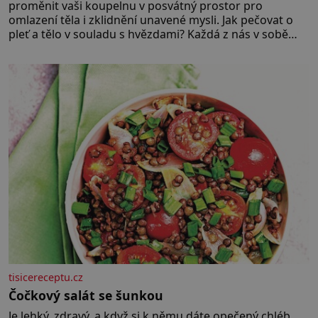
proměnit vaši koupelnu v posvátný prostor pro
omlazení těla i zklidnění unavené mysli. Jak pečovat o
pleť a tělo v souladu s hvězdami? Každá z nás v sobě
nese otisk vesmíru, který se projevuje nejen v naší
povaze, ale i v potřebách naší pokožky. Ohnivá znamení
Ženy narozené ve znamení Berana, Lva a Střelce v sobě
nesou žár, odvahu a neutuchající elán. Vaše
tisicereceptu.cz
Čočkový salát se šunkou
Je lehký, zdravý, a když si k němu dáte opečený chléb