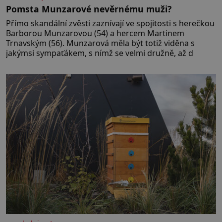
Pomsta Munzarové nevěrnému muži?
Přímo skandální zvěsti zaznívají ve spojitosti s herečkou
Barborou Munzarovou (54) a hercem Martinem
Trnavským (56). Munzarová měla být totiž viděna s
jakýmsi sympaťákem, s nímž se velmi družně, až d