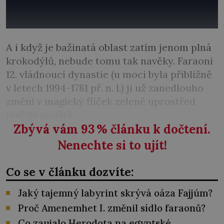
A i když je bažinatá oblast zatím jenom plná
krokodýlů, nebude tomu tak navěky. Faraoni
12. vládnoucí dynastie (u moci byla přibližně
v letech 1994–1781 př. n. l.) ji už zanedlouho
změní v magický flíček zeleně uprostřed
písčité pouště…
Zbývá vám 93
%
článku k dočtení.
Nenechte si to ujít!
Co se v článku dozvíte:
Jaký tajemný labyrint skrývá oáza Fajjúm?
Proč Amenemhet I. změnil sídlo faraonů?
Co zaujalo Herodota na egyptské