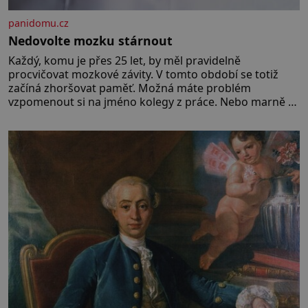
panidomu.cz
Nedovolte mozku stárnout
Každý, komu je přes 25 let, by měl pravidelně
procvičovat mozkové závity. V tomto období se totiž
začíná zhoršovat paměť. Možná máte problém
vzpomenout si na jméno kolegy z práce. Nebo marně v
paměti lovíte název knížky, kterou jste nedávno přečetli.
Je to opravdu tak, s věkem jako kdyby se paměť
rozhodla stávkovat. Cvičte