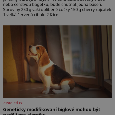
nebo čerstvou bagetku, bude chutnat jedna báseň.
Suroviny 250 g vaší oblíbené čočky 150 g cherry rajčátek
1 velká červená cibule 2 lžíce
21stoleti.cz
Geneticky modifikovaní bíglové mohou být
nadějí pro alergiky