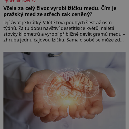
epochalnisvet.cz
Včela za celý život vyrobí lžičku medu. Čím je
pražský med ze střech tak ceněný?
Její život je krátký. V létě trvá pouhých šest až osm
týdnů. Za tu dobu navštíví desetitisíce květů, nalétá
stovky kilometrů a vyrobí přibližně devět gramů medu –
zhruba jednu čajovou lžičku. Sama o sobě se může zdát
bezvýznamná. Teprve když se spojí s dalšími desítkami
tisíc příslušnic svého včelstva, vznikne jeden z
nejdokonalejších organismů