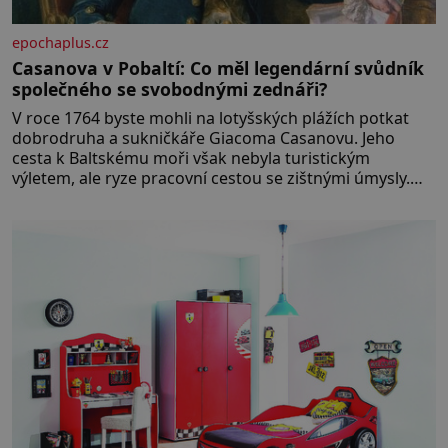
epochaplus.cz
Casanova v Pobaltí: Co měl legendární svůdník
společného se svobodnými zednáři?
V roce 1764 byste mohli na lotyšských plážích potkat
dobrodruha a sukničkáře Giacoma Casanovu. Jeho
cesta k Baltskému moři však nebyla turistickým
výletem, ale ryze pracovní cestou se zištnými úmysly.
Jaký cíl Casanova sledoval, když se například procházel
uličkami lotyšské Rigy? Casanova v Pobaltí kontaktoval
tamní zednářské lóže. Nebyl v této oblasti žádným
nováčkem, protože do zednářské