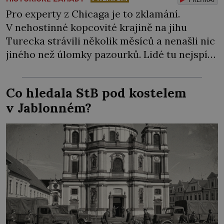
Pro experty z Chicaga je to zklamání.
V nehostinné kopcovité krajině na jihu
Turecka strávili několik měsíců a nenašli nic
jiného než úlomky pazourků. Lidé tu nejspíš
kdysi dávno něco podnikali, po nějakých
větších stavbách tu však není ani stopa… Na
Co hledala StB pod kostelem
dalších 30 let upadne místo v zapomnění.
v Jablonném?
Teprve na počátku 90. let minulého století si
místní pastýř […]