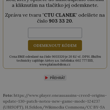
a kliknutím na tlačítko jej odemknete.
Zprávu ve tvaru "
CTU CLANEK
" odešlete na
číslo
903 33 20
.
ODEMKNOUT KÓDEM
Cena SMS odeslané na číslo 9033320 je 20 Kč vč. DPH. Službu
technicky zajišťuje Airtoy a.s. Infolinka: 602 777 555,
www.platmobilem.cz
PŘEHRÁT
Foto:
https://www.player.oneassassins-creed-origins-
update-130-patch-notes-new-game-mode-124237
(UBISOFT), H.Seldon/Wikimedia Commons/CC BY-SA