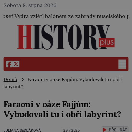
Sobota 8. srpna 2026
balónem ze zahrady nuselského pivovaru a stal se tak
Domů
Faraoni v oáze Fajjúm: Vybudovali tu i obří
labyrint?
Faraoni v oáze Fajjúm:
Vybudovali tu i obří labyrint?
PŘEHRÁT
JULIANA SEDLÁKOVÁ
29.7.2025