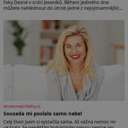
řeky Desné v srdci Jeseníků. Během jediného dne
můžete nahlédnout do útrob jedné z nejvýznamnějších
vodních elektráren v Evropě, vydat se na horské
hřebeny, projet se na koloběžce a den zakončit
poznáváním památek ve Velkých Losinách nebo v
termálním
skutecnepribehy.cz
Souseda mi poslalo samo nebe!
Celý život jsem si vystačila sama. Až vážná nemoc mi
ukázala, že největším bohatstvím nejsou peníze ani