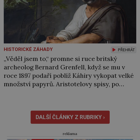
HISTORICKÉ ZÁHADY
PŘEHRÁT
„Věděl jsem to,“ promne si ruce britský
archeolog Bernard Grenfell, když se mu v
roce 1897 podaří poblíž Káhiry vykopat velké
množství papyrů. Aristotelovy spisy, po
nichž tak vehementně pátrá, mezi nimi však
nejsou. Po těch jako by se slehla zem. Na
čele filozofa Aristotela (384–322 př. n. l.) se
rýsují drobné vrásky. Od rána […]
DALŠÍ ČLÁNKY Z RUBRIKY ›
reklama