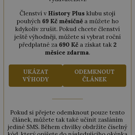
Členství v
History Plus
klubu stojí
pouhých
69 Kč měsíčně
a můžete ho
kdykoliv zrušit. Pokud chcete členství
ještě výhodněji, můžete si vybrat roční
předplatné za
690 Kč
a získat tak
2
měsíce zdarma
.
UKÁZAT
ODEMKNOUT
VÝHODY
ČLÁNEK
Pokud si přejete odemknout pouze tento
článek, můžete tak také učinit zasláním
jediné SMS. Během chvilky obdržíte číselný
kód, který opíšete do následujícího okénka