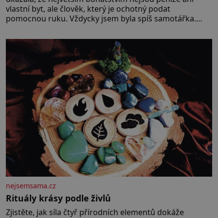
vlastní byt, ale člověk, který je ochotný podat
pomocnou ruku. Vždycky jsem byla spíš samotářka.
Nepotřebovala jsem kolem sebe partu kamarádek ani
partnera. Stačily mi knihy, práce a hlavně klid. Hned po
studiích jsem odešla z rodného města,
nejsemsama.cz
Rituály krásy podle živlů
Zjistěte, jak síla čtyř přírodních elementů dokáže