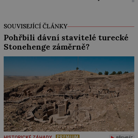
SOUVISEJÍCÍ ČLÁNKY
Pohřbili dávní stavitelé turecké
Stonehenge záměrně?
PREMIUM
HISTORICKÉ ZÁHADY
PŘEHRÁT