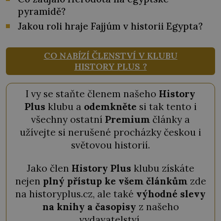
pyramidě?
Jakou roli hraje Fajjúm v historii Egypta?
CO NABÍZÍ ČLENSTVÍ V KLUBU
HISTORY PLUS ?
I vy se staňte členem našeho
History
Plus
klubu a
odemkněte
si tak tento i
všechny ostatní
Premium
články a
užívejte si nerušené procházky českou i
světovou historií.
Jako člen
History Plus
klubu získáte
nejen
plný přístup ke všem článkům
zde
na historyplus.cz, ale také
výhodné slevy
na knihy a časopisy
z našeho
vydavatelství.