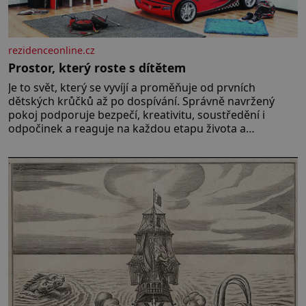
rezidenceonline.cz
Prostor, který roste s dítětem
Je to svět, který se vyvíjí a proměňuje od prvních
dětských krůčků až po dospívání. Správně navržený
pokoj podporuje bezpečí, kreativitu, soustředění i
odpočinek a reaguje na každou etapu života a
specifické potřeby dítěte. Pro nejmenší je klíčová
jednoduchost, měkkost a bezpečí, proto by pokoj
miminka měl působit především klidně a útulně.
Předškolní věk je