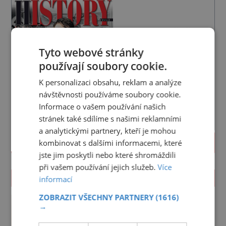
Tyto webové stránky
používají soubory cookie.
K personalizaci obsahu, reklam a analýze
návštěvnosti používáme soubory cookie.
Informace o vašem používání našich
stránek také sdílíme s našimi reklamními
a analytickými partnery, kteří je mohou
PROLISTOVAT
kombinovat s dalšími informacemi, které
jste jim poskytli nebo které shromáždili
při vašem používání jejich služeb.
Více
ZAJÍMAVOSTI
informací
Pohřbili kancléře z Mitrovic
ZOBRAZIT VŠECHNY PARTNERY
(1616)
→
zaživa?
Z kostelní hrobky u svatého Jakuba