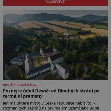
ČLÁNKY
počínaje a vesničkou plnou
„pravých“ živoucích trpaslíků
konče. Dokonce jsou tu i první
inkubátory. I s předčasně
narozenými dětmi! Novorozenci,
umístění ve zdejším zařízení, jsou
[…]
epochanacestach.cz
Poznejte údolí Desné: od Dlouhých strání po
termální prameny
Jen málokteré místo v České republice nabízí tolik
rozmanitých zážitků na tak malém území jako údolí