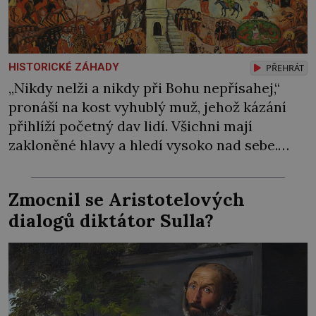
HISTORICKÉ ZÁHADY
PŘEHRÁT
„Nikdy nelži a nikdy při Bohu nepřísahej,“
pronáší na kost vyhublý muž, jehož kázání
přihlíží početný dav lidí. Všichni mají
zakloněné hlavy a hledí vysoko nad sebe.
Šimon Stylita totiž poustevničí na velmi
neobvyklém místě. Pro svůj asketický život si
Zmocnil se Aristotelových
jako úplně první vybral sloup. Z klášterní
dialogů diktátor Sulla?
cely se i přes zavřené dveře dere do celého
[…]