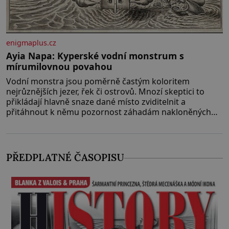
enigmaplus.cz
Ayia Napa: Kyperské vodní monstrum s
mírumilovnou povahou
Vodní monstra jsou poměrně častým koloritem
nejrůznějších jezer, řek či ostrovů. Mnozí skeptici to
přikládají hlavně snaze dané místo zviditelnit a
přitáhnout k němu pozornost záhadám nakloněných
turi
PŘEDPLATNÉ ČASOPISU