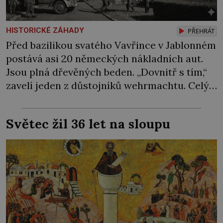
HISTORICKÉ ZÁHADY
PŘEHRÁT
Před bazilikou svatého Vavřince v Jablonném
postává asi 20 německých nákladních aut.
Jsou plná dřevěných beden. „Dovnitř s tím,“
zavelí jeden z důstojníků wehrmachtu. Celý
náklad údajně skončí kdesi v podzemí.
Alespoň tak se to šušká mezi místními…
Světec žil 36 let na sloupu
Podzemí kostela v Jablonném v Podještědí je
podle pamětníků protkáno celou sítí chodeb.
Jedna prý vede na radnici, druhá na nedaleký
zámek […]