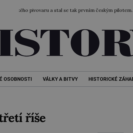
elského pivovaru a stal se tak prvním českým pilotem.
8.
É OSOBNOSTI
VÁLKY A BITVY
HISTORICKÉ ZÁHA
řetí říše