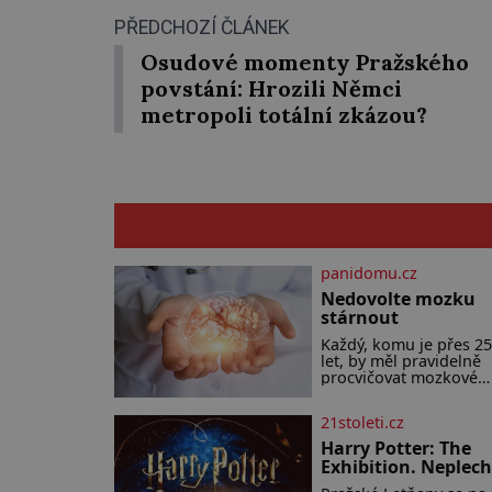
PŘEDCHOZÍ ČLÁNEK
Osudové momenty Pražského
povstání: Hrozili Němci
metropoli totální zkázou?
panidomu.cz
Nedovolte mozku
stárnout
Každý, komu je přes 25
let, by měl pravidelně
procvičovat mozkové
závity. V tomto období
totiž začíná zhoršovat
21stoleti.cz
paměť. Možná máte
problém vzpomenout s
Harry Potter: The
na jméno kolegy z prác
Exhibition. Neplec
Nebo marně v paměti
zahájena…