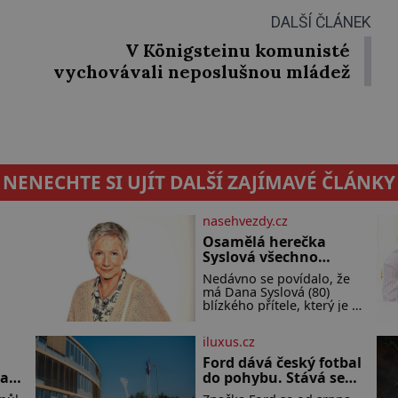
DALŠÍ ČLÁNEK
V Königsteinu komunisté
vychovávali neposlušnou mládež
NENECHTE SI UJÍT DALŠÍ ZAJÍMAVÉ ČLÁNKY
nasehvezdy.cz
Osamělá herečka
Syslová všechno
vzdala?
Nedávno se povídalo, že
má Dana Syslová (80)
blízkého přítele, který je jí
 se
oporou. Ale je to ještě
vůbec pravda? V
iluxus.cz
posledních dnech čím dál
i
častěji mluví o svém
Ford dává český fotbal
e.
odchodu. Dohnala ji snad
ha
do pohybu. Stává se
samota? Půs
novým partnerem