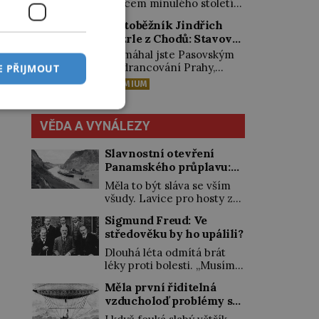
nemá, spokojí se lupič
koncem minulého století
řezníka chce být knězem a
s několika měďáky a štůčky
objevena stovka hrobů
[…]
Světoběžník Jindřich
látky. Zraněná žena pár dní
s téměř netknutými
Hýzrle z Chodů: Stavové
nato umírá. Je to muž
mumiemi. Všichni mrtví
nebývale krutý. Jeho činy
ho měli za zrádce
byli pohřbeni s úctou a
„Pomáhal jste Pasovským
budí hrůzu ještě dlouho po
četnými milodary. Asi
při drancování Prahy,
E PŘIJMOUT
jeho smrti […]
nejvíc přitom vědce zaujal
zradil jste nás!“ nařknou
PREMIUM
hrob tříměsíčního
čeští stavové hlavního
chlapečka s modrou
zbrojmistra zemské
filcovou čapkou, z níž se
hotovosti. Jindřich se však
VĚDA A VYNÁLEZY
draly blonďaté vlásky. Fakt,
zastrašit nenechá.
že jsou těla dávných lidí
Zachová chladnou hlavu a
Slavnostní otevření
nesmírně dobře zachovalá,
trestu unikne. Nicméně
Panamského průplavu:
přičítají odborníci zdejším
cejchu zrádce se už
Američané museli
klimatickým podmínkám.
nezbaví… Tři roky stačily!
Měla to být sláva se vším
nejdřív porazit moskyty
Sucho, prosolené písky a
Škola pro něj není.
všudy. Lavice pro hosty z
extrémně […]
Jindřich Michal Hýzrle z
celého světa však zejí
Sigmund Freud: Ve
Chodů (1575–1665) se v ní
prázdnotou. Cestu
středověku by ho upálili?
nudí. 10letý chlapec chce
nákladní lodi SS Ancon
procestovat […]
právě otevřeným
Dlouhá léta odmítá brát
Panamským průplavem
léky proti bolesti. „Musím
sleduje jen hrstka
bádat s čistou hlavou,“
Měla první řiditelná
přítomných. Svět vstoupil
tvrdí. Pak ale nastane
vzducholoď problémy s
do války, lidé proto o jednu
chvíle, kdy už nemůže dál,
z největších staveb v
větrem?
a poslední dávka morfinu