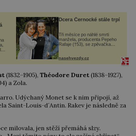
Dcera Černocké stále trpí
á
Tři měsíce po náhlé smrti
manžela, producenta Pepeho
ina
Rafaje (†53), se zpěvačka
a,
Barbora Vaculíková (45), dcera
l
Petry Černocké (75), poprvé
nasehvezdy.cz
ozvala veřejnosti. Na sociální
dle
síti sdílela, že se snaží fung...
t
st
(1832–1905),
Théodore
Duret
(1838–1927),
4) a Zola.
ssarro. Udýchaný Monet se k nim připojí, až
la Saint-Louis-d´Antin. Rakev je následně za
e milovala, jen stěží přemáhá slzy.
. „Mezi těmito pány to ale začíná skřípat,“