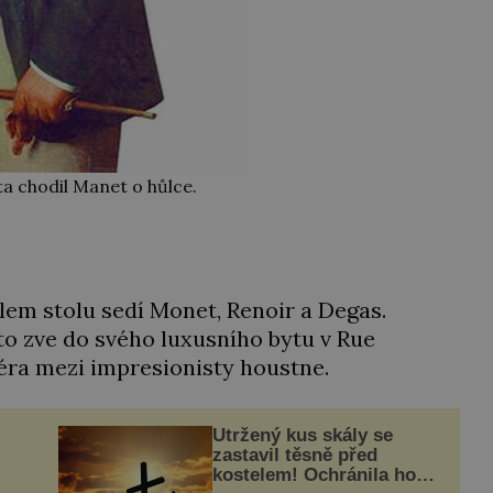
ta chodil Manet o hůlce.
lem stolu sedí Monet, Renoir a Degas.
sto zve do svého luxusního bytu v Rue
féra mezi impresionisty houstne.
Utržený kus skály se
zastavil těsně před
kostelem! Ochránila ho