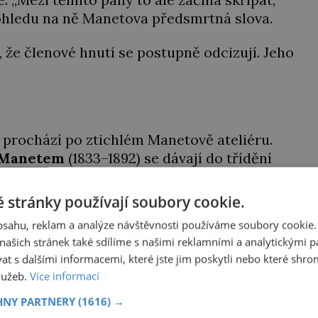
pohledu na ně Manetova předsmrtná slova.
 že členové hnutí se postupně odcizují. Jeho
 prochází po ztichlém Manetově ateliéru.
 Manetem
(1833–1892) se dávají do třídění
dstavit hrůznější odchod z tohoto světa,“
 stránky používají soubory cookie.
obsahu, reklam a analýze návštěvnosti používáme soubory cookie.
ašich stránek také sdílíme s našimi reklamními a analytickými par
ý Belmondo Jiří Krampol rozesmál každého
 s dalšími informacemi, které jste jim poskytli nebo které shro
ectví nikdy nesnil, zamiloval se ale do hvězdy stříbrného
služeb.
Více informací
a a chtěl jí být nablízku. Tak si podal přihlášku na DAMU
l se hercem. Odešel žižkovský matador, který všude
HNY PARTNERY
(1616) →
ával humor, i když jemu samotnému do smíchu zrovna
o. Do poslední chvíle bojoval hlavně svým optimismem