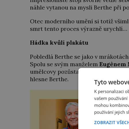
náhle vytanou na mysli Berthe při 
Otec moderního umění si totiž všiml,
smrt tento proces výrazně urychlí…
Hádka kvůli plakátu
Pobledlá Berthe se jako v mrákotách
Spolu se svým manželem
Eugènem
umělcovy pozůstalosti. „Těžko si pře
hlesne Berthe.
Tyto webové
K personalizaci 
vašem používání n
Česk
mohou kombinovat
O her
používání jejich 
plátn
a sta
ZOBRAZIT VŠEC
rozd
nebyl