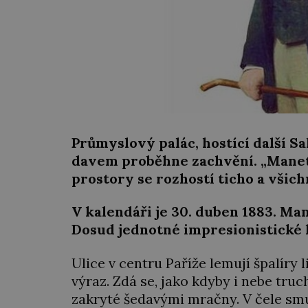
Průmyslový palác, hostící další Sa
davem proběhne zachvění. „Manet 
prostory se rozhostí ticho a všic
V kalendáři je 30. duben 1883. Man
Dosud jednotné impresionistické h
Ulice v centru Paříže lemují špalíry 
výraz. Zdá se, jako kdyby i nebe truc
zakryté šedavými mračny. V čele smu