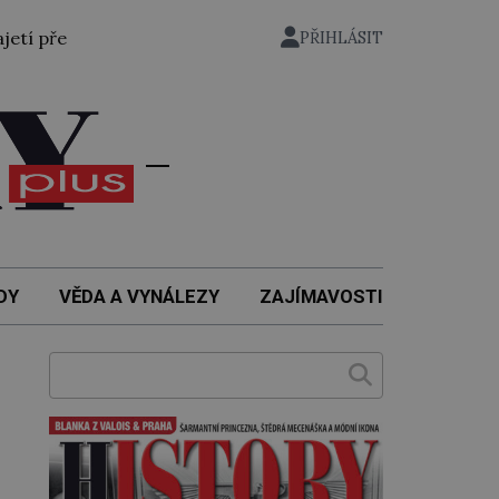
řevezen bývalý státní ministr pro protektorát K. H. Frank, 
PŘIHLÁSIT
DY
VĚDA A VYNÁLEZY
ZAJÍMAVOSTI