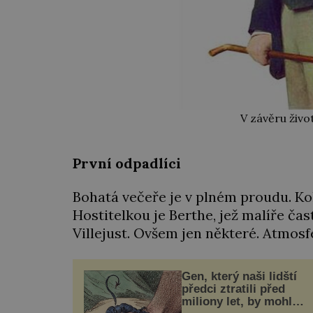
V závěru živo
První odpadlíci
Bohatá večeře je v plném proudu. Ko
Hostitelkou je Berthe, jež malíře ča
Villejust. Ovšem jen některé. Atmos
Gen, který naši lidští
předci ztratili před
miliony let, by mohl