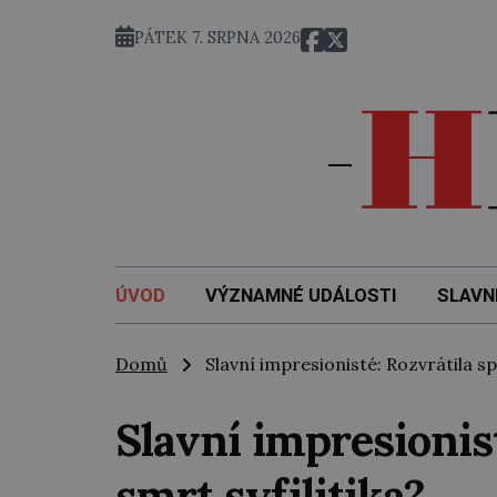
PÁTEK 7. SRPNA 2026
ÚVOD
VÝZNAMNÉ UDÁLOSTI
SLAVN
Domů
Slavní impresionisté: Rozvrátila spo
Slavní impresionist
smrt syfilitika?