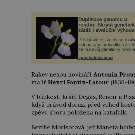
Duplikace genomu u
rostlin: Skrytá genetick
zátěž i evoluční výhoda
Představte si, že by se rostl
jednou ráno probudila a zjistil
že má svůj genetický manuá
celý dvakrát. Přesně to se
epochalnisvet.cz
občas v přírodě stane – a po
nového výzkumu to může bý
pro druhy vstupenka...
Rakev nesou novináři
Antonin
Prou
malíř
Henri
Fantin-Latour
(1836–190
V blízkosti kráčí Degas, Renoir a Pi
když průvod dorazí před vchod koste
zpěvu sboru položena na katafalk.
Berthe Morisotová, jež Maneta hluboc
Impresionisté stojí svorně vedle sebe