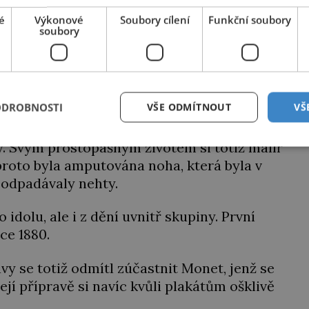
é
Výkonové
Soubory cílení
Funkční soubory
soubory
ODROBNOSTI
VŠE ODMÍTNOUT
VŠ
Zajímavé články najdete také na
nasehvezdy.cz
. Svým prostopášným životem si totiž malíř
proto byla amputována noha, která byla v
 odpadávaly nehty.
 idolu, ale i z dění uvnitř skupiny. První
oce 1880.
vy se totiž odmítl zúčastnit Monet, jenž se
 její přípravě si navíc kvůli plakátům ošklivě