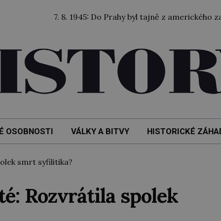
7. 8. 1945: Do Prahy byl tajně z amerického zajetí p
É OSOBNOSTI
VÁLKY A BITVY
HISTORICKÉ ZÁHA
lek smrt syfilitika?
é: Rozvrátila spolek