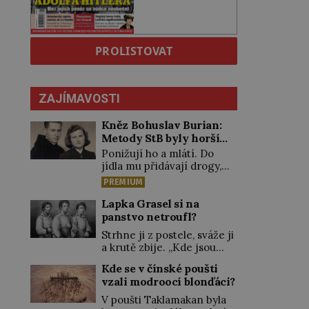
PROLISTOVAT
ZAJÍMAVOSTI
Kněz Bohuslav Burian:
Metody StB byly horší
než gestapácké trýznění
Ponižují ho a mlátí. Do
jídla mu přidávají drogy,
nenechají ho pořádně
PREMIUM
vyspat a smrtí vyhrožují i
jeho nejbližším. Burian
Lapka Grasel si na
kruté týrání nevydrží a
panstvo netroufl?
estébákům podepíše
Strhne ji z postele, sváže ji
všechno, co po něm chtějí.
a krutě zbije. „Kde jsou
Svým podpisem jim potvrdí
peníze?“ naléhá Grasel na
také to, že na něj během
Kde se v čínské poušti
starou švadlenku. Když mu
výslechů nikdo nevyvíjel
vzali modroocí blonďáci?
to neprozradí – ostatně ani
fyzický ani psychický
nemůže, protože žádné
V poušti Taklamakan byla
nátlak. Syn brněnského