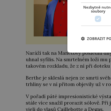
a vti
Nezbytně nutn
soubory
ZOBRAZIT P
Naráží tak na Manetovy poslední dny
uhnal syfilis. Na smrtelném loži mu 
takovém rozkladu, že z ní při doteku
Berthe je skleslá nejen ze smrti svého
trhliny se v ní přitom objevily už v r
V pořadí páté impresionistické výsta
stále více snažil prorazit sólově. Při
vjeli do vlasů Caillebotte a Degas.