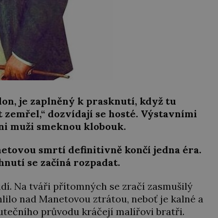
lon, je zaplněný k prasknutí, když tu
zemřel,“ dozvídají se hosté. Výstavními
hni muži smeknou klobouk.
etovou smrtí definitivně končí jedna éra.
nutí se začíná rozpadat.
lidí. Na tváři přítomných se zračí zasmušilý
hlilo nad Manetovou ztrátou, neboť je kalné a
tečního průvodu kráčejí malířovi bratři.