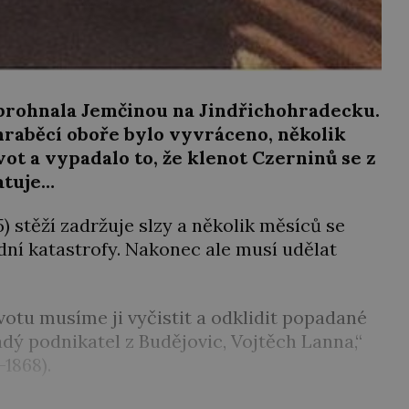
2 prohnala Jemčinou na Jindřichohradecku.
hraběcí oboře bylo vyvráceno, několik
vot a vypadalo to, že klenot Czerninů se z
atuje…
5) stěží zadržuje slzy a několik měsíců se
dní katastrofy. Nakonec ale musí udělat
votu musíme ji vyčistit a odklidit popadané
adý podnikatel z Budějovic, Vojtěch Lanna,“
–1868).