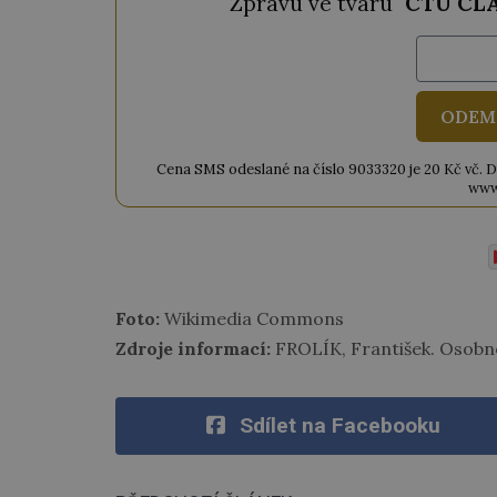
Zprávu ve tvaru "
CTU CL
ODEM
Cena SMS odeslané na číslo 9033320 je 20 Kč vč. DPH
www
Foto:
Wikimedia Commons
Zdroje informací:
FROLÍK, František. Osobno
Sdílet na Facebooku