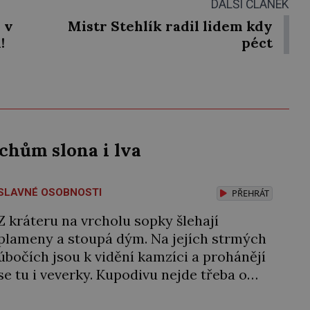
DALŠÍ ČLÁNEK
 v
Mistr Stehlík radil lidem kdy
!
péct
echům slona i lva
SLAVNÉ OSOBNOSTI
PŘEHRÁT
Z kráteru na vrcholu sopky šlehají
plameny a stoupá dým. Na jejích strmých
úbočích jsou k vidění kamzíci a prohánějí
se tu i veverky. Kupodivu nejde třeba o
sicilskou sopku Etnu, ale o pražské