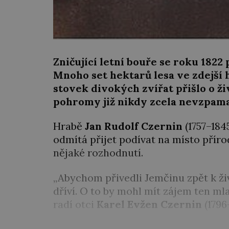
Zničující letní bouře se roku 182
Mnoho set hektarů lesa ve zdejší 
stovek divokých zvířat přišlo o ži
pohromy již nikdy zcela nevzpam
Hrabě
Jan Rudolf Czernin
(1757–184
odmítá přijet podívat na místo příro
nějaké rozhodnutí.
„Abychom přivedli Jemčinu zpět k ži
dříví. O to by mohl mít zájem ten ml
radí otci
Karel Evžen Czernin
(1796