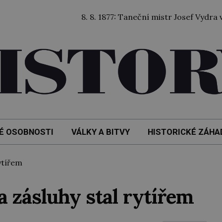
8. 8. 1877: Taneční mistr Josef Vydra vzlétl ba
É OSOBNOSTI
VÁLKY A BITVY
HISTORICKÉ ZÁHA
ytířem
a zásluhy stal rytířem