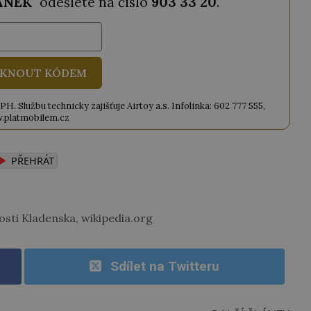
ANEK
" odešlete na číslo
903 33 20
.
KNOUT KÓDEM
. Službu technicky zajišťuje Airtoy a.s. Infolinka: 602 777 555,
.platmobilem.cz
PŘEHRÁT
sti Kladenska, wikipedia.org
Sdílet na Twitteru