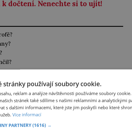
k dočtení. Nenechte si to ujít!
rofě?
nny?
?
nčil?
 stránky používají soubory cookie.
Í V KLUBU
HISTORY PLUS ?
obsahu, reklam a analýze návštěvnosti používáme soubory cookie.
ašich stránek také sdílíme s našimi reklamními a analytickými par
ory Plus
klubu a
odemkněte
si tak tento i
 s dalšími informacemi, které jste jim poskytli nebo které shro
služeb.
Více informací
a užívejte si nerušené procházky českou i
ovou historií.
HNY PARTNERY
(1616) →