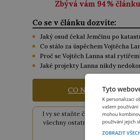
Zbývá vám 94
%
článku 
Co se v článku dozvíte:
Jaký osud čekal Jemčinu po katast
Co stálo za úspěchem Vojtěcha La
Proč se Vojtěch Lanna stal rytířem
Jaké projekty Lanna nikdy nedoko
Tyto webové
CO NABÍZÍ ČLENSTV
K personalizaci 
vašem používání n
I vy se staňte členem našeho
Hist
mohou kombinovat
používání jejich 
všechny ostatní
Premium
články 
svět
ZOBRAZIT VŠEC