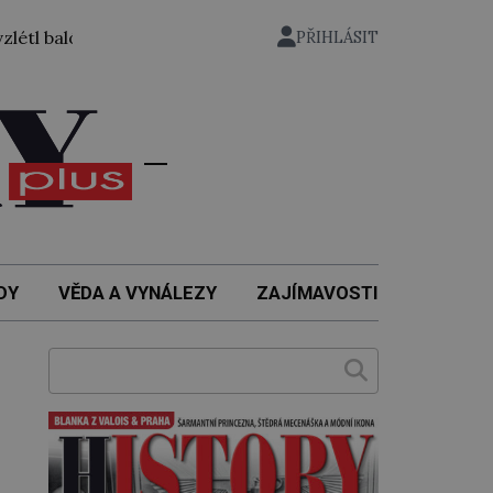
lónem ze zahrady nuselského pivovaru a stal se tak prvním 
PŘIHLÁSIT
DY
VĚDA A VYNÁLEZY
ZAJÍMAVOSTI