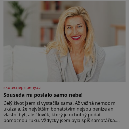
hřebeny, projet se na koloběžce a den zakončit
poznáváním památek ve Velkých Losinách nebo v
termálním
skutecnepribehy.cz
Souseda mi poslalo samo nebe!
Celý život jsem si vystačila sama. Až vážná nemoc mi
ukázala, že největším bohatstvím nejsou peníze ani
vlastní byt, ale člověk, který je ochotný podat
pomocnou ruku. Vždycky jsem byla spíš samotářka.
Nepotřebovala jsem kolem sebe partu kamarádek ani