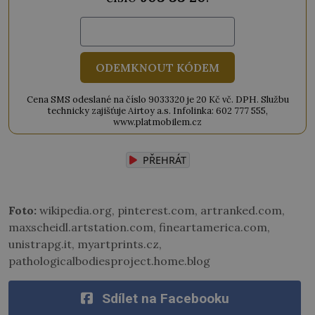
ODEMKNOUT KÓDEM
Cena SMS odeslané na číslo 9033320 je 20 Kč vč. DPH. Službu
technicky zajišťuje Airtoy a.s. Infolinka: 602 777 555,
www.platmobilem.cz
PŘEHRÁT
Foto:
wikipedia.org, pinterest.com, artranked.com,
maxscheidl.artstation.com, fineartamerica.com,
unistrapg.it, myartprints.cz,
pathologicalbodiesproject.home.blog
Sdílet na Facebooku