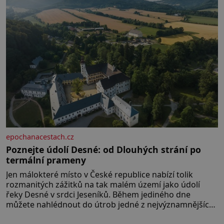
inkubátory. I s předčasně
narozenými dětmi! Novorozenci,
umístění ve zdejším zařízení, jsou
[…]
epochanacestach.cz
Poznejte údolí Desné: od Dlouhých strání po
termální prameny
Jen málokteré místo v České republice nabízí tolik
rozmanitých zážitků na tak malém území jako údolí
řeky Desné v srdci Jeseníků. Během jediného dne
můžete nahlédnout do útrob jedné z nejvýznamnějších
vodních elektráren v Evropě, vydat se na horské