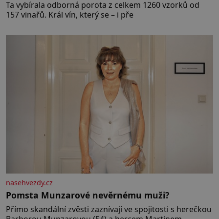
Ta vybírala odborná porota z celkem 1260 vzorků od
157 vinařů. Král vín, který se – i pře
nasehvezdy.cz
Pomsta Munzarové nevěrnému muži?
Přímo skandální zvěsti zaznívají ve spojitosti s herečkou
Barborou Munzarovou (54) a hercem Martinem