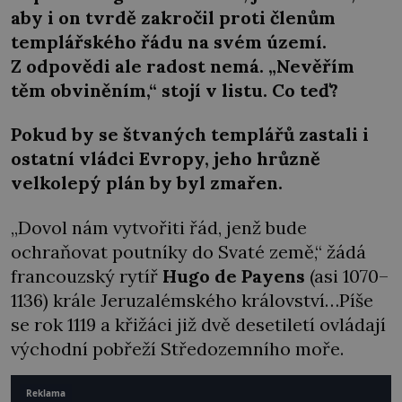
aby i on tvrdě zakročil proti členům
templářského řádu na svém území.
Z odpovědi ale radost nemá. „Nevěřím
těm obviněním,“ stojí v listu. Co teď?
Pokud by se štvaných templářů zastali i
ostatní vládci Evropy, jeho hrůzně
velkolepý plán by byl zmařen.
„Dovol nám vytvořiti řád, jenž bude
ochraňovat poutníky do Svaté země,“ žádá
francouzský rytíř
Hugo de Payens
(asi 1070–
1136) krále Jeruzalémského království…Píše
se rok 1119 a křižáci již dvě desetiletí ovládají
východní pobřeží Středozemního moře.
Reklama