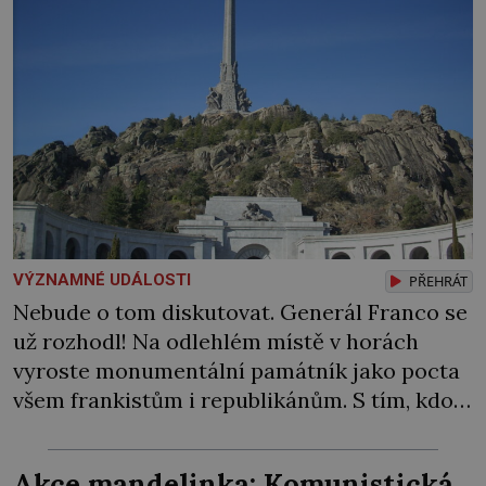
VÝZNAMNÉ UDÁLOSTI
PŘEHRÁT
Nebude o tom diskutovat. Generál Franco se
už rozhodl! Na odlehlém místě v horách
vyroste monumentální památník jako pocta
všem frankistům i republikánům. S tím, kdo
ho vybuduje, si španělský diktátor hlavu
neláme. Prostě na stavbě „zaměstná“
Akce mandelinka: Komunistická