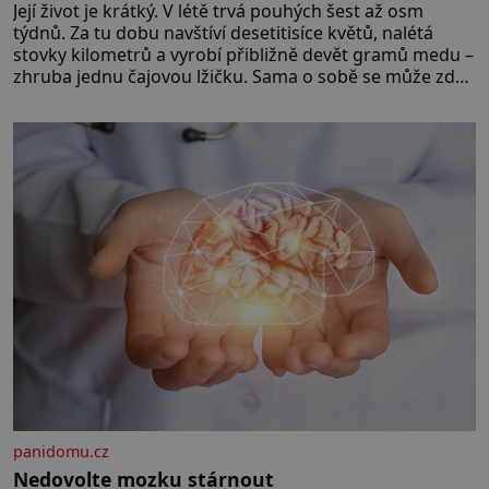
Její život je krátký. V létě trvá pouhých šest až osm
týdnů. Za tu dobu navštíví desetitisíce květů, nalétá
stovky kilometrů a vyrobí přibližně devět gramů medu –
zhruba jednu čajovou lžičku. Sama o sobě se může zdát
bezvýznamná. Teprve když se spojí s dalšími desítkami
tisíc příslušnic svého včelstva, vznikne jeden z
nejdokonalejších organismů
panidomu.cz
Nedovolte mozku stárnout