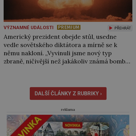
PREMIUM
VÝZNAMNÉ UDÁLOSTI
PŘEHRÁT
Americký prezident obejde stůl, usedne
vedle sovětského diktátora a mírně se k
němu nakloní. „Vyvinuli jsme nový typ
zbraně, ničivější než jakákoliv známá bomba,“
sdělí mu a bedlivě pozoruje, jak na informaci
zareaguje. Stalin však k jeho překvapení
nehne ani brvou. Jediný vlas se mu nepohne
na hlavě. Chápe vůbec, co mu Truman právě
DALŠÍ ČLÁNKY Z RUBRIKY ›
řekl, […]
reklama