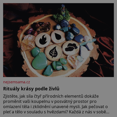
partnera. Stačily mi knihy, práce a hlavně klid. Hned po
studiích jsem odešla z rodného města,
nejsemsama.cz
Rituály krásy podle živlů
Zjistěte, jak síla čtyř přírodních elementů dokáže
proměnit vaši koupelnu v posvátný prostor pro
omlazení těla i zklidnění unavené mysli. Jak pečovat o
pleť a tělo v souladu s hvězdami? Každá z nás v sobě
nese otisk vesmíru, který se projevuje nejen v naší