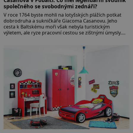
Casanova v Pobaltí: Co měl legendární svůdník
společného se svobodnými zednáři?
V roce 1764 byste mohli na lotyšských plážích potkat
dobrodruha a sukničkáře Giacoma Casanovu. Jeho
cesta k Baltskému moři však nebyla turistickým
výletem, ale ryze pracovní cestou se zištnými úmysly.
Jaký cíl Casanova sledoval, když se například procházel
uličkami lotyšské Rigy? Casanova v Pobaltí kontaktoval
tamní zednářské lóže. Nebyl v této oblasti žádným
nováčkem, protože do zednářské