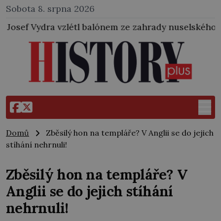
Sobota 8. srpna 2026
tl balónem ze zahrady nuselského pivovaru a stal se 
Domů
Zběsilý hon na templáře? V Anglii se do jejich
stíhání nehrnuli!
Zběsilý hon na templáře? V
Anglii se do jejich stíhání
nehrnuli!