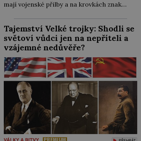
mají vojenské přilby a na krovkách znak
amerického dolaru. Nechybí ani tlustý
boháč, atomovka, Hitlerův Mein Kampf,
Tajemství Velké trojky: Shodli se
pohozená kniha o bakteriologické válce a
světoví vůdci jen na nepříteli a
mapa Československa uprostřed stolu.
vzájemné nedůvěře?
Komunisté moc dobře vědí, proč tyhle
obrázky zaplavují naše města i obce. […]
PREMIUM
VÁLKY A BITVY
PŘEHRÁT