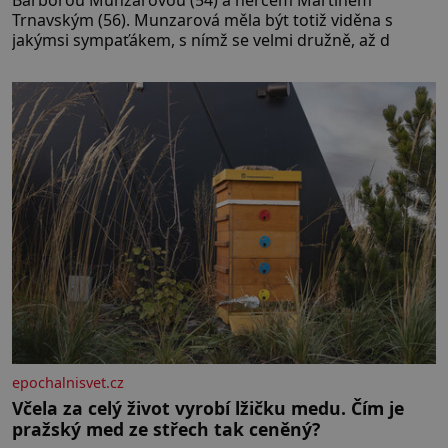
Trnavským (56). Munzarová měla být totiž viděna s
jakýmsi sympaťákem, s nímž se velmi družně, až d
epochalnisvet.cz
Včela za celý život vyrobí lžičku medu. Čím je
pražský med ze střech tak ceněný?