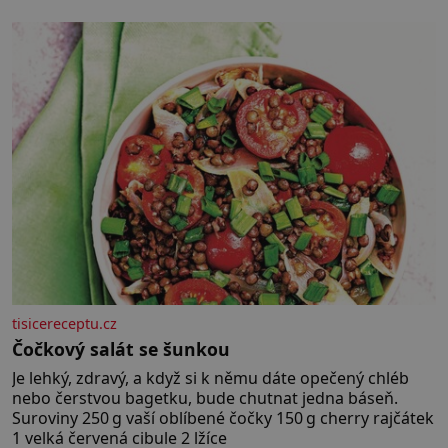
povaze, ale i v potřebách naší pokožky. Ohnivá znamení
Ženy narozené ve znamení Berana, Lva a Střelce v sobě
nesou žár, odvahu a neutuchající elán. Vaše
tisicereceptu.cz
Čočkový salát se šunkou
Je lehký, zdravý, a když si k němu dáte opečený chléb
nebo čerstvou bagetku, bude chutnat jedna báseň.
Suroviny 250 g vaší oblíbené čočky 150 g cherry rajčátek
1 velká červená cibule 2 lžíce