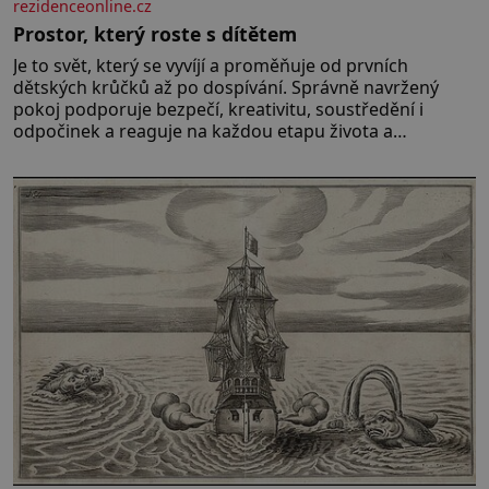
rezidenceonline.cz
Prostor, který roste s dítětem
Je to svět, který se vyvíjí a proměňuje od prvních
dětských krůčků až po dospívání. Správně navržený
pokoj podporuje bezpečí, kreativitu, soustředění i
odpočinek a reaguje na každou etapu života a
specifické potřeby dítěte. Pro nejmenší je klíčová
jednoduchost, měkkost a bezpečí, proto by pokoj
miminka měl působit především klidně a útulně.
Předškolní věk je