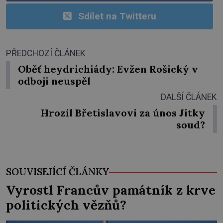
Sdílet na Twitteru
PŘEDCHOZÍ ČLÁNEK
Oběť heydrichiády: Evžen Rošický v
odboji neuspěl
DALŠÍ ČLÁNEK
Hrozil Břetislavovi za únos Jitky
soud?
SOUVISEJÍCÍ ČLÁNKY
Vyrostl Francův památník z krve
politických vězňů?