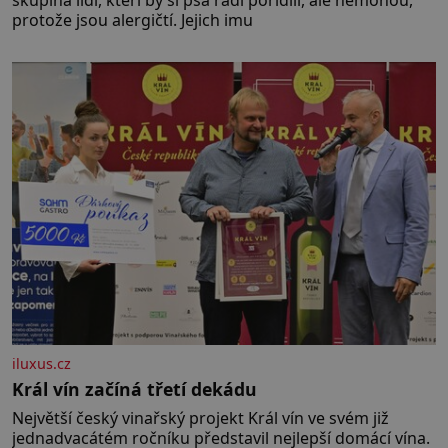
skupina lidí, kteří by si psa rádi pořídili, ale nemohou,
protože jsou alergičtí. Jejich imu
iluxus.cz
Král vín začíná třetí dekádu
Největší český vinařský projekt Král vín ve svém již
jednadvacátém ročníku představil nejlepší domácí vína.