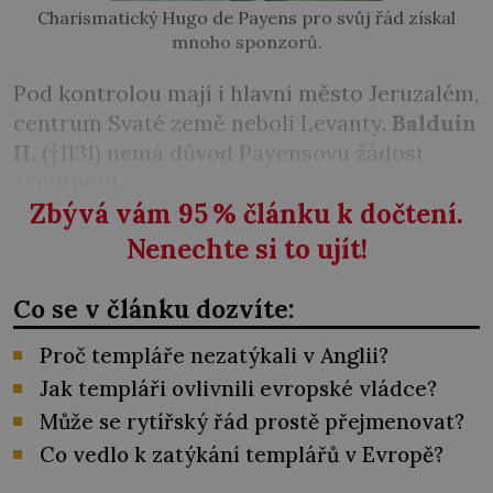
Charismatický Hugo de Payens pro svůj řád získal
mnoho sponzorů.
Pod kontrolou mají i hlavní město Jeruzalém,
centrum Svaté země neboli Levanty.
Balduin
II.
(†1131) nemá důvod Payensovu žádost
zamítnout.
Zbývá vám 95
%
článku k dočtení.
Nenechte si to ujít!
Co se v článku dozvíte:
Proč templáře nezatýkali v Anglii?
Jak templáři ovlivnili evropské vládce?
Může se rytířský řád prostě přejmenovat?
Co vedlo k zatýkání templářů v Evropě?