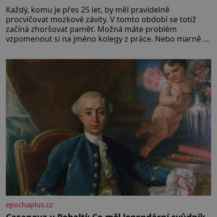
Každý, komu je přes 25 let, by měl pravidelně
procvičovat mozkové závity. V tomto období se totiž
začíná zhoršovat paměť. Možná máte problém
vzpomenout si na jméno kolegy z práce. Nebo marně v
paměti lovíte název knížky, kterou jste nedávno přečetli.
Je to opravdu tak, s věkem jako kdyby se paměť
rozhodla stávkovat. Cvičte
epochaplus.cz