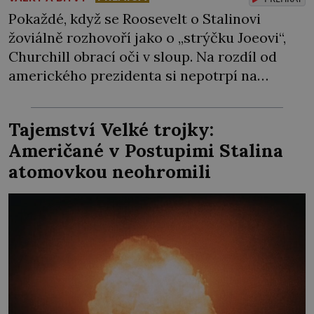
Pokaždé, když se Roosevelt o Stalinovi
žoviálně rozhovoří jako o „strýčku Joeovi“,
Churchill obrací oči v sloup. Na rozdíl od
amerického prezidenta si nepotrpí na
přetvařování, a už vůbec nehodlá
sovětskému diktátorovi nijak poklonkovat.
Tajemství Velké trojky:
Mají zrovna společný cíl, tím to začíná a
Američané v Postupimi Stalina
končí. Nedělá si iluze, že jejich spojenectví
atomovkou neohromili
přežije Hitlera… „Země Osy již […]