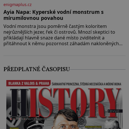
enigmaplus.cz
Ayia Napa: Kyperské vodní monstrum s
mírumilovnou povahou
Vodní monstra jsou poměrně častým koloritem
nejrůznějších jezer, řek či ostrovů. Mnozí skeptici to
přikládají hlavně snaze dané místo zviditelnit a
přitáhnout k němu pozornost záhadám nakloněných
turi
PŘEDPLATNÉ ČASOPISU