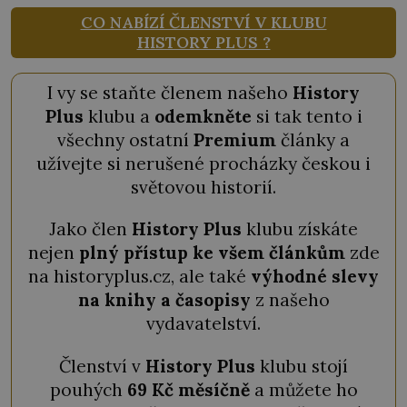
CO NABÍZÍ ČLENSTVÍ V KLUBU
HISTORY PLUS ?
I vy se staňte členem našeho
History
Plus
klubu a
odemkněte
si tak tento i
všechny ostatní
Premium
články a
užívejte si nerušené procházky českou i
světovou historií.
Jako člen
History Plus
klubu získáte
nejen
plný přístup ke všem článkům
zde
na historyplus.cz, ale také
výhodné slevy
na knihy a časopisy
z našeho
vydavatelství.
Členství v
History Plus
klubu stojí
pouhých
69 Kč měsíčně
a můžete ho