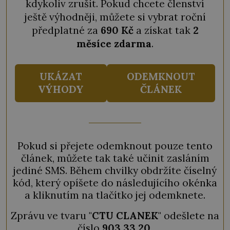
kdykoliv zrušit. Pokud chcete členství
ještě výhodněji, můžete si vybrat roční
předplatné za
690 Kč
a získat tak
2
měsíce zdarma
.
UKÁZAT
ODEMKNOUT
VÝHODY
ČLÁNEK
Pokud si přejete odemknout pouze tento
článek, můžete tak také učinit zasláním
jediné SMS. Během chvilky obdržíte číselný
kód, který opíšete do následujícího okénka
a kliknutím na tlačítko jej odemknete.
Zprávu ve tvaru "
CTU CLANEK
" odešlete na
číslo
903 33 20
.